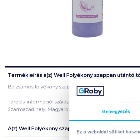
Termékleírás a(z)
Well Folyékony szappan utántöltő
Balzsamos folyékony szappan kiváló tisztító hatással. B
Tárolási információ: száraz, hűvös helyen tárolandó!
Származási hely: Magyarország
Beleegyezés
A(z)
Well Folyékony szappan utántöltő 1 l balzsam
t
Ez a weboldal sütiket haszn