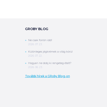
GROBY BLOG
0
Ft
ÖSSZESEN
Ne csak forrón idd!
A végösszeg a szállítás költségét, illetve
2026. 07. 23.
MPL szállítás esetén a csomagolási
költséget nem tartalmazza.
További
Különleges jégkrémek a világ körül
információ
2026. 07. 22.
Hogyan ne dobj ki rengeteg ételt?
2026. 06. 23.
MEGRENDELÉS
További hírek a GRoby Blog-on