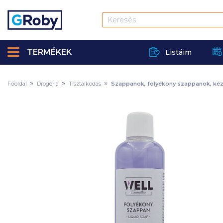
TERMÉKEK
Listáim
Főoldal
Drogéria
Tisztálkodás
Szappanok, folyékony szappanok, kézf