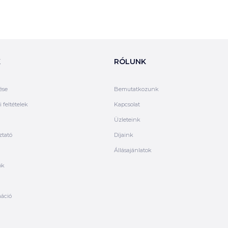
K
RÓLUNK
ése
Bemutatkozunk
 feltételek
Kapcsolat
Üzleteink
ztató
Díjaink
Állásajánlatok
ók
máció