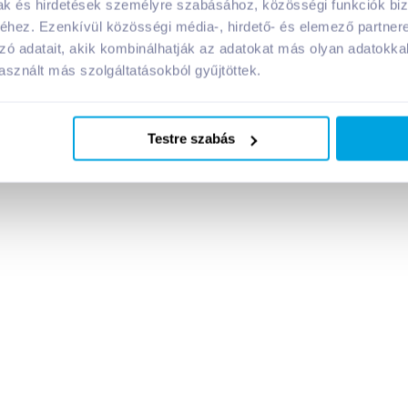
mak és hirdetések személyre szabásához, közösségi funkciók biz
hez. Ezenkívül közösségi média-, hirdető- és elemező partner
Megosztás
zó adatait, akik kombinálhatják az adatokat más olyan adatokka
sznált más szolgáltatásokból gyűjtöttek.
!
Testre szabás