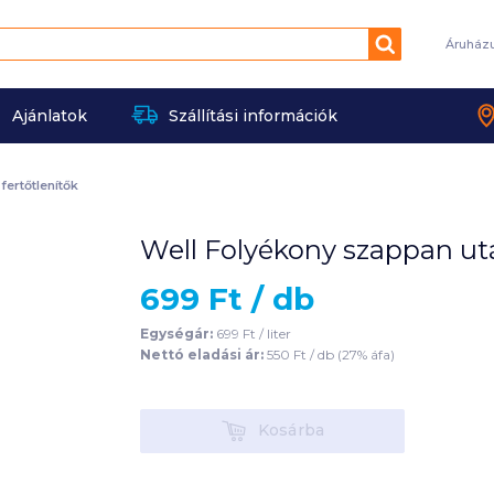
Keresés
Áruház
Ajánlatok
Szállítási információk
ertőtlenítők
Well Folyékony szappan utá
699
Ft /
db
Egységár:
699
Ft /
liter
Nettó eladási ár:
550
Ft /
db
(
27
% áfa)
Kosárba
Kosárba