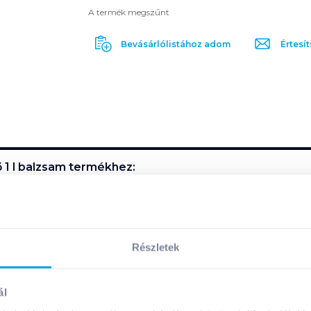
A termék megszűnt
Bevásárlólistához adom
Értesít
 1 l balzsam
termékhez:
őrkímélő, ph semleges, minden bőrtípusra ajánlott. Használ
Részletek
ermék összetevői:
ál