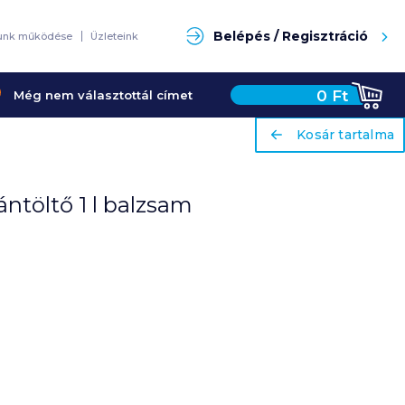
ariaLabel
Kosár tartalma
Keresés
Belépés / Regisztráció
unk működése
Üzleteink
0
Ft
Még nem választottál címet
ariaLabel
Kosár tartalma
ntöltő 1 l balzsam