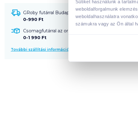
Sütiket használunk a tartal
weboldalforgalmunk elemzésé
GRoby futárral Budapestre és környékére szállítható
weboldalhasználatra vonatko
0-990 Ft
számukra vagy az Ön által ha
Csomagfutárral az ország egész területére szállítható
0-1 990 Ft
További szállítási információk