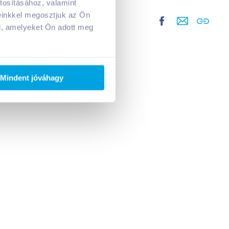
tosításához, valamint
einkkel megosztjuk az Ön
l, amelyeket Ön adott meg
Mindent jóváhagy