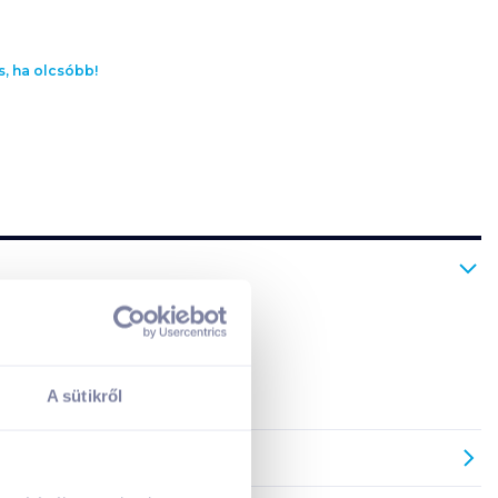
s, ha olcsóbb!
ata rendkívül gazdaságos.
A kosarad jelenleg üres.
A sütikről
Adj hozzá termékeket!