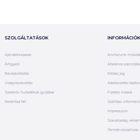
SZOLGÁLTATÁSOK
INFORMÁCIÓ
Ajándékkosarak
Áruházunk működ
Árfigyelő
Általános szerződési
Bevásárlólisták
Elállási jog
Üvegvisszaváltás
Adatkezelési tájéko
Szelektív hulladékok gyűjtése
Fizetési módok
Kerekítsd fel!
Szállítási informáci
Impresszum
Szavatosság, rekla
Termékvisszahívás