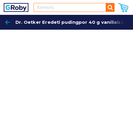
Keresés
Dr. Oetker Eredeti pudingpor 40 g vaníliaízű
Keres