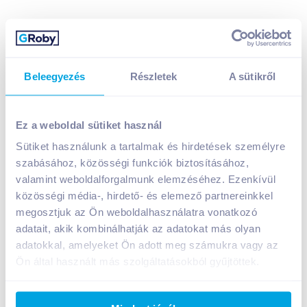
Beleegyezés
Részletek
A sütikről
Dr. Oetker Eredeti pudingpor 40 g vaníliaízű
329
Ft /
db
Ez a weboldal sütiket használ
Egységár:
8 225
Ft /
kg
Sütiket használunk a tartalmak és hirdetések személyre
Nettó eladási ár:
279
Ft /
db
(
18
% áfa)
szabásához, közösségi funkciók biztosításához,
valamint weboldalforgalmunk elemzéséhez. Ezenkívül
Kosárba
közösségi média-, hirdető- és elemező partnereinkkel
Kosárba
megosztjuk az Ön weboldalhasználatra vonatkozó
adatait, akik kombinálhatják az adatokat más olyan
1 karton = 40 db
adatokkal, amelyeket Ön adott meg számukra vagy az
+1 karton a kosárba
Ön által használt más szolgáltatásokból gyűjtöttek.
Bevásárlólistához adom
Értesíts, ha olcsóbb!