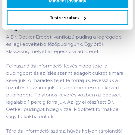
Mindent jóváhagy
Testre szabás
Termékleírás a(z)
Dr. Oetker Eredeti pudingpor
40 g vaníliaízű
termékhez:
A Dr. Oetker Eredeti vaníliaízű puding a legrégebbi
és legkedveltebb főzőpudingunk. Egy örök
klasszikus, melyet az egész család szeret!
Felhasználási információ: kevés hideg tejjel a
pudingport és az ízlés szerint adagolt cukrot simára
keverjük. A maradék tejet felforraljuk, levesszük a
tűzről és hozzáöntjük a csomómentesen elkevert
pudingport. Folytonos keverés közben az egészet
legalább 1 percig forraljuk. Az így elkészített Dr.
Oetker pudingot hideg vízzel kiöblített formákba
vagy tálkákba öntjük.
Tárolási információ: száraz, hűvös helyen tárolandó!