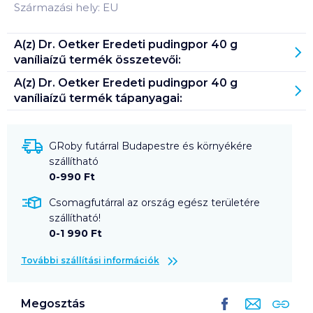
Származási hely: EU
A(z)
Dr. Oetker Eredeti pudingpor 40 g
vaníliaízű
termék összetevői:
A(z)
Dr. Oetker Eredeti pudingpor 40 g
vaníliaízű
termék tápanyagai:
GRoby futárral Budapestre és környékére
szállítható
0-990 Ft
Csomagfutárral az ország egész területére
szállítható!
0-1 990 Ft
További szállítási információk
Megosztás