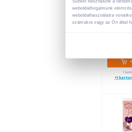
Sütiket használunk a tartal
weboldalforgalmunk elemzésé
Nestlé Ne
weboldalhasználatra vonatko
zsírszegén
4
számukra vagy az Ön által ha
2 599
6 44
Kosá
1 kart
+1 karto