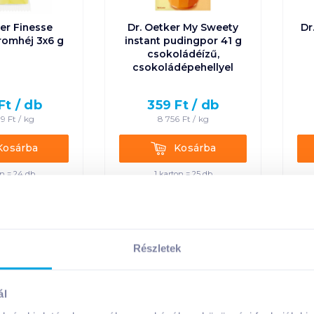
er Finesse
Dr. Oetker My Sweety
Dr
tromhéj 3x6 g
instant pudingpor 41 g
csokoládéízű,
csokoládépehellyel
Ft /
db
359
Ft /
db
89
Ft /
kg
8 756
Ft /
kg
rba
Kosárba
Kosárba
Kosárba
on = 24 db
1 karton = 25 db
n a kosárba
+1 karton a kosárba
Részletek
ál