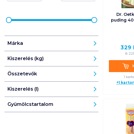
Dr. Oet
puding 40 
Márka
329
8 22
Kiszerelés (kg)
Kosá
Összetevők
1 kart
+1 karto
Kiszerelés (l)
Gyümölcstartalom