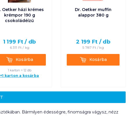
. Oetker házi krémes
Dr. Oetker muffin
krémpor 190 g
alappor 380 g
csokoládéízű
1 199
Ft /
db
2 199
Ft /
db
6 311
Ft /
kg
5 787
Ft /
kg
Kosárba
Kosárba
Kosárba
Kosárba
1 karton = 12 db
+1 karton a kosárba
ET
asztékában. Bármilyen édességre, finomságra vágysz, nézz