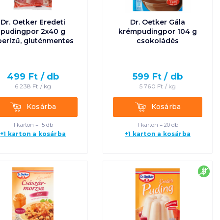
Dr. Oetker Eredeti
Dr. Oetker Gála
pudingpor 2x40 g
krémpudingpor 104 g
perízű, gluténmentes
csokoládés
499
Ft /
db
599
Ft /
db
6 238
Ft /
kg
5 760
Ft /
kg
Kosárba
Kosárba
Kosárba
Kosárba
1 karton = 15 db
1 karton = 20 db
+1 karton a kosárba
+1 karton a kosárba
es
glu