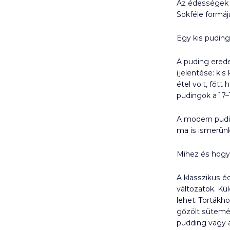
Az édességek v
Sokféle formáj
Egy kis puding
A puding erede
(jelentése: kis
étel volt, főtt
pudingok a 17–1
A modern pudin
ma is ismerünk
Mihez és hogya
A klasszikus é
változatok. Kü
lehet. Tortákh
gőzölt sütemén
pudding vagy a