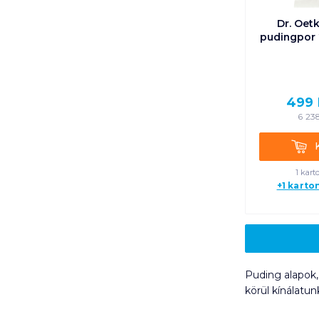
Dr. Oet
pudingpor 
499
6 23
Kosá
1 kart
+1 karto
Puding alapok,
körül kínálat