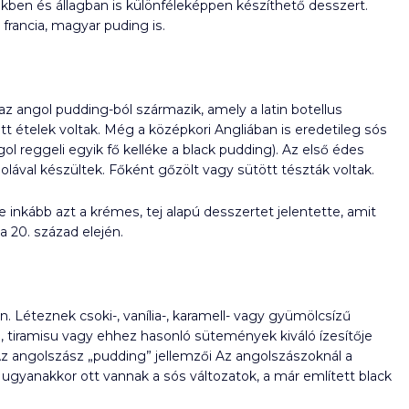
ekben és állagban is különféleképpen készíthető desszert.
francia, magyar puding is.
z angol pudding-ból származik, amely a latin botellus
ött ételek voltak. Még a középkori Angliában is eredetileg sós
gol reggeli egyik fő kelléke a black pudding). Az első édes
zsolával készültek. Főként gőzölt vagy sütött tészták voltak.
inkább azt a krémes, tej alapú desszertet jelentette, amit
 20. század elején.
. Léteznek csoki-, vanília-, karamell- vagy gyümölcsízű
, tiramisu vagy ehhez hasonló sütemények kiváló ízesítője
Az angolszász „pudding” jellemzői Az angolszászoknál a
gyanakkor ott vannak a sós változatok, a már említett black