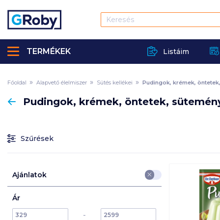
TERMÉKEK
Listáim
Főoldal
Alapvető élelmiszer
Sütés kellékei
Pudingok, krémek, öntetek
Vissza
Pudingok, krémek, öntetek, sütemén
Szűrések
Ajánlatok
Ár
min
max
max
-