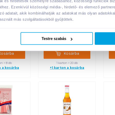
mak és hirdetések személyre szabásához, közösségi funkciók biz
hez. Ezenkívül közösségi média-, hirdető- és elemező partner
squik szirup
Dr. Oetker tiramisu
zó adatait, akik kombinálhatják az adatokat más olyan adatokka
y kakaóporral
krémpor 68 g
p
03 g
sznált más szolgáltatásokból gyűjtöttek.
Ft /
db
899
Ft /
db
Testre szabás
9
Ft /
kg
13 221
Ft /
kg
rba
Kosárba
Kosárba
Kosárba
on = 8 db
1 karton = 20 db
n a kosárba
+1 karton a kosárba