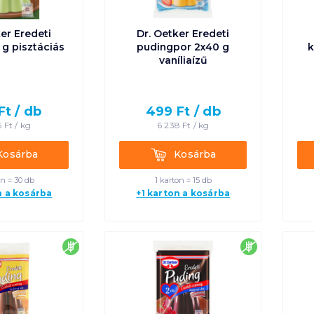
ker Eredeti
Dr. Oetker Eredeti
g pisztáciás
pudingpor 2x40 g
k
vaníliaízű
Ft /
db
499
Ft /
db
5
Ft /
kg
6 238
Ft /
kg
rba
Kosárba
Kosárba
Kosárba
on = 30 db
1 karton = 15 db
n a kosárba
+1 karton a kosárba
gluténmentes
gluténment