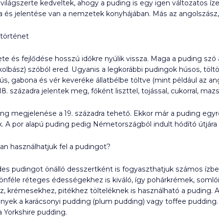
ilágszerte kedveltek, ahogy a puding is egy igen változatos íz
a és jelentése van a nemzetek konyhájában. Más az angolszász, 
történet
te és fejlődése hosszú időkre nyúlik vissza. Maga a puding szó a
 kolbász) szóból ered. Ugyanis a legkorábbi pudingok húsos, tölt
 hús, gabona és vér keveréke állatbélbe töltve (mint például az an
8. századra jelentek meg, főként liszttel, tojással, cukorral, ma
g megjelenése a 19. századra tehető. Ekkor már a puding egyre 
. A por alapú puding pedig Németországból indult hódító útjára a
n használhatjuk fel a pudingot?
des pudingot önálló desszertként is fogyaszthatjuk számos ízben
lönféle réteges édességekhez is kiváló, így pohárkrémek, somlói
oz, krémesekhez, pitékhez tölteléknek is használható a puding. 
yek a karácsonyi pudding (plum pudding) vagy toffee pudding. u
 Yorkshire pudding.