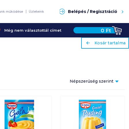
Keresés
Belépés / Regisztráció
unk működése
Üzleteink
0
Ft
Még nem választottál címet
ariaLabel
ariaLabel
Kosár tartalma
Kosár tartalma
Népszerűség szerint
Népszerűség szerint
Ár szerint növekvő
Ár szerint csökkenő