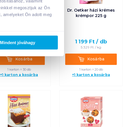
tosításához, valamint
A kosarad jelenleg üres.
einkkel megosztjuk az Ön
Dr. Oetker Eredeti
Dr. Oetker házi krémes
Adj hozzá termékeket!
l, amelyeket Ön adott meg
udingpor 40 g puncs
krémpor 225 g
329
Ft /
db
1 199
Ft /
db
Mindent jóváhagy
8 225
Ft /
kg
5 329
Ft /
kg
Kosárba
Kosárba
Kosárba
Kosárba
1 karton = 30 db
1 karton = 20 db
+1 karton a kosárba
+1 karton a kosárba