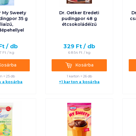
r My Sweety
Dr. Oetker Eredeti
Dr
dingpor 35 g
pudingpor 48 g
cs
liaízű,
étcsokoládéízű
épehellyel
Ft /
db
329
Ft /
db
7
Ft /
kg
6 854
Ft /
kg
rba
Kosárba
Kosárba
Kosárba
on = 25 db
1 karton = 26 db
n a kosárba
+1 karton a kosárba