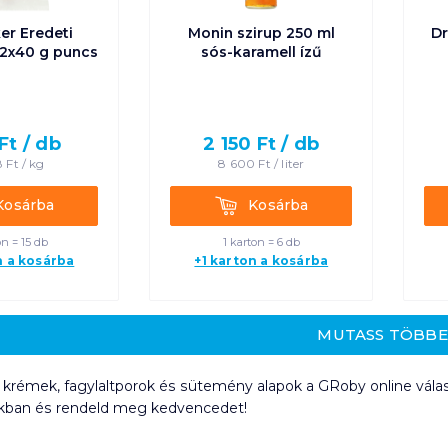
ker Eredeti
Monin szirup 250 ml
Dr
2x40 g puncs
sós-karamell ízű
Ft /
db
2 150
Ft /
db
8
Ft /
kg
8 600
Ft /
liter
rba
Kosárba
Kosárba
Kosárba
on = 15 db
1 karton = 6 db
n a kosárba
+1 karton a kosárba
MUTASS TÖBB
 krémek, fagylaltporok és sütemény alapok a GRoby online vál
unkban és rendeld meg kedvencedet!