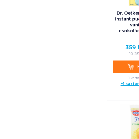
Dr. Oetke
instant pu
vaní
csokolád
359
10 25
Kosá
1 kart
+1 karto