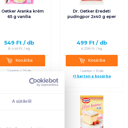
. Oetker Aranka krém
Dr. Oetker Eredeti
65 g vanília
pudingpor 2x40 g eper
549
Ft /
db
499
Ft /
db
8 446
Ft /
kg
6 238
Ft /
kg
Kosárba
Kosárba
Kosárba
Kosárba
1 karton = 25 db
1 karton = 15 db
+1 karton a kosárba
+1 karton a kosárba
A sütikről