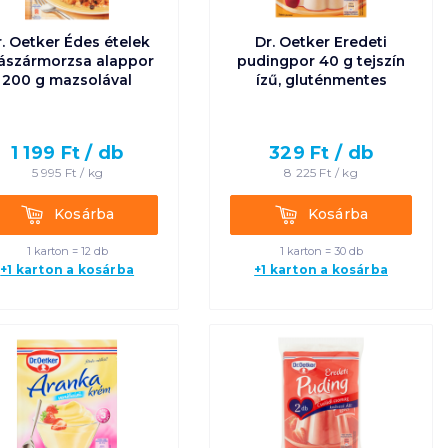
. Oetker Édes ételek
Dr. Oetker Eredeti
ászármorzsa alappor
pudingpor 40 g tejszín
200 g mazsolával
ízű, gluténmentes
1 199
Ft /
db
329
Ft /
db
5 995
Ft /
kg
8 225
Ft /
kg
Kosárba
Kosárba
Kosárba
Kosárba
1 karton = 12 db
1 karton = 30 db
+1 karton a kosárba
+1 karton a kosárba