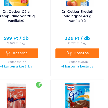
Egységár szerint
Dr. Oetker Gála
Dr. Oetker Eredeti
növekvő
rémpudingpor 78 g
pudingpor 40 g
vaníliaízű
vaníliaízű
Egységár szerint
csökkenő
599
Ft /
db
329
Ft /
db
7 679
Ft /
kg
8 225
Ft /
kg
Termék neve A-Z
Kosárba
Kosárba
Kosárba
Kosárba
Termék neve Z-A
1 karton = 25 db
1 karton = 40 db
+1 karton a kosárba
+1 karton a kosárba
es
gluténmentes