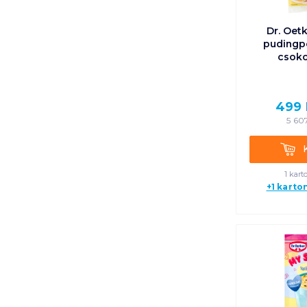
Dr. Oet
pudingpo
csoko
499
5 60
Kosá
1 kart
+1 karto