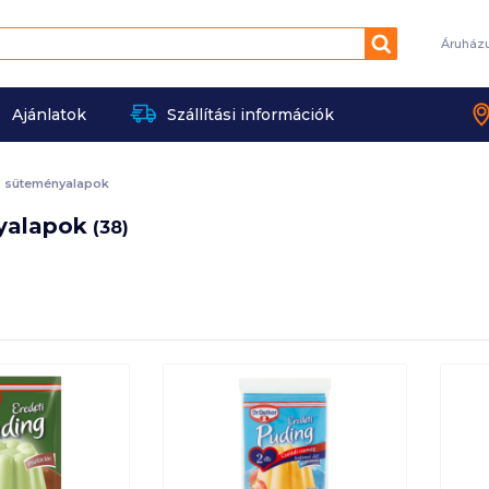
Keresés
Áruház
Ajánlatok
Szállítási információk
, süteményalapok
yalapok
(38)