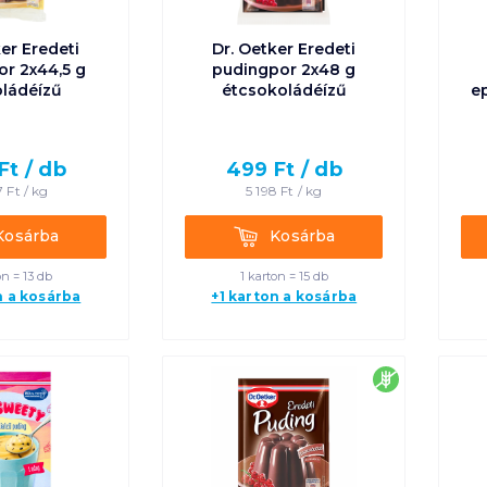
ker Eredeti
Dr. Oetker Eredeti
r 2x44,5 g
pudingpor 2x48 g
ládéízű
étcsokoládéízű
e
Ft /
db
499
Ft /
db
7
Ft /
kg
5 198
Ft /
kg
rba
Kosárba
Kosárba
Kosárba
on = 13 db
1 karton = 15 db
n a kosárba
+1 karton a kosárba
gluténment