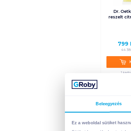
Dr. Oetk
reszelt ci
799
44 3
Kosá
1 kart
+1 karto
Beleegyezés
Ez a weboldal sütiket haszn