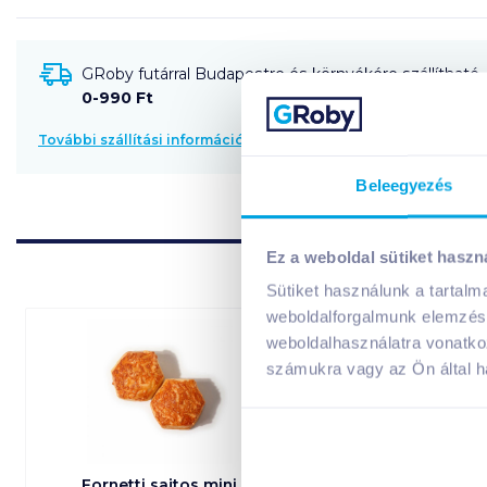
GRoby futárral Budapestre és környékére szállítható
0-990 Ft
További szállítási információk
Beleegyezés
Ez a weboldal sütiket haszn
Sütiket használunk a tartal
weboldalforgalmunk elemzésé
weboldalhasználatra vonatko
számukra vagy az Ön által ha
Fornetti sajtos mini
Fornetti burg