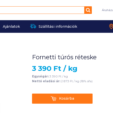
Keresés
Áruház
Ajánlatok
Szállítási információk
Fornetti túrós réteske
3 390
Ft /
kg
Egységár:
3 390
Ft /
kg
Nettó eladási ár:
2 873
Ft /
kg
(
18
% áfa)
Kosárba
Kosárba