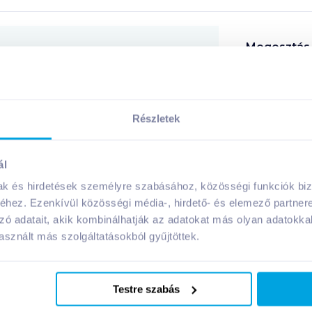
Megosztás
Részletek
A márka további termékei
ál
mak és hirdetések személyre szabásához, közösségi funkciók biz
hez. Ezenkívül közösségi média-, hirdető- és elemező partner
zó adatait, akik kombinálhatják az adatokat más olyan adatokka
sznált más szolgáltatásokból gyűjtöttek.
Testre szabás
onyás
Fornetti pizzás mini
Fornet