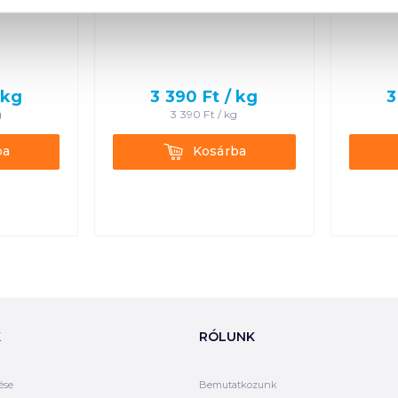
kg
3 390
Ft /
kg
3
g
3 390
Ft /
kg
Kosárba
ba
Kosárba
K
RÓLUNK
ése
Bemutatkozunk