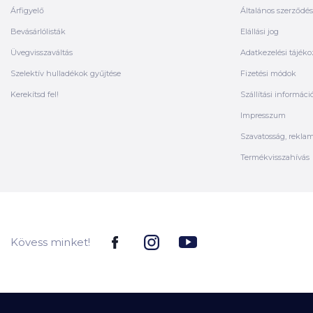
Árfigyelő
Általános szerződési
Bevásárlólisták
Elállási jog
Üvegvisszaváltás
Adatkezelési tájéko
Szelektív hulladékok gyűjtése
Fizetési módok
Kerekítsd fel!
Szállítási informáci
Impresszum
Szavatosság, rekla
Termékvisszahívás
Kövess minket!