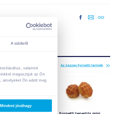
A sütikről
Az összes
Fornetti
termék
tosításához, valamint
A kosarad jelenleg üres.
einkkel megosztjuk az Ön
Adj hozzá termékeket!
l, amelyeket Ön adott meg
Mindent jóváhagy
ti barackos réteske
Fornetti tepertős mini