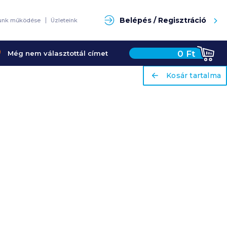
Keresés
Belépés / Regisztráció
unk működése
Üzleteink
0
Ft
Még nem választottál címet
ariaLabel
ariaLabel
Kosár tartalma
Kosár tartalma