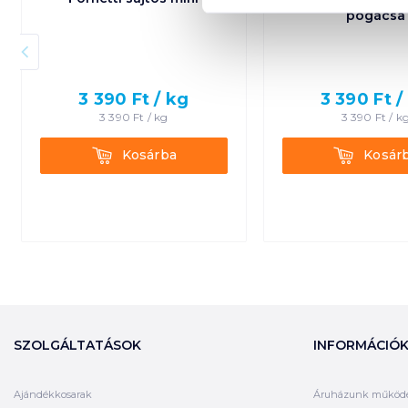
pogácsa
3 390
Ft /
kg
3 390
Ft /
3 390
Ft /
kg
3 390
Ft /
k
Kosárba
Kosárba
Kosárba
Kosár
SZOLGÁLTATÁSOK
INFORMÁCIÓ
Ajándékkosarak
Áruházunk működ