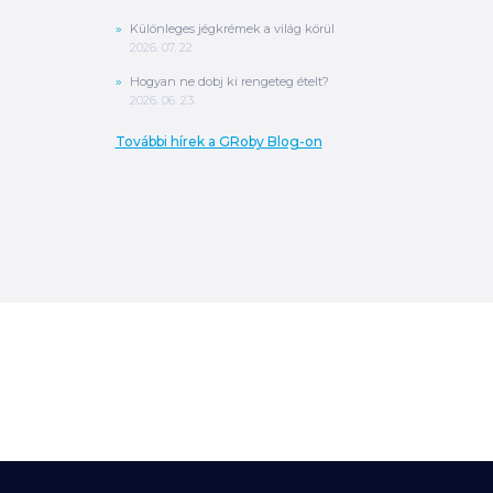
Különleges jégkrémek a világ körül
2026. 07. 22.
Hogyan ne dobj ki rengeteg ételt?
2026. 06. 23.
További hírek a GRoby Blog-on
0
Ft
ÖSSZESEN
A végösszeg a szállítás költségét, illetve
MPL szállítás esetén a csomagolási
költséget nem tartalmazza.
További
információ