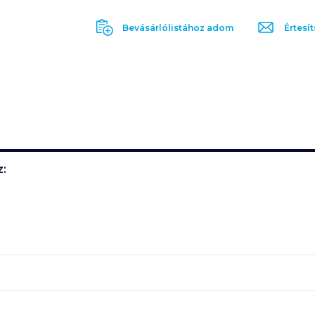
Bevásárlólistához adom
Értesít
: