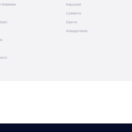
 feltételek
Kapcsolat
Üzleteink
ztató
Díjaink
Állásajánlatok
ók
máció