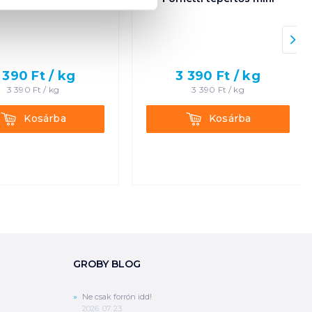
 390
Ft /
kg
3 390
Ft /
kg
3 390
Ft /
kg
3 390
Ft /
kg
Kosárba
Kosárba
Kosárba
Kosárba
GROBY BLOG
Ne csak forrón idd!
2026. 07. 23.