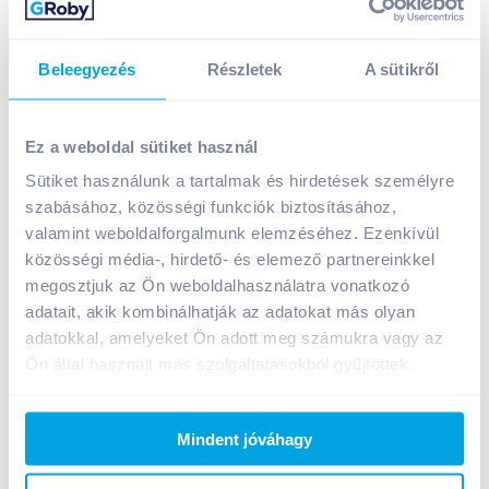
Beleegyezés
Részletek
A sütikről
Nestlé Chocapic gabonapehely 250 g csokis
1 199
Ft /
db
Ez a weboldal sütiket használ
Egységár:
4 796
Ft /
kg
Sütiket használunk a tartalmak és hirdetések személyre
Nettó eladási ár:
1 016
Ft /
db
(
18
% áfa)
szabásához, közösségi funkciók biztosításához,
valamint weboldalforgalmunk elemzéséhez. Ezenkívül
közösségi média-, hirdető- és elemező partnereinkkel
Kosárba
Kosárba
megosztjuk az Ön weboldalhasználatra vonatkozó
adatait, akik kombinálhatják az adatokat más olyan
1 karton = 16 db
adatokkal, amelyeket Ön adott meg számukra vagy az
+1 karton a kosárba
Ön által használt más szolgáltatásokból gyűjtöttek.
Mindent jóváhagy
Bevásárlólistához adom
Értesíts, ha olcsóbb!