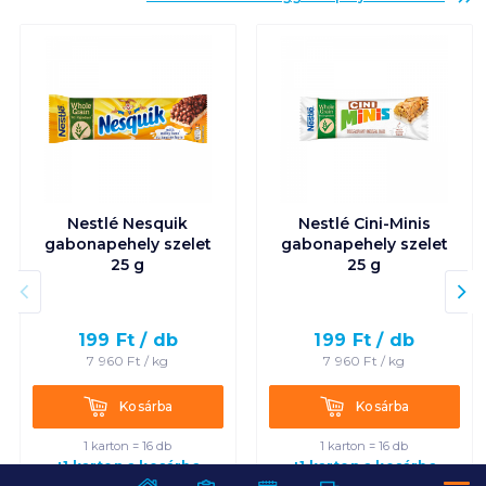
Nestlé Nesquik
Nestlé Cini-Minis
gabonapehely szelet
gabonapehely szelet
25 g
25 g
199
Ft /
db
199
Ft /
db
7 960
Ft /
kg
7 960
Ft /
kg
Kosárba
Kosárba
Kosárba
Kosárba
1 karton = 16 db
1 karton = 16 db
+1 karton a kosárba
+1 karton a kosárba