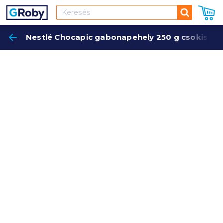
Keresés
Nestlé Chocapic gabonapehely 250 g csokis
Keres