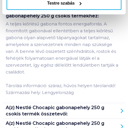
Testre szabás
Termékleírás a(z)
Nestlé Chocapic
gabonapehely 250 g csokis
termékhez:
A teljes kiőrlésű gabona fontos energiaforrás. A
finomított gabonával ellentétben a teljes kiőrlésű
gabona olyan alapvető tápanyagokat tartalmaz,
amelyekre a szervezetnek minden nap szüksége
van. A benne lévő összetett szénhidrátok, rostok és
fehérjék folyamatosan energiával látják el a
szervezetet, így egész délelőtt lendületben tartják a
családot.
Tárolási információ: száraz, hűvös helyen tárolandó!
Származási hely: Lengyelország
A(z)
Nestlé Chocapic gabonapehely 250 g
csokis
termék összetevői:
A(z)
Nestlé Chocapic gabonapehely 250 g