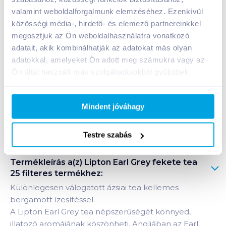
Nettó eladási ár:
708
Ft /
db
(
27
% áfa)
valamint weboldalforgalmunk elemzéséhez. Ezenkívül
közösségi média-, hirdető- és elemező partnereinkkel
megosztjuk az Ön weboldalhasználatra vonatkozó
Kosárba
Kosárba
adatait, akik kombinálhatják az adatokat más olyan
adatokkal, amelyeket Ön adott meg számukra vagy az
Ön által használt más szolgáltatásokból gyűjtöttek.
1 karton = 32 db
+1 karton a kosárba
Mindent jóváhagy
Bevásárlólistához adom
Értesíts, ha olcsóbb!
Testre szabás
Termékleírás a(z)
Lipton Earl Grey fekete tea
25 filteres
termékhez:
Különlegesen válogatott ázsiai tea kellemes
bergamott ízesítéssel.
A Lipton Earl Grey tea népszerűségét könnyed,
illatozó aromájának köszönheti. Angliában az Earl