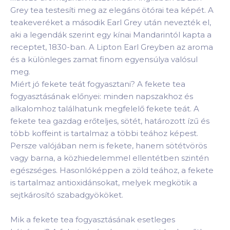
Grey tea testesíti meg az elegáns ötórai tea képét. A
teakeveréket a második Earl Grey után nevezték el,
aki a legendák szerint egy kínai Mandarintól kapta a
receptet, 1830-ban. A Lipton Earl Greyben az aroma
és a különleges zamat finom egyensúlya valósul
meg.
Miért jó fekete teát fogyasztani? A fekete tea
fogyasztásának előnyei: minden napszakhoz és
alkalomhoz találhatunk megfelelő fekete teát. A
fekete tea gazdag erőteljes, sötét, határozott ízű és
több koffeint is tartalmaz a többi teához képest.
Persze valójában nem is fekete, hanem sötétvörös
vagy barna, a közhiedelemmel ellentétben szintén
egészséges. Hasonlóképpen a zöld teához, a fekete
is tartalmaz antioxidánsokat, melyek megkötik a
sejtkárosító szabadgyököket.
Mik a fekete tea fogyasztásának esetleges