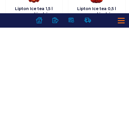
Lipton Ice tea 1,5 l
Lipton Ice tea 0,5 l
narancslével és
narancslével és
mangólével, cukorral
mangólével, cukorral
és édesítőszerrel
és édesítőszerrel
Visszaváltási díj:
50
Ft
/
db
Visszaváltási díj:
50
Ft
/
db
639
Ft /
db
499
Ft /
db
426
Ft /
liter
998
Ft /
liter
Kosárba
Kosárba
Kosárba
Kosárba
1 karton = 9 db
1 karton = 12 db
+1 karton a kosárba
+1 karton a kosárba
SZOLGÁLTATÁSOK