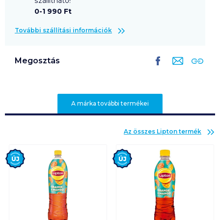
szállítható!
0-1 990 Ft
További szállítási információk
Megosztás
A márka további termékei
Az összes
Lipton
termék
Új
Új