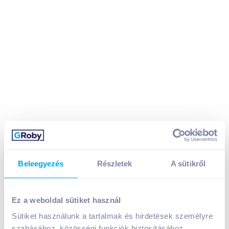
Beleegyezés
Részletek
A sütikről
Lipton Earl Grey fekete tea 25 filteres
Ez a weboldal sütiket használ
899
Ft /
db
Sütiket használunk a tartalmak és hirdetések személyre
szabásához, közösségi funkciók biztosításához,
Egységár:
23 973
Ft /
kg