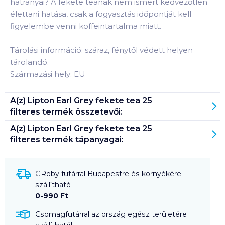
hátrányai? A fekete teának nem ismert kedvezőtlen
élettani hatása, csak a fogyasztás időpontját kell
figyelembe venni koffeintartalma miatt.
Tárolási információ: száraz, fénytől védett helyen
tárolandó.
Származási hely: EU
A(z)
Lipton Earl Grey fekete tea 25
filteres
termék összetevői:
A(z)
Lipton Earl Grey fekete tea 25
filteres
termék tápanyagai:
GRoby futárral Budapestre és környékére
szállítható
0-990 Ft
Csomagfutárral az ország egész területére