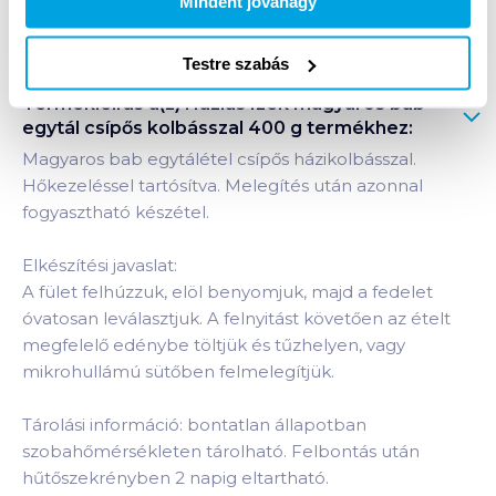
Mindent jóváhagy
Bevásárlólistához adom
Értesíts, ha olcsóbb!
Testre szabás
Termékleírás a(z)
Házias Ízek magyaros bab
egytál csípős kolbásszal 400 g
termékhez:
Magyaros bab egytálétel csípős házikolbásszal.
Hőkezeléssel tartósítva. Melegítés után azonnal
fogyasztható készétel.
Elkészítési javaslat:
A fület felhúzzuk, elöl benyomjuk, majd a fedelet
óvatosan leválasztjuk. A felnyitást követően az ételt
megfelelő edénybe töltjük és tűzhelyen, vagy
mikrohullámú sütőben felmelegítjük.
Tárolási információ: bontatlan állapotban
szobahőmérsékleten tárolható. Felbontás után
hűtőszekrényben 2 napig eltartható.