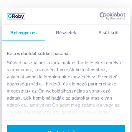
Beleegyezés
Részletek
A sütikről
Házias Ízek magyaros bab egytál csípős kolbásszal
400 g
Ez a weboldal sütiket használ
1 199
Ft /
db
Sütiket használunk a tartalmak és hirdetések személyre
Egységár:
2 998
Ft /
kg
szabásához, közösségi funkciók biztosításához,
Nettó eladási ár:
944
Ft /
db
(
27
% áfa)
valamint weboldalforgalmunk elemzéséhez. Ezenkívül
közösségi média-, hirdető- és elemező partnereinkkel
Kosárba
Kosárba
megosztjuk az Ön weboldalhasználatra vonatkozó
adatait, akik kombinálhatják az adatokat más olyan
adatokkal, amelyeket Ön adott meg számukra vagy az
1 karton = 6 db
Ön által használt más szolgáltatásokból gyűjtöttek.
+1 karton a kosárba