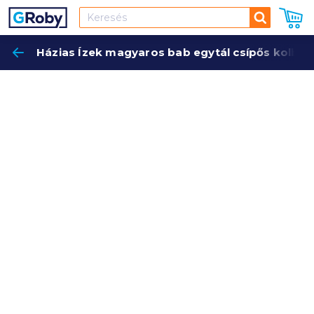
Keresés
Házias Ízek magyaros bab egytál csípős kolbás
Keres