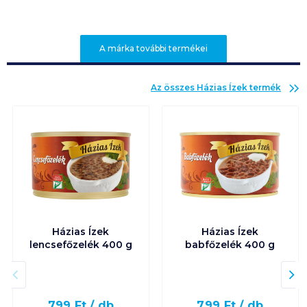
A márka további termékei
Az összes
Házias Ízek
termék
Házias Ízek
Házias Ízek
lencsefőzelék 400 g
babfőzelék 400 g
799
Ft /
db
799
Ft /
db