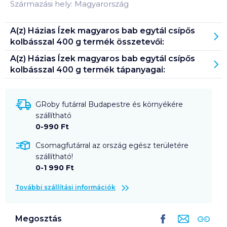
Származási hely: Magyarország
A(z)
Házias Ízek magyaros bab egytál csípős
kolbásszal 400 g
termék összetevői:
A(z)
Házias Ízek magyaros bab egytál csípős
kolbásszal 400 g
termék tápanyagai:
GRoby futárral Budapestre és környékére
szállítható
0-990 Ft
Csomagfutárral az ország egész területére
szállítható!
0-1 990 Ft
További szállítási információk
Megosztás