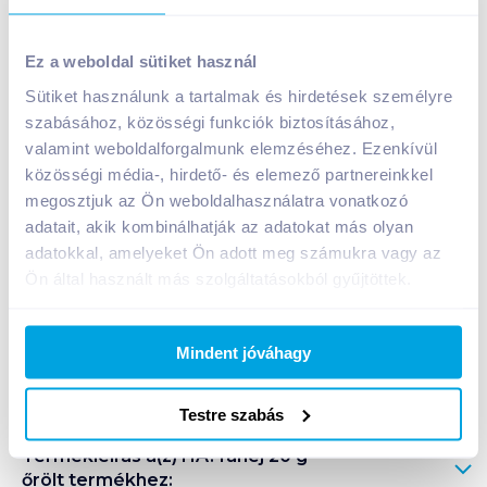
HA. fahéj 20 g őrölt
Ez a weboldal sütiket használ
179
Ft /
db
Sütiket használunk a tartalmak és hirdetések személyre
Egységár:
8 950
Ft /
kg
szabásához, közösségi funkciók biztosításához,
Nettó eladási ár:
141
Ft /
db
(
27
% áfa)
valamint weboldalforgalmunk elemzéséhez. Ezenkívül
közösségi média-, hirdető- és elemező partnereinkkel
Kosárba
megosztjuk az Ön weboldalhasználatra vonatkozó
Kosárba
adatait, akik kombinálhatják az adatokat más olyan
adatokkal, amelyeket Ön adott meg számukra vagy az
1 karton = 20 db
Ön által használt más szolgáltatásokból gyűjtöttek.
+1 karton a kosárba
Mindent jóváhagy
Bevásárlólistához adom
Értesíts, ha olcsóbb!
Testre szabás
Termékleírás a(z)
HA. fahéj 20 g
őrölt
termékhez: