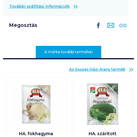
További szállítási információk
Megosztás
A márka további termékei
Az összes
Házi Arany
termék
HA. fokhagyma
HA. szárított