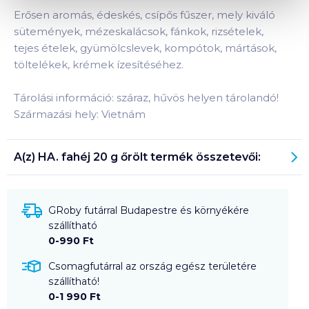
Erősen aromás, édeskés, csípős fűszer, mely kiváló
sütemények, mézeskalácsok, fánkok, rizsételek,
tejes ételek, gyümölcslevek, kompótok, mártások,
töltelékek, krémek ízesítéséhez.
Tárolási információ: száraz, hűvös helyen tárolandó!
Származási hely: Vietnám
A(z)
HA. fahéj 20 g őrölt
termék összetevői:
GRoby futárral Budapestre és környékére
szállítható
0-990 Ft
Csomagfutárral az ország egész területére
szállítható!
0-1 990 Ft