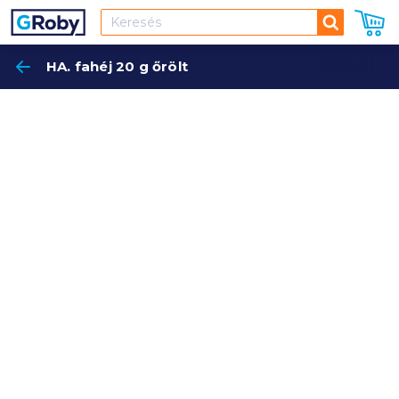
Keresés
HA. fahéj 20 g őrölt
Keres