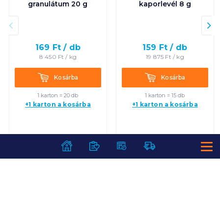
granulátum 20 g
kaporlevél 8 g
169
Ft /
db
159
Ft /
db
8 450
Ft /
kg
19 875
Ft /
kg
Kosárba
Kosárba
Kosárba
Kosárba
1 karton = 20 db
1 karton = 15 db
+1 karton a kosárba
+1 karton a kosárba
SZOLGÁLTATÁSOK
Ajándékkosarak