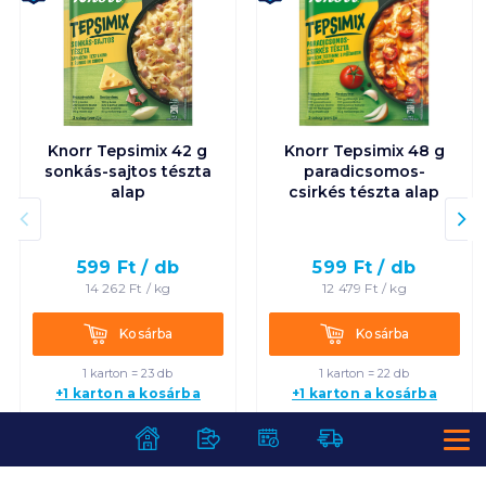
Knorr Tepsimix 42 g
Knorr Tepsimix 48 g
sonkás-sajtos tészta
paradicsomos-
alap
csirkés tészta alap
599
Ft /
db
599
Ft /
db
14 262
Ft /
kg
12 479
Ft /
kg
Kosárba
Kosárba
Kosárba
Kosárba
1 karton = 23 db
1 karton = 22 db
+1 karton a kosárba
+1 karton a kosárba