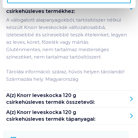
Termékleírás a(z)
Knorr leveskocka 120 g
csirkehúsleves
termékhez:
A válogatott alapanyagokból, tartósítószer nélkül
készült Knorr leveskockák változatosabbá,
ízletesebbé és színesebbé teszik ételeinket, legyen
az leves, köret, főzelék vagy mártás.
Gluténmentes, nem tartalmaz mesterséges
színezéket, nem tartalmaz tartósítószert.
Tárolási információ: száraz, hűvös helyen tárolandó!
Származási hely: Magyarország
A(z)
Knorr leveskocka 120 g
csirkehúsleves
termék összetevői:
A(z)
Knorr leveskocka 120 g
csirkehúsleves
termék tápanyagai: