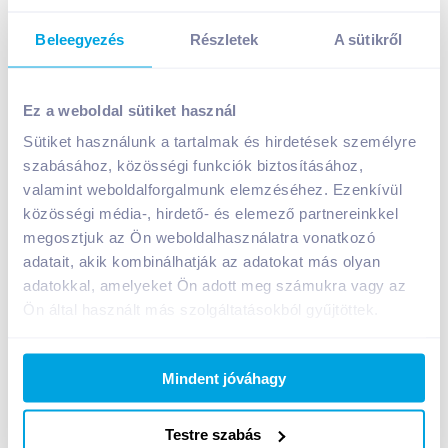
Beleegyezés
Részletek
A sütikről
Knorr leveskocka 120 g csirkehúsleves
729
Ft /
db
Ez a weboldal sütiket használ
Egységár:
6 075
Ft /
kg
Sütiket használunk a tartalmak és hirdetések személyre
Nettó eladási ár:
574
Ft /
db
(
27
% áfa)
szabásához, közösségi funkciók biztosításához,
valamint weboldalforgalmunk elemzéséhez. Ezenkívül
közösségi média-, hirdető- és elemező partnereinkkel
Kosárba
Kosárba
megosztjuk az Ön weboldalhasználatra vonatkozó
adatait, akik kombinálhatják az adatokat más olyan
adatokkal, amelyeket Ön adott meg számukra vagy az
A termék megszűnt
Ön által használt más szolgáltatásokból gyűjtöttek.
Mindent jóváhagy
Bevásárlólistához adom
Értesíts, ha olcsóbb!
Testre szabás