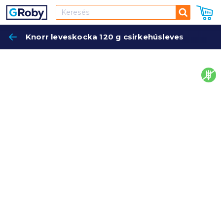
Keresés
Knorr leveskocka 120 g csirkehúsleves
Keres
glut