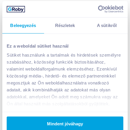
Beleegyezés
Részletek
A sütikről
Knorr leveskocka 120 g tyúkhúsleves
799
Ft /
db
Ez a weboldal sütiket használ
Egységár:
6 658
Ft /
kg
Sütiket használunk a tartalmak és hirdetések személyre
Nettó eladási ár:
629
Ft /
db
(
27
% áfa)
szabásához, közösségi funkciók biztosításához,
valamint weboldalforgalmunk elemzéséhez. Ezenkívül
Kosárba
közösségi média-, hirdető- és elemező partnereinkkel
Kosárba
megosztjuk az Ön weboldalhasználatra vonatkozó
adatait, akik kombinálhatják az adatokat más olyan
1 karton = 24 db
adatokkal, amelyeket Ön adott meg számukra vagy az
+1 karton a kosárba
Ön által használt más szolgáltatásokból gyűjtöttek.
Bevásárlólistához adom
Értesíts, ha olcsóbb!
Mindent jóváhagy