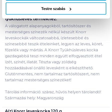
Testre szabás
Termékleírás a(z)
Knorr leveskocka 120 g
tyúkhúsleves
termékhez:
A válogatott alapanyagokból, tartósítószer és
mesterséges színezék nélkül készült Knorr
leveskockák változatosabbá, ízletesebbé és
színesebbé teszik ételeinket, legyen az leves, köret,
főzelék vagy mártás. A Knorr Tyúkhúsleves kocka
gazdagabbá teszi minden együtt elfogyasztott étel
ízét, színét, illatát. Tészta vagy zöldség
hozzáadásával önálló levesként is elkészíthető.
Gluténmentes, nem tartalmaz tartósítószert, nem
tartalmaz mesterséges színezéket!
Tárolási információ: száraz, hűvös helyen tárolandó!
Származási hely: Magyarország
A(z)
Knorr leveskocka 120 g