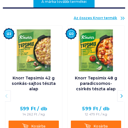
A márka további termékei
Az összes
Knorr
termék
Új
Új
Knorr Tepsimix 42 g
Knorr Tepsimix 48 g
sonkás-sajtos tészta
paradicsomos-
alap
csirkés tészta alap
599
Ft /
db
599
Ft /
db
14 262
Ft /
kg
12 479
Ft /
kg
Kosárba
Kosárba
Kosárba
Kosárba