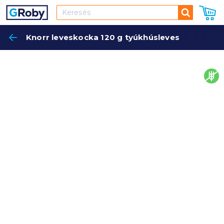
Keresés
Knorr leveskocka 120 g tyúkhúsleves
Keres
glut