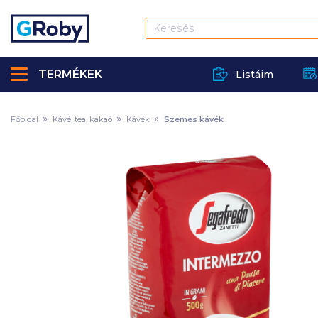
TERMÉKEK
Listáim
Főoldal
Kávé, tea, kakaó
Kávék
Szemes kávék