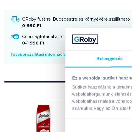
GRoby futárral Budapestre és környékére szállítható
0-990 Ft
Csomagfutárral az ország egész területére szállítható
0-1 990 Ft
További szállítási információk
Beleegyezés
Ez a weboldal sütiket haszn
Sütiket használunk a tartal
weboldalforgalmunk elemzésé
weboldalhasználatra vonatko
számukra vagy az Ön által ha