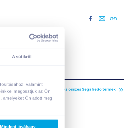
A sütikről
tosításához, valamint
A kosarad jelenleg üres.
Az összes
Segafredo
termék
einkkel megosztjuk az Ön
Adj hozzá termékeket!
l, amelyeket Ön adott meg
Mindent jóváhagy