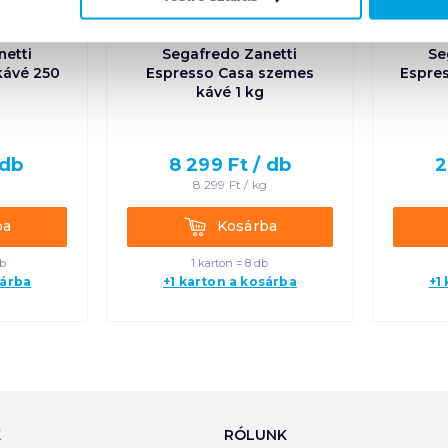
netti
Segafredo Zanetti
Se
kávé 250
Espresso Casa szemes
Espres
kávé 1 kg
db
8 299
Ft /
db
2
g
8 299
Ft /
kg
Kosárba
ba
Kosárba
db
1 karton = 8 db
sárba
+1 karton a kosárba
+1
K
RÓLUNK