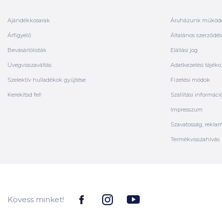
Ajándékkosarak
Áruházunk működ
Árfigyelő
Általános szerződési
Bevásárlólisták
Elállási jog
Üvegvisszaváltás
Adatkezelési tájéko
Szelektív hulladékok gyűjtése
Fizetési módok
Kerekítsd fel!
Szállítási informáci
Impresszum
Szavatosság, rekla
Termékvisszahívás
Kövess minket!