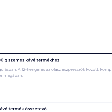
00 g szemes kávé
termékhez:
golásban. A 12-hengeres az olasz eszpresszók között: kom
 önmagában.
kávé
termék összetevői: