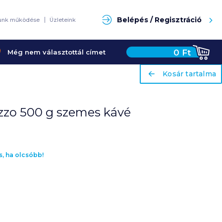
Keresés
Belépés / Regisztráció
unk működése
Üzleteink
0
Ft
Még nem választottál címet
ariaLabel
ariaLabel
Kosár tartalma
Kosár tartalma
zzo 500 g szemes kávé
s, ha olcsóbb!