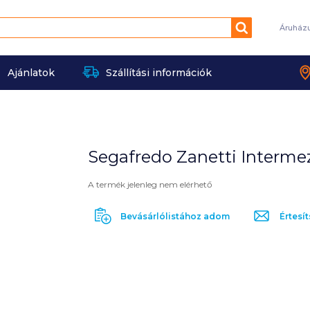
Keresés
Áruház
Ajánlatok
Szállítási információk
Segafredo Zanetti Interme
A termék jelenleg nem elérhető
Bevásárlólistához adom
Értesít