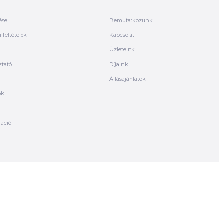
ése
Bemutatkozunk
 feltételek
Kapcsolat
Üzleteink
ztató
Díjaink
Állásajánlatok
ók
máció