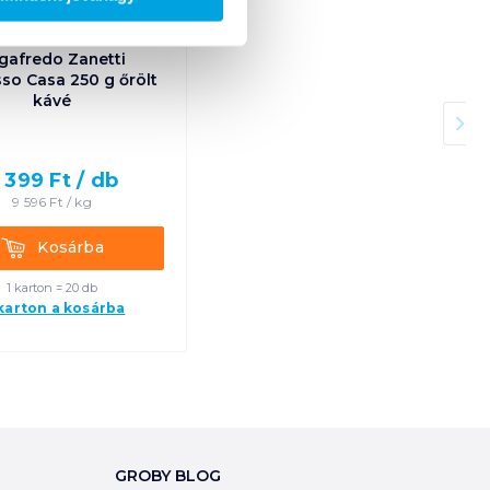
gafredo Zanetti
so Casa 250 g őrölt
kávé
 399
Ft /
db
9 596
Ft /
kg
Kosárba
Kosárba
1 karton = 20 db
 karton a kosárba
GROBY BLOG