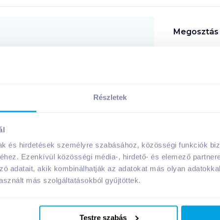
Megosztás
!
Részletek
A márka további termékei
ál
mak és hirdetések személyre szabásához, közösségi funkciók biz
hez. Ezenkívül közösségi média-, hirdető- és elemező partner
zó adatait, akik kombinálhatják az adatokat más olyan adatokka
sznált más szolgáltatásokból gyűjtöttek.
Testre szabás