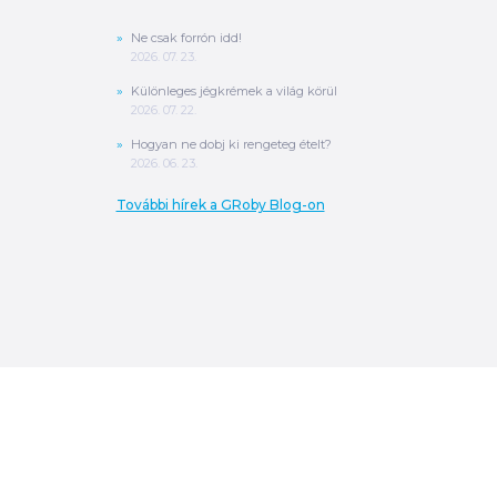
Ne csak forrón idd!
2026. 07. 23.
Különleges jégkrémek a világ körül
2026. 07. 22.
Hogyan ne dobj ki rengeteg ételt?
2026. 06. 23.
További hírek a GRoby Blog-on
0
Ft
ÖSSZESEN
A végösszeg a szállítás költségét, illetve