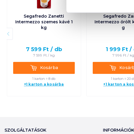
Segafredo Zanetti
Segafredo Za
Intermezzo szemes kávé 1
Intermezzo őrölt 
kg
g
7 599
Ft /
db
1 999
Ft /
7 599
Ft /
kg
7 996
Ft /
k
Kosárba
Kosárba
Kosárba
Kosár
1 karton = 8 db
1 karton = 20 
+1 karton a kosárba
+1 karton a ko
SZOLGÁLTATÁSOK
INFORMÁCIÓ