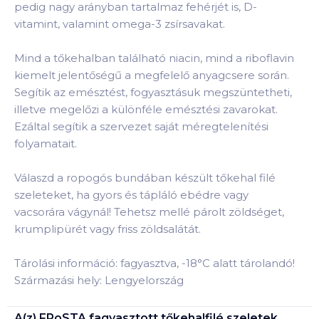
pedig nagy arányban tartalmaz fehérjét is, D-
vitamint, valamint omega-3 zsírsavakat.
Mind a tőkehalban található niacin, mind a riboflavin
kiemelt jelentőségű a megfelelő anyagcsere során.
Segítik az emésztést, fogyasztásuk megszüntetheti,
illetve megelőzi a különféle emésztési zavarokat.
Ezáltal segítik a szervezet saját méregtelenítési
folyamatait.
Válaszd a ropogós bundában készült tőkehal filé
szeleteket, ha gyors és tápláló ebédre vagy
vacsorára vágynál! Tehetsz mellé párolt zöldséget,
krumplipürét vagy friss zöldsalátát.
Tárolási információ: fagyasztva, -18°C alatt tárolandó!
Származási hely: Lengyelország
A(z)
FRoSTA fagyasztott tőkehalfilé szeletek