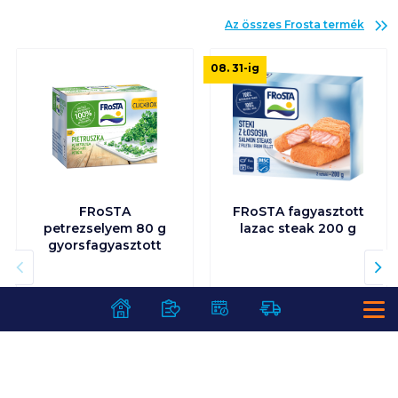
Az összes
Frosta
termék
08. 31
-ig
FRoSTA
FRoSTA fagyasztott
petrezselyem 80 g
lazac steak 200 g
gyorsfagyasztott
359
Ft /
db
1 599
Ft /
db
4 488
Ft /
kg
7 995
Ft /
kg
Kosárba
Kosárba
Kosárba
Kosárba
1 karton = 8 db
1 karton = 10 db