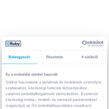
Beleegyezés
Részletek
A sütikről
FRoSTA fagyasztott tőkehalfilé szeletek
fűszernövényes panírban 250 g
1 799
Ft /
db
Ez a weboldal sütiket használ
Egységár:
7 196
Ft /
kg
Sütiket használunk a tartalmak és hirdetések személyre
Nettó eladási ár:
1 417
Ft /
db
(
27
% áfa)
szabásához, közösségi funkciók biztosításához,
valamint weboldalforgalmunk elemzéséhez. Ezenkívül
Kosárba
Kosárba
közösségi média-, hirdető- és elemező partnereinkkel
megosztjuk az Ön weboldalhasználatra vonatkozó