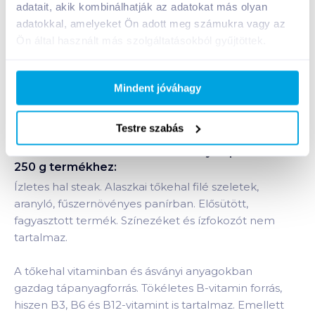
adatait, akik kombinálhatják az adatokat más olyan
1 karton = 10 db
adatokkal, amelyeket Ön adott meg számukra vagy az
+1 karton a kosárba
Ön által használt más szolgáltatásokból gyűjtöttek.
Bevásárlólistához adom
Értesíts, ha olcsóbb!
Mindent jóváhagy
Testre szabás
Termékleírás a(z)
FRoSTA fagyasztott
tőkehalfilé szeletek fűszernövényes panírban
250 g
termékhez:
Ízletes hal steak. Alaszkai tőkehal filé szeletek,
aranyló, fűszernövényes panírban. Elősütött,
fagyasztott termék. Színezéket és ízfokozót nem
tartalmaz.
A tőkehal vitaminban és ásványi anyagokban
gazdag tápanyagforrás. Tökéletes B-vitamin forrás,
hiszen B3, B6 és B12-vitamint is tartalmaz. Emellett