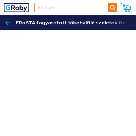
Keresés
FRoSTA fagyasztott tőkehalfilé szeletek fűsze
Keres