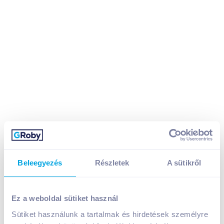
Danone Actimel élőflórás joghurtital 4x100 g erdei
Beleegyezés
Részletek
A sütikről
gyümölcs
849
Ft /
db
Egységár:
2 123
Ft /
kg
Ez a weboldal sütiket használ
Nettó eladási ár:
719
Ft /
db
(
18
% áfa)
Sütiket használunk a tartalmak és hirdetések személyre