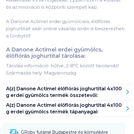
és az innováció is központi szerepet kap.
A Danone Actimel erdei gyümölcsös, élőflórás
joghurtitalt akár online vásárlás során is beszerezheti
a Grobytól!
A Danone Actimel erdei gyümölcs,
élőflórás joghurtital tárolása:
Tárolási információ: hűtve, 2-8°C között tárolandó!
Származási hely: Magyarország
A(z)
Danone Actimel élőflórás joghurtital 4x100
g erdei gyümölcs
termék összetevői:
A(z)
Danone Actimel élőflórás joghurtital 4x100
g erdei gyümölcs
termék tápanyagai:
GRoby futárral Budapestre és környékére