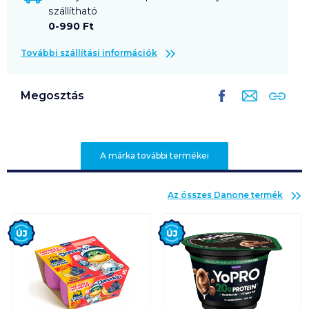
szállítható
0-990 Ft
További szállítási információk
Megosztás
A márka további termékei
Az összes
Danone
termék
Új
Új