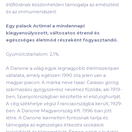
élőflórának köszönhetően támogatja az emésztést
és az immunrendszert.
Egy palack Actimel a mindennapi
kiegyensúlyozott, változatos étrend és
egészséges életmód részeként fogyasztandó.
Gyümölcstartalom: 2,1%.
A Danone a világ egyik legnagyobb élelmiszeripari
vállalata, amely egészen 1990 óta jelen van a
magyar piacon. A márka neve Isaac Carasso görög
származású gyógyszerész nevéhez fűződik, aki 1919-
ben, Spanyolországban készítette el első joghurtját.
A cég székhelye végül Franciaországba került, 1929-
ben. A Danone Magyarország Kft. 1996-ban jött
létre. A Danone kiemelten fontosnak tartja és
támogatja az egészséges étkezési szokások
kialakítását és támogatását. Éppen ezért a kutatás