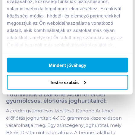
szabásához, közösségi funkciók biztosításához,
Kosárba
valamint weboldalforgalmunk elemzéséhez. Ezenkívül
Kosárba
közösségi média-, hirdető- és elemező partnereinkkel
megosztjuk az Ön weboldalhasználatra vonatkozó
1 karton = 6 db
adatait, akik kombinálhatják az adatokat más olyan
+1 karton a kosárba
adatokkal, amelyeket Ön adott meg számukra vagy az
Ön által használt más szolgáltatásokból gyűjtöttek.
Bevásárlólistához adom
Értesíts, ha olcsóbb!
Mindent jóváhagy
Termékleírás a(z)
Danone Actimel élőflórás
Testre szabás
joghurtital 4x100 g erdei gyümölcs
termékhez:
Tudnivalók a Danone Actimel erdei
gyümölcsös, élőflórás joghurtitalról:
Az erdei gyümölcsös ízesítésű Danone Actimel
élőflórás joghurtitalt 4x100 grammos kiszerelésben
vásárolhatja meg. Egy zsírszegény joghurtital, mely
B6-és D-vitamint is tartalmaz. A benne található