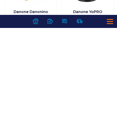
Danone Danonino
Danone YoPRO
tejkészítmény 4x50 g
puding tejdesszert
banános-áfonyás
200 g csokoládé- és
mogyoróízű,
édesítőszerekkel
599
Ft /
db
659
Ft /
db
2 995
Ft /
kg
3 295
Ft /
kg
Kosárba
Kosárba
Kosárba
Kosárba
1 karton = 12 db
1 karton = 6 db
+1 karton a kosárba
+1 karton a kosárba