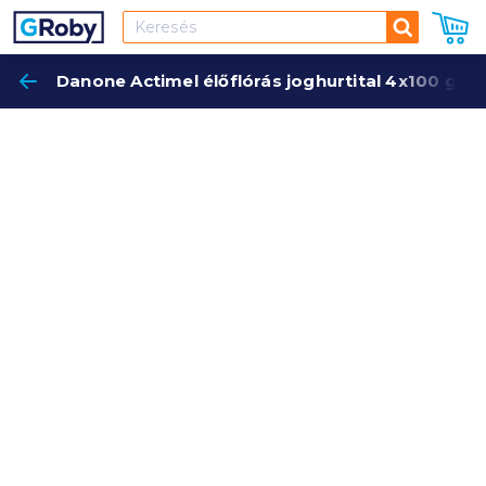
Keresés
Danone Actimel élőflórás joghurtital 4x100 g e
Keres