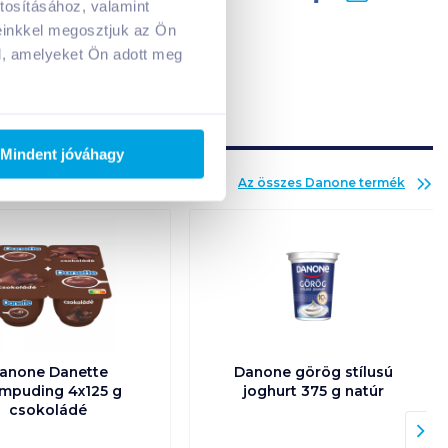
tosításához, valamint
A kosarad jelenleg üres.
einkkel megosztjuk az Ön
Adj hozzá termékeket!
l, amelyeket Ön adott meg
Mindent jóváhagy
Az összes
Danone
termék
anone Danette
Danone görög stílusú
mpuding 4x125 g
joghurt 375 g natúr
csokoládé