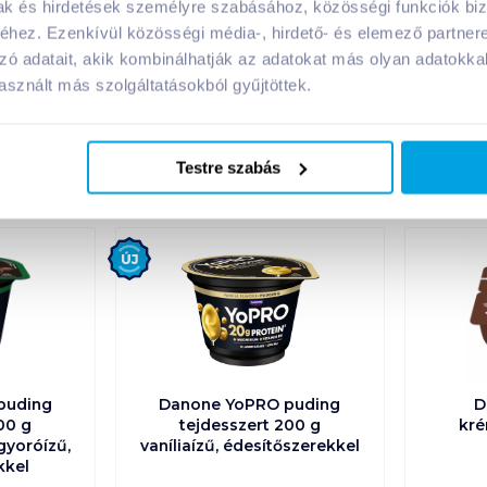
mak és hirdetések személyre szabásához, közösségi funkciók biz
hez. Ezenkívül közösségi média-, hirdető- és elemező partner
zó adatait, akik kombinálhatják az adatokat más olyan adatokka
sznált más szolgáltatásokból gyűjtöttek.
A márka további termékei
Testre szabás
Új
puding
Danone YoPRO puding
D
00 g
tejdesszert 200 g
kré
gyoróízű,
vaníliaízű, édesítőszerekkel
kkel