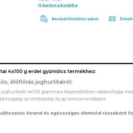
+1 karton a kosárba
Bevásárlólistához adom
Értesít
ital 4x100 g erdei gyümölcs
termékhez:
 élőflórás joghurtitalról:
joghurtitalt 4x100 grammos kiszerelésben vásárolhatja meg.
 támogatja az emésztést és az immunrendszert.
 változatos étrend és egészséges életmód részeként f