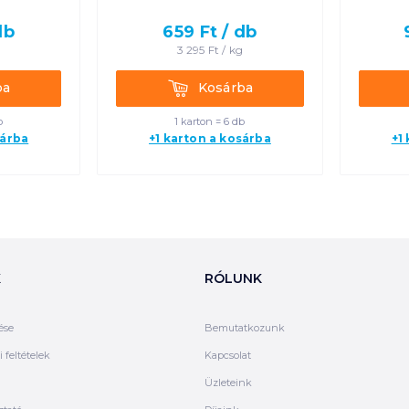
db
659
Ft /
db
g
3 295
Ft /
kg
Kosárba
ba
Kosárba
b
1 karton = 6 db
sárba
+1 karton a kosárba
+1
K
RÓLUNK
ése
Bemutatkozunk
 feltételek
Kapcsolat
Üzleteink