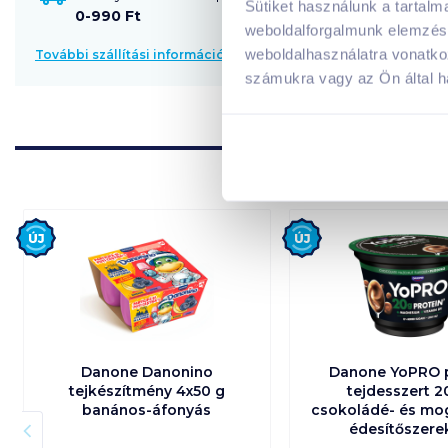
Sütiket használunk a tartal
0-990 Ft
weboldalforgalmunk elemzésé
weboldalhasználatra vonatko
További szállítási információk
számukra vagy az Ön által ha
Új
Új
Danone Danonino
Danone YoPRO 
tejkészítmény 4x50 g
tejdesszert 2
banános-áfonyás
csokoládé- és mo
édesítőszere