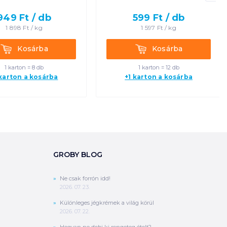
949
Ft /
db
599
Ft /
db
1 898
Ft /
kg
1 597
Ft /
kg
Kosárba
Kosárba
Kosárba
Kosárba
1 karton = 8 db
1 karton = 12 db
 karton a kosárba
+1 karton a kosárba
GROBY BLOG
Ne csak forrón idd!
2026. 07. 23.
Különleges jégkrémek a világ körül
2026. 07. 22.
Hogyan ne dobj ki rengeteg ételt?