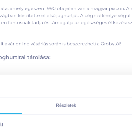
alata, amely egészen 1990 óta jelen van a magyar piacon. 
zágban készítette el első joghurtját. A cég székhelye végü
ten fontosnak tartja és támogatja az egészséges étkezési s
t akár online vásárlás során is beszerezheti a Grobytól!
ghurtital tárolása:
erdei gyümölcs
termék összetevői:
Részletek
erdei gyümölcs
termék tápanyagai:
ál
Megosztás