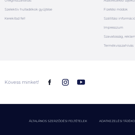
Üvegvisszaváltás
Adatkezelési tájéko
Szelektív hulladékok gyűjtése
Fizetési módok
Kerekítsd fel!
Szállítási informáci
Impresszum
Szavatosság, rekla
Termékvisszahívás
Kövess minket!
ÁLTALÁNOS SZERZŐDÉSI FELTÉTELEK
ADATKEZELÉSI TÁJÉK