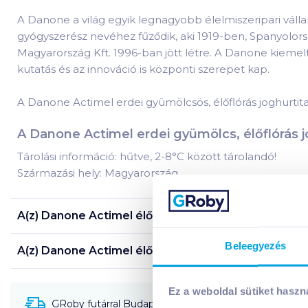
A Danone a világ egyik legnagyobb élelmiszeripari váll
gyógyszerész nevéhez fűződik, aki 1919-ben, Spanyolors
Magyarország Kft. 1996-ban jött létre. A Danone kiemel
kutatás és az innováció is központi szerepet kap.
A Danone Actimel erdei gyümölcsös, élőflórás joghurtital
A Danone Actimel erdei gyümölcs, élőflórás jo
Tárolási információ: hűtve, 2-8°C között tárolandó!
Származási hely: Magyarország
A(z)
Danone Actimel élőflórás joghurtital 4x100 g 
Beleegyezés
A(z)
Danone Actimel élőflórás joghurtital 4x100 g 
Ez a weboldal sütiket haszn
GRoby futárral Budapestre és környékére szállítható