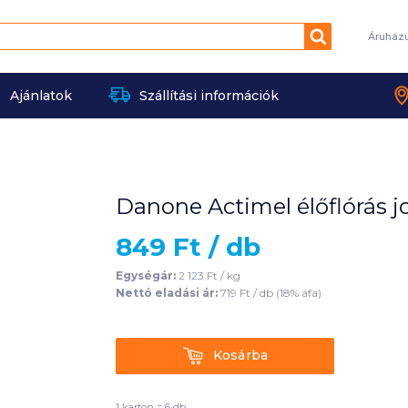
Keresés
Áruház
Ajánlatok
Szállítási információk
Danone Actimel élőflórás j
849
Ft /
db
Egységár:
2 123
Ft /
kg
Nettó eladási ár:
719
Ft /
db
(
18
% áfa)
Kosárba
Kosárba
1 karton = 6 db