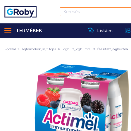
TERMÉKEK
Listáim
Főoldal
Tejtermékek, sajt, tojás
Joghurt, joghurtital
Ízesített joghurtok