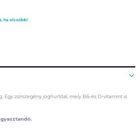
s, ha olcsóbb!
 Egy zsírszegény joghurtital, mely B6-és D-vitamint is
ogyasztandó.