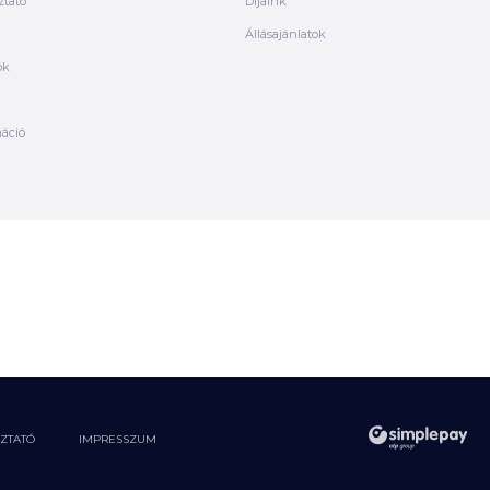
ztató
Díjaink
Állásajánlatok
ók
máció
OZTATÓ
IMPRESSZUM