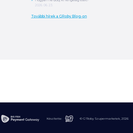
2026. 06. 23.
További hírek a GRoby Blog-on
0
Ft
ÖSSZESEN
A végösszeg a szállítás költségét, illetve
MPL szállítás esetén a csomagolási
költséget nem tartalmazza.
További
információ
Készítette:
© G'Roby Szupermarketek,
2026
MEGRENDELÉS