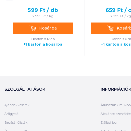
599
Ft /
db
659
Ft /
2 995
Ft /
kg
3 295
Ft /
k
Kosárba
Kosárba
Kosárba
Kosár
1 karton = 12 db
1 karton = 6 d
+1 karton a kosárba
+1 karton a ko
SZOLGÁLTATÁSOK
INFORMÁCIÓ
Ajándékkosarak
Áruházunk működ
Árfigyelő
Általános szerződési
Bevásárlólisták
Elállási jog