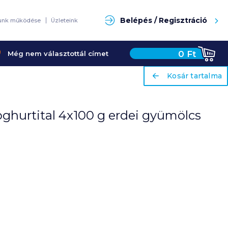
Keresés
Belépés / Regisztráció
unk működése
Üzleteink
0
Ft
Még nem választottál címet
ariaLabel
ariaLabel
Kosár tartalma
Kosár tartalma
oghurtital 4x100 g erdei gyümölcs