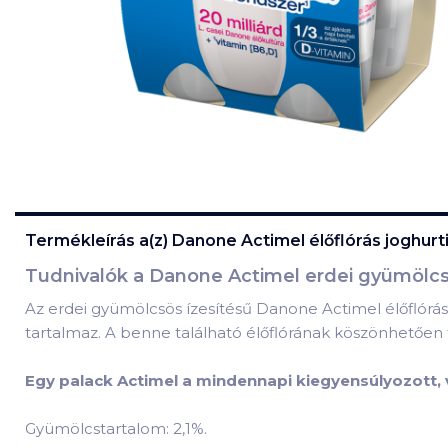
Termékleírás a(z)
Danone Actimel élőflórás joghurt
Tudnivalók a Danone Actimel erdei gyümölcsös,
Az erdei gyümölcsös ízesítésű Danone Actimel élőflórás 
tartalmaz. A benne található élőflórának köszönhetően
Egy palack Actimel a mindennapi kiegyensúlyozott,
Gyümölcstartalom: 2,1%.