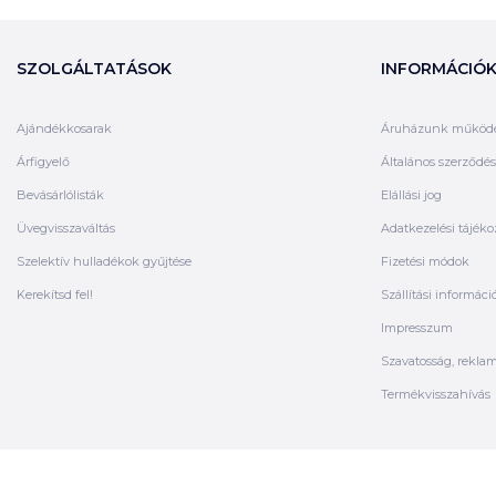
SZOLGÁLTATÁSOK
INFORMÁCIÓ
Ajándékkosarak
Áruházunk működ
Árfigyelő
Általános szerződési
Bevásárlólisták
Elállási jog
Üvegvisszaváltás
Adatkezelési tájéko
Szelektív hulladékok gyűjtése
Fizetési módok
Kerekítsd fel!
Szállítási informáci
Impresszum
Szavatosság, rekla
Termékvisszahívás