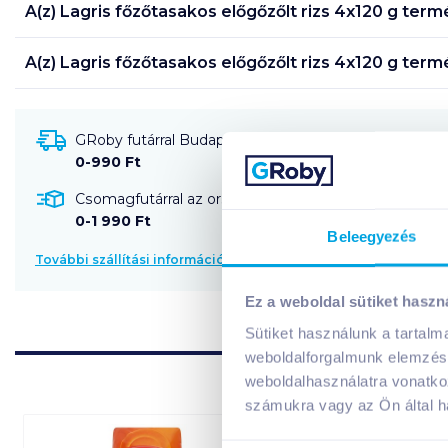
A(z)
Lagris főzőtasakos előgőzőlt rizs 4x120 g
termé
A(z)
Lagris főzőtasakos előgőzőlt rizs 4x120 g
termé
GRoby futárral Budapestre és környékére szállítható
0-990 Ft
Csomagfutárral az ország egész területére szállítható
0-1 990 Ft
Beleegyezés
További szállítási információk
Ez a weboldal sütiket haszn
Sütiket használunk a tartal
weboldalforgalmunk elemzésé
weboldalhasználatra vonatko
számukra vagy az Ön által ha