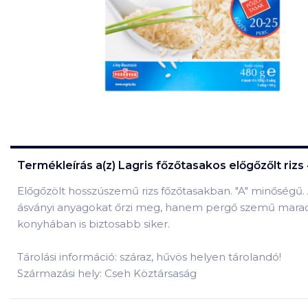
Termékleírás a(z)
Lagris főzőtasakos előgőzőlt rizs
Előgőzölt hosszúszemű rizs főzőtasakban. "A" minőségű.
ásványi anyagokat őrzi meg, hanem pergő szemű marad,
konyhában is biztosabb siker.
Tárolási információ: száraz, hűvös helyen tárolandó!
Származási hely: Cseh Köztársaság