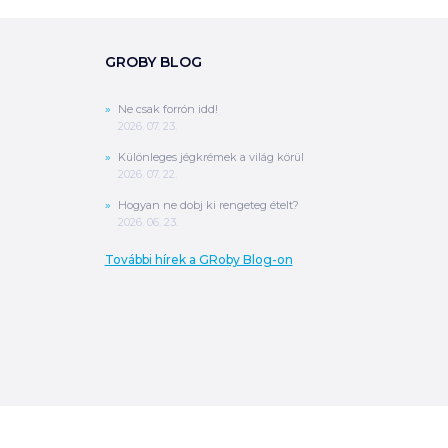
GROBY BLOG
Ne csak forrón idd!
2026. 07. 23.
Különleges jégkrémek a világ körül
2026. 07. 22.
Hogyan ne dobj ki rengeteg ételt?
2026. 06. 23.
További hírek a GRoby Blog-on