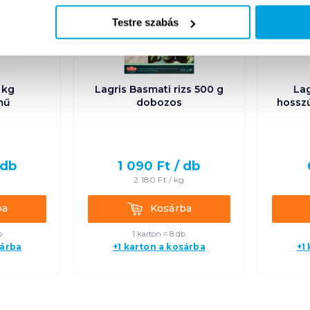
Testre szabás
 kg
Lagris Basmati rizs 500 g
Lag
mű
dobozos
hosszú
db
1 090
Ft /
db
g
2 180
Ft /
kg
Kosárba
ba
Kosárba
b
1 karton = 8 db
sárba
+1 karton a kosárba
+1