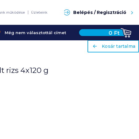
Keresés
Belépés / Regisztráció
unk működése
Üzleteink
0
Ft
Még nem választottál címet
ariaLabel
ariaLabel
Kosár tartalma
Kosár tartalma
t rizs 4x120 g