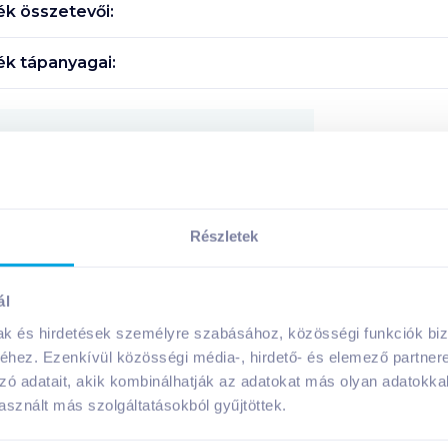
k összetevői:
k tápanyagai:
Megosztás
!
Részletek
ál
A márka további termékei
mak és hirdetések személyre szabásához, közösségi funkciók biz
hez. Ezenkívül közösségi média-, hirdető- és elemező partner
zó adatait, akik kombinálhatják az adatokat más olyan adatokka
sznált más szolgáltatásokból gyűjtöttek.