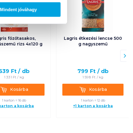
Mindent jóváhagy
ris főzőtasakos,
Lagris étkezési lencse 500
szemű rizs 4x120 g
g nagyszemű
639
Ft /
db
799
Ft /
db
1 331
Ft /
kg
1 598
Ft /
kg
Kosárba
Kosárba
Kosárba
Kosárba
1 karton = 16 db
1 karton = 12 db
 karton a kosárba
+1 karton a kosárba