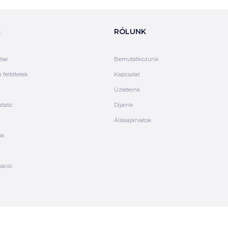
K
RÓLUNK
ése
Bemutatkozunk
 feltételek
Kapcsolat
Üzleteink
ztató
Díjaink
Állásajánlatok
ók
máció