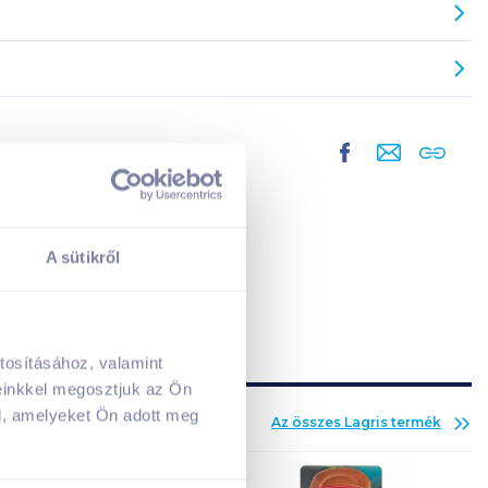
A sütikről
tosításához, valamint
A kosarad jelenleg üres.
einkkel megosztjuk az Ön
Adj hozzá termékeket!
l, amelyeket Ön adott meg
Az összes
Lagris
termék