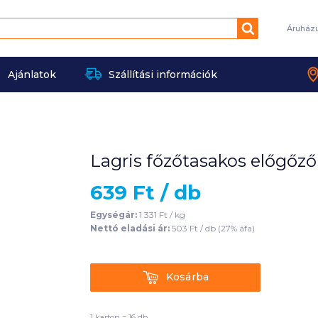
Keresés
Áruház
Ajánlatok
Szállítási információk
Lagris főzőtasakos előgőzől
639
Ft /
db
Egységár:
1 331
Ft /
kg
Nettó eladási ár:
503
Ft /
db
(
27
% áfa)
Kosárba
Kosárba
1 karton = 16 db