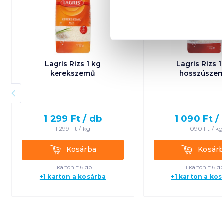
Lagris Rizs 1 kg
Lagris Rizs 1
kerekszemű
hosszúsze
1 299
Ft /
db
1 090
Ft /
1 299
Ft /
kg
1 090
Ft /
k
Kosárba
Kosárba
Kosárba
Kosár
1 karton = 6 db
1 karton = 6 d
+1 karton a kosárba
+1 karton a ko