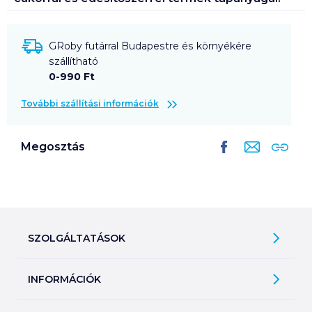
GRoby futárral Budapestre és környékére
szállítható
0-990 Ft
További szállítási információk
Megosztás
SZOLGÁLTATÁSOK
Ajándékkosarak
INFORMÁCIÓK
Árfigyelő
Áruházunk működése
Bevásárlólisták