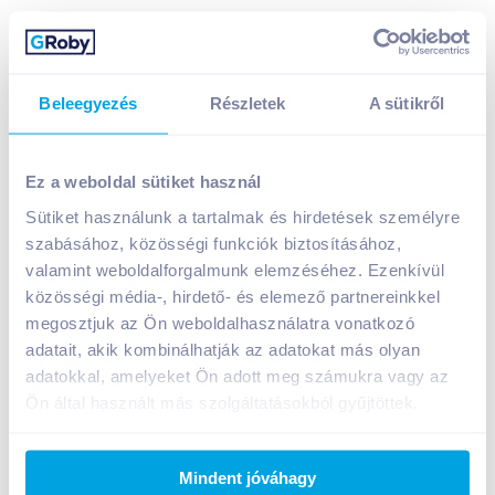
Beleegyezés
Részletek
A sütikről
Ez a weboldal sütiket használ
Sütiket használunk a tartalmak és hirdetések személyre
House Salad kaszinótojás 2 db 200 g cukorral és
szabásához, közösségi funkciók biztosításához,
édesítőszerrel
valamint weboldalforgalmunk elemzéséhez. Ezenkívül
569
Ft /
db
közösségi média-, hirdető- és elemező partnereinkkel
megosztjuk az Ön weboldalhasználatra vonatkozó
Egységár:
2 845
Ft /
kg
Nettó eladási ár:
448
Ft /
db
(
27
% áfa)
adatait, akik kombinálhatják az adatokat más olyan
adatokkal, amelyeket Ön adott meg számukra vagy az
Ön által használt más szolgáltatásokból gyűjtöttek.
Kosárba
Kosárba
Mindent jóváhagy