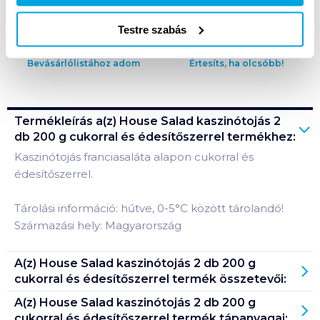
A termék megszűnt
Testre szabás
Bevásárlólistához adom
Értesíts, ha olcsóbb!
Termékleírás a(z)
House Salad kaszinótojás 2
db 200 g cukorral és édesítőszerrel
termékhez:
Kaszinótojás franciasaláta alapon cukorral és
édesítőszerrel.
Tárolási információ: hűtve, 0-5°C között tárolandó!
Származási hely: Magyarország
A(z)
House Salad kaszinótojás 2 db 200 g
cukorral és édesítőszerrel
termék összetevői:
A(z)
House Salad kaszinótojás 2 db 200 g
cukorral és édesítőszerrel
termék tápanyagai: