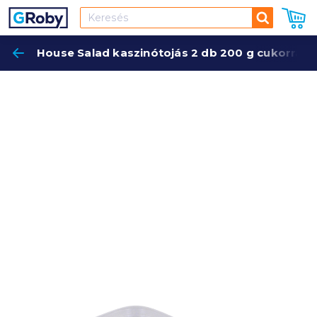
Keresés
House Salad kaszinótojás 2 db 200 g cukorral é
Keres