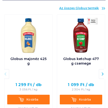
Az összes
Globus
termék
Globus majonéz 425
Globus ketchup 477
g
g csemege
1 299
Ft /
db
1 099
Ft /
db
3 056
Ft /
kg
2 304
Ft /
kg
Kosárba
Kosárba
Kosárba
Kosárba