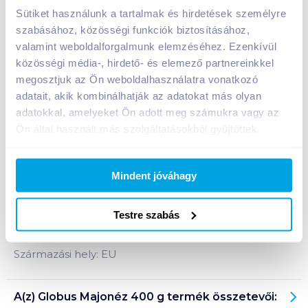
A termék jelenleg nem elérhető
Sütiket használunk a tartalmak és hirdetések személyre
szabásához, közösségi funkciók biztosításához,
valamint weboldalforgalmunk elemzéséhez. Ezenkívül
közösségi média-, hirdető- és elemező partnereinkkel
Bevásárlólistához adom
Értesíts, ha olcsóbb!
megosztjuk az Ön weboldalhasználatra vonatkozó
adatait, akik kombinálhatják az adatokat más olyan
adatokkal, amelyeket Ön adott meg számukra vagy az
Termékleírás a(z)
Globus Majonéz 400
Ön által használt más szolgáltatásokból gyűjtöttek.
g
termékhez:
A legegyszerűbb hozzávalókból is változatos,
könnyen elkészíthető ételeket varázsolhat Globus
Mindent jóváhagy
majonézzel. Cseppmentes kupakkal.
Testre szabás
Tárolási információ: száraz, hűvös helyen, felbontás
után hűtőben tárolandó!
Származási hely: EU
A(z)
Globus Majonéz 400 g
termék összetevői: