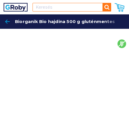
Keresés
Biorganik Bio hajdina 500 g gluténmentes
Keres
glut