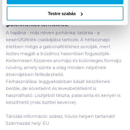
Testre szabás
Termékleírás a(z)
Biorganik Bio hajdina 500 g
gluténmentes
termékhez:
A hajdina - más néven pohánka, tatárka - a
keserűfűfélék családjába tartozik. A hétköznapi
életben mégis a gabonafélékhez sorolják, mert
lisztes magját a búzához hasonlóan fogyasztják.
Kellemesen fűszeres aromájú és különleges formájú
növény, amely szinte a világ minden népének
étrendjében felfedezhető.
Felhasználása: leggyakrabban kását készítenek
belőle, de köretként és levesbetétként is
használható. Lisztjéből tészta, palacsinta és kenyér is
készíthető (más liszttel keverve).
Tárolási információ: száraz, hűvös helyen tartandó!
Származási hely: EU