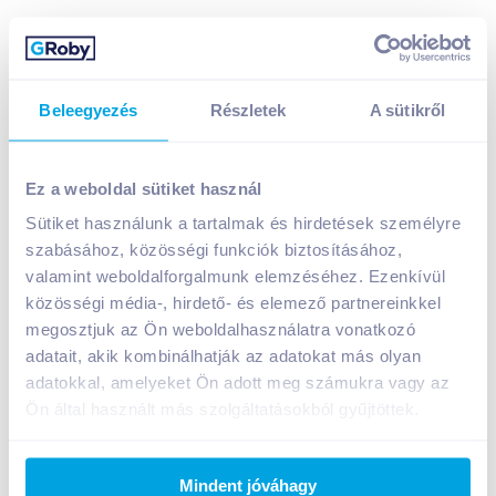
Beleegyezés
Részletek
A sütikről
Biorganik Bio hajdina 500 g gluténmentes
999
Ft /
db
Ez a weboldal sütiket használ
Egységár:
1 998
Ft /
kg
Sütiket használunk a tartalmak és hirdetések személyre
Nettó eladási ár:
787
Ft /
db
(
27
% áfa)
szabásához, közösségi funkciók biztosításához,
valamint weboldalforgalmunk elemzéséhez. Ezenkívül
Kosárba
közösségi média-, hirdető- és elemező partnereinkkel
Kosárba
megosztjuk az Ön weboldalhasználatra vonatkozó
adatait, akik kombinálhatják az adatokat más olyan
1 karton = 25 db
adatokkal, amelyeket Ön adott meg számukra vagy az
+1 karton a kosárba
Ön által használt más szolgáltatásokból gyűjtöttek.
Bevásárlólistához adom
Értesíts, ha olcsóbb!
Mindent jóváhagy