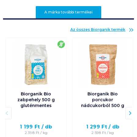
A márka további termékei
Az összes
Biorganik
termék
gluténmentes
Biorganik Bio
Biorganik Bio
zabpehely 500 g
porcukor
gluténmentes
nádcukorból 500 g
1 199
Ft /
db
1 299
Ft /
db
2 398
Ft /
kg
2 598
Ft /
kg