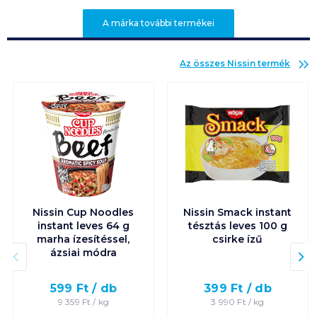
A márka további termékei
Az összes
Nissin
termék
Nissin Cup Noodles
Nissin Smack instant
instant leves 64 g
tésztás leves 100 g
marha ízesítéssel,
csirke ízű
ázsiai módra
599
Ft /
db
399
Ft /
db
9 359
Ft /
kg
3 990
Ft /
kg