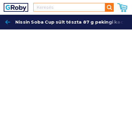
Keresés
Nissin Soba Cup sült tészta 87 g pekingi kacsa 
Keres