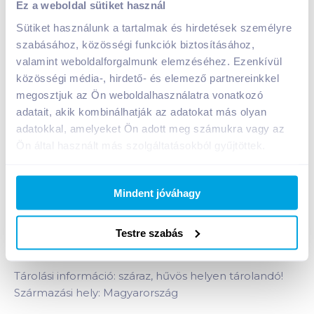
Ez a weboldal sütiket használ
Sütiket használunk a tartalmak és hirdetések személyre
szabásához, közösségi funkciók biztosításához,
Nissin Soba Cup sült tészta 87 g pekingi kacsa
valamint weboldalforgalmunk elemzéséhez. Ezenkívül
szósszal
közösségi média-, hirdető- és elemező partnereinkkel
megosztjuk az Ön weboldalhasználatra vonatkozó
A termék jelenleg nem elérhető
adatait, akik kombinálhatják az adatokat más olyan
adatokkal, amelyeket Ön adott meg számukra vagy az
Ön által használt más szolgáltatásokból gyűjtöttek.
Bevásárlólistához adom
Értesíts, ha olcsóbb!
Mindent jóváhagy
Termékleírás a(z)
Nissin Soba Cup sült tészta
87 g pekingi kacsa szósszal
termékhez:
Testre szabás
Instant tészta búzalisztből pekingi kacsa szósszal.
Tárolási információ: száraz, hűvös helyen tárolandó!
Származási hely: Magyarország