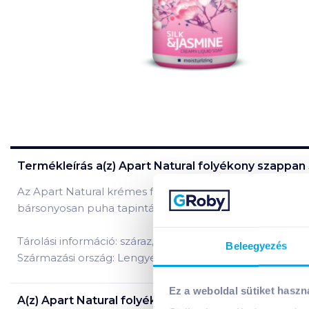
Termékleírás a(z)
Apart Natural folyékony szappan
Az Apart Natural krémes folyékony szappan hatékonyan h
bársonyosan puha tapintású lesz. Kellemes illata fokozza
Tárolási információ: száraz, hűvös helyen tárolandó!
Beleegyezés
Származási ország: Lengyelország
Ez a weboldal sütiket haszn
A(z)
Apart Natural folyékony szappan 500 ml selye