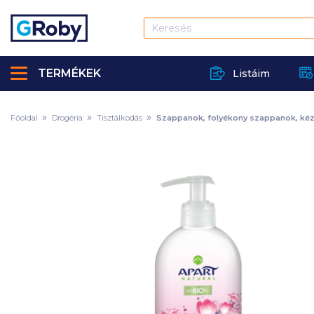
TERMÉKEK
Listáim
Főoldal
Drogéria
Tisztálkodás
Szappanok, folyékony szappanok, kézf