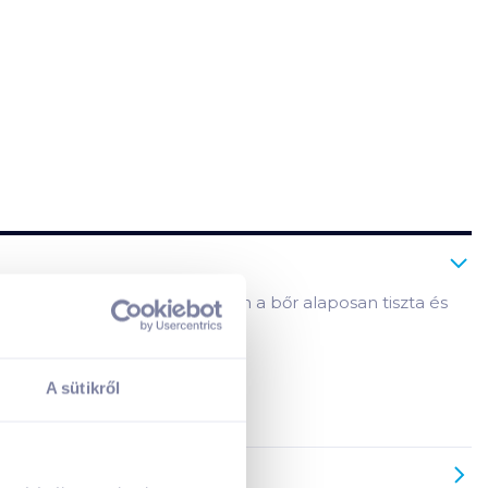
tó a kezeken, használata után a bőr alaposan tiszta és
A sütikről