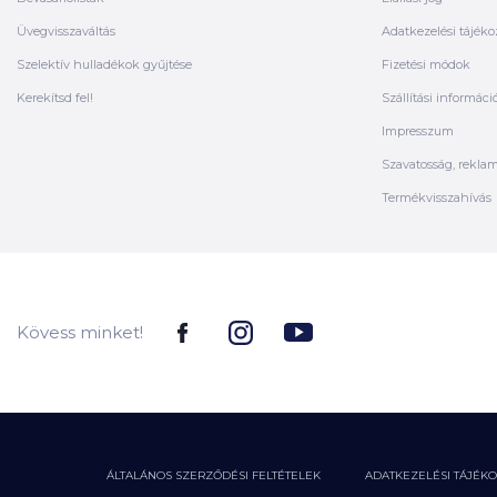
Üvegvisszaváltás
Adatkezelési tájéko
Szelektív hulladékok gyűjtése
Fizetési módok
Kerekítsd fel!
Szállítási informáci
Impresszum
Szavatosság, rekla
Termékvisszahívás
Kövess minket!
ÁLTALÁNOS SZERZŐDÉSI FELTÉTELEK
ADATKEZELÉSI TÁJÉK