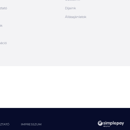
ztató
Díjaink
Állásajánlatok
ók
máció
OZTATÓ
IMPRESSZUM