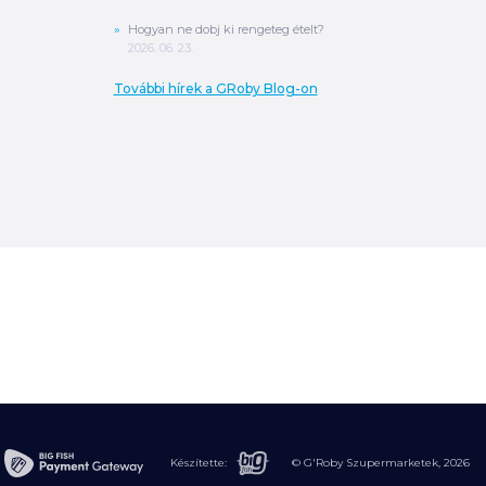
Hogyan ne dobj ki rengeteg ételt?
2026. 06. 23.
További hírek a GRoby Blog-on
0
Ft
ÖSSZESEN
A végösszeg a szállítás költségét, illetve
MPL szállítás esetén a csomagolási
költséget nem tartalmazza.
További
információ
MEGRENDELÉS
Készítette:
© G'Roby Szupermarketek,
2026