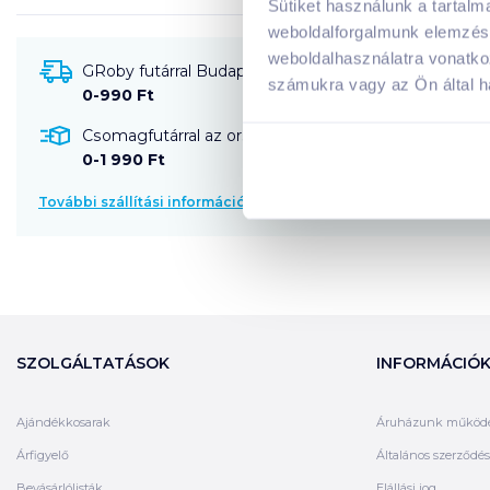
Sütiket használunk a tartal
weboldalforgalmunk elemzésé
weboldalhasználatra vonatko
GRoby futárral Budapestre és környékére szállítható
számukra vagy az Ön által ha
0-990 Ft
Csomagfutárral az ország egész területére szállítható
0-1 990 Ft
További szállítási információk
SZOLGÁLTATÁSOK
INFORMÁCIÓ
Ajándékkosarak
Áruházunk működ
Árfigyelő
Általános szerződési
Bevásárlólisták
Elállási jog