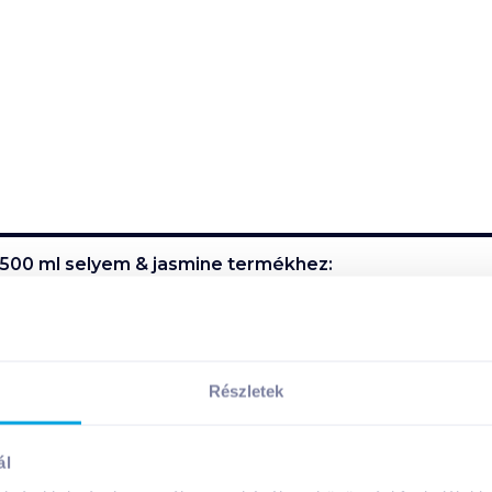
 500 ml selyem & jasmine
termékhez:
idratálja és ápolja a bőrt. Finom habja könnyen eloszlatha
 a hosszantartó frissesség érzését.
Részletek
ál
m & jasmine
termék összetevői: