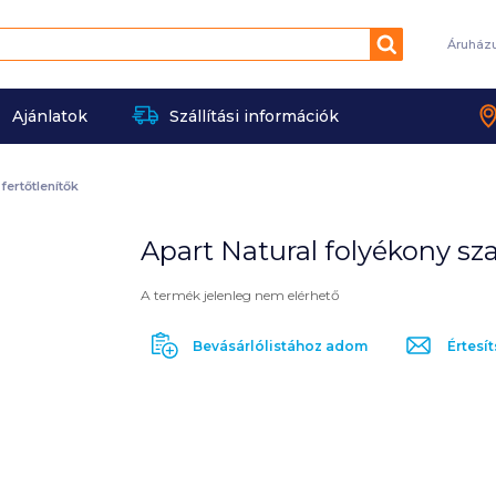
Keresés
Áruház
Ajánlatok
Szállítási információk
ertőtlenítők
Apart Natural folyékony s
A termék jelenleg nem elérhető
Bevásárlólistához adom
Értesít