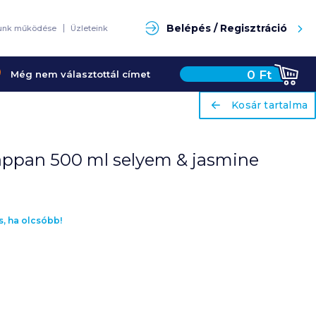
Keresés
Belépés / Regisztráció
unk működése
Üzleteink
0
Ft
Még nem választottál címet
ariaLabel
ariaLabel
Kosár tartalma
Kosár tartalma
zappan 500 ml selyem & jasmine
s, ha olcsóbb!