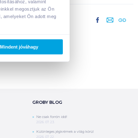
tosításához, valamint
A kosarad jelenleg üres.
einkkel megosztjuk az Ön
Adj hozzá termékeket!
l, amelyeket Ön adott meg
Mindent jóváhagy
GROBY BLOG
Ne csak forrón idd!
2026. 07. 23.
Különleges jégkrémek a világ körül
2026. 07. 22.