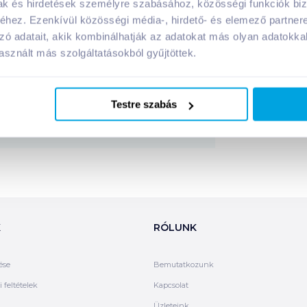
mak és hirdetések személyre szabásához, közösségi funkciók biz
hez. Ezenkívül közösségi média-, hirdető- és elemező partner
zó adatait, akik kombinálhatják az adatokat más olyan adatokka
Megosztás
sznált más szolgáltatásokból gyűjtöttek.
!
Testre szabás
K
RÓLUNK
ése
Bemutatkozunk
 feltételek
Kapcsolat
Üzleteink