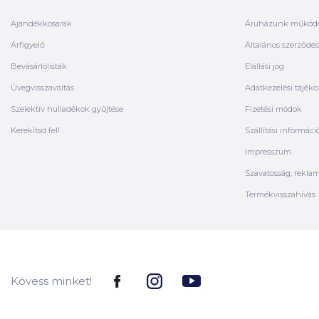
Ajándékkosarak
Áruházunk működ
Árfigyelő
Általános szerződési
Bevásárlólisták
Elállási jog
Üvegvisszaváltás
Adatkezelési tájéko
Szelektív hulladékok gyűjtése
Fizetési módok
Kerekítsd fel!
Szállítási informáci
Impresszum
Szavatosság, rekla
Termékvisszahívás
Kövess minket!