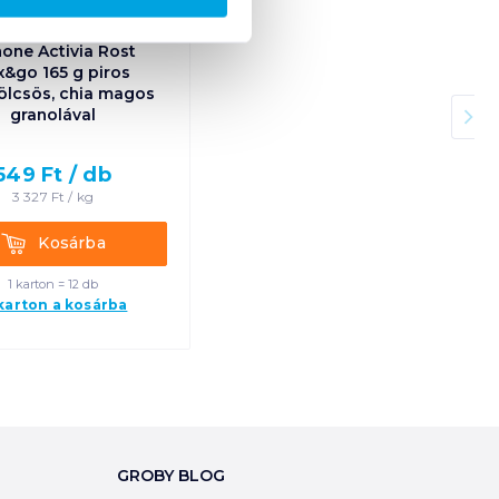
one Activia Rost
x&go 165 g piros
lcsös, chia magos
granolával
549
Ft /
db
3 327
Ft /
kg
Kosárba
Kosárba
1 karton = 12 db
 karton a kosárba
GROBY BLOG