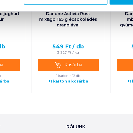
le joghurt
Danone Activia Rost
Dan
úr
mix&go 165 g écsokoládés
mi
granolával
gyümö
db
549
Ft /
db
g
3 327
Ft /
kg
Kosárba
ba
Kosárba
b
1 karton = 12 db
sárba
+1 karton a kosárba
+1
K
RÓLUNK