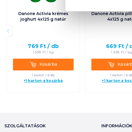
Danone Activia krémes
Danone Activia pil
joghurt 4x125 g natúr
4x125 g nat
769
Ft /
db
669
Ft /
1 538
Ft /
kg
1 338
Ft /
k
Kosárba
Kosárba
Kosárba
Kosár
1 karton = 6 db
1 karton = 6 d
+1 karton a kosárba
+1 karton a ko
SZOLGÁLTATÁSOK
INFORMÁCIÓ