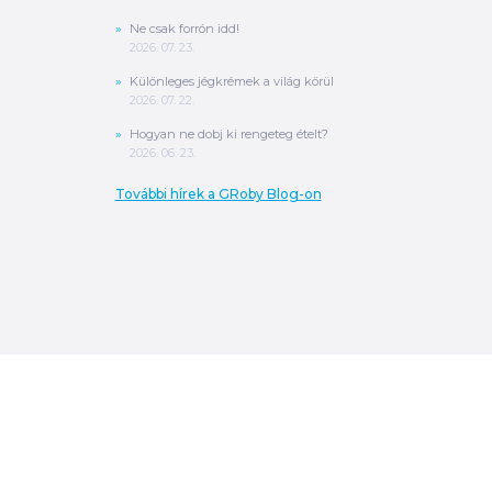
Ne csak forrón idd!
2026. 07. 23.
Különleges jégkrémek a világ körül
2026. 07. 22.
Hogyan ne dobj ki rengeteg ételt?
2026. 06. 23.
További hírek a GRoby Blog-on
0
Ft
ÖSSZESEN
A végösszeg a szállítás költségét, illetve