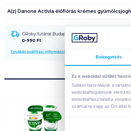
A(z)
Danone Activia élőflórás krémes gyümölcsjogh
GRoby futárral Budapestre és környékére szállítható
0-990 Ft
További szállítási információk
Beleegyezés
Ez a weboldal sütiket haszn
Sütiket használunk a tartal
weboldalforgalmunk elemzésé
weboldalhasználatra vonatko
számukra vagy az Ön által ha