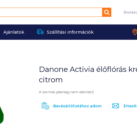
Keresés
Áruház
Ajánlatok
Szállítási információk
Danone Activia élőflórás 
citrom
A termék jelenleg nem elérhető
Bevásárlólistához adom
Értesít