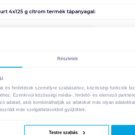
urt 4x125 g citrom
termék tápanyagai:
Megosztás
Részletek
A márka további termékei
ál
mak és hirdetések személyre szabásához, közösségi funkciók biz
hez. Ezenkívül közösségi média-, hirdető- és elemező partner
zó adatait, akik kombinálhatják az adatokat más olyan adatokka
sznált más szolgáltatásokból gyűjtöttek.
Testre szabás