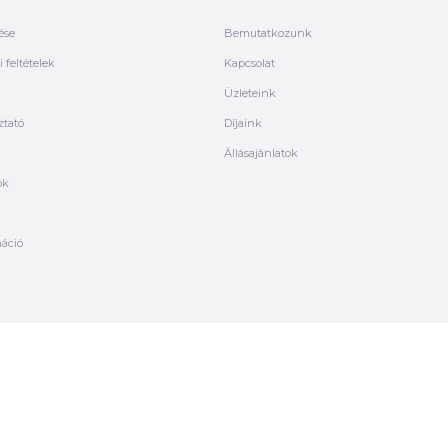
ése
Bemutatkozunk
 feltételek
Kapcsolat
Üzleteink
ztató
Díjaink
Állásajánlatok
ók
máció