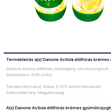
Termékleírás a(z)
Danone Activia élőflórás krémes
Danone Activia, élőflórás, zsírszegény, citromos joghurt.
Zsírtartalom: 3,0% (m/m)
Tárolási információ: hűtve, 2-10°C között tárolandó!
Származási hely: Magyarország
A(z)
Danone Activia élőflórás krémes gyümölcsjogh