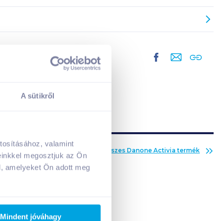
A sütikről
tosításához, valamint
Az összes
Danone Activia
termék
A kosarad jelenleg üres.
einkkel megosztjuk az Ön
Adj hozzá termékeket!
l, amelyeket Ön adott meg
Mindent jóváhagy