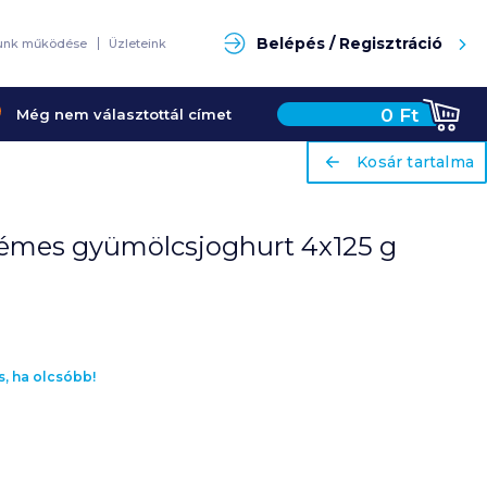
Keresés
Belépés / Regisztráció
unk működése
Üzleteink
0
Ft
Még nem választottál címet
ariaLabel
ariaLabel
Kosár tartalma
Kosár tartalma
krémes gyümölcsjoghurt 4x125 g
s, ha olcsóbb!