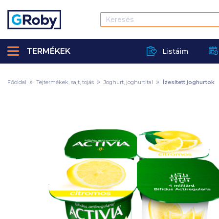
TERMÉKEK
Listáim
Főoldal
Tejtermékek, sajt, tojás
Joghurt, joghurtital
Ízesített joghurtok