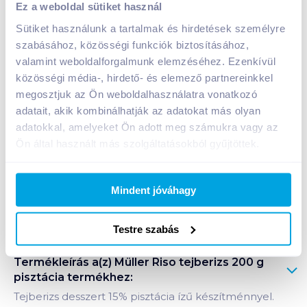
Ez a weboldal sütiket használ
399
Ft /
db
Sütiket használunk a tartalmak és hirdetések személyre
Egységár:
1 995
Ft /
kg
szabásához, közösségi funkciók biztosításához,
Nettó eladási ár:
338
Ft /
db
(
18
% áfa)
valamint weboldalforgalmunk elemzéséhez. Ezenkívül
közösségi média-, hirdető- és elemező partnereinkkel
megosztjuk az Ön weboldalhasználatra vonatkozó
Kosárba
Kosárba
adatait, akik kombinálhatják az adatokat más olyan
adatokkal, amelyeket Ön adott meg számukra vagy az
1 karton = 12 db
Ön által használt más szolgáltatásokból gyűjtöttek.
+1 karton a kosárba
Mindent jóváhagy
Bevásárlólistához adom
Értesíts, ha olcsóbb!
Testre szabás
Termékleírás a(z)
Müller Riso tejberizs 200 g
pisztácia
termékhez:
Tejberizs desszert 15% pisztácia ízű készítménnyel.