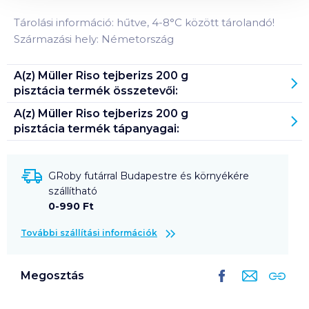
Tárolási információ: hűtve, 4-8°C között tárolandó!
Származási hely: Németország
A(z)
Müller Riso tejberizs 200 g
pisztácia
termék összetevői:
A(z)
Müller Riso tejberizs 200 g
pisztácia
termék tápanyagai:
GRoby futárral Budapestre és környékére
szállítható
0-990 Ft
További szállítási információk
Megosztás