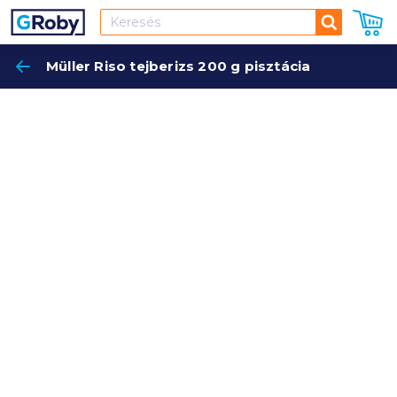
Keresés
Müller Riso tejberizs 200 g pisztácia
Keres