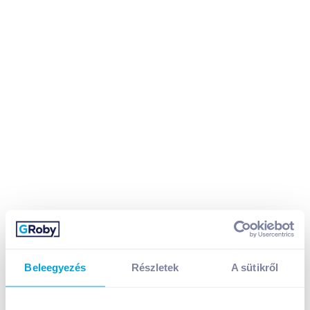
Beleegyezés
Részletek
A sütikről
Müller Riso tejberizs 200 g pisztácia