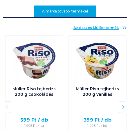
A márka további termékei
Az összes
Müller
termék
Müller Riso tejberizs
Müller Riso tejberizs
200 g csokoládés
200 g vaníliás
399
Ft /
db
399
Ft /
db
1 995
Ft /
kg
1 995
Ft /
kg