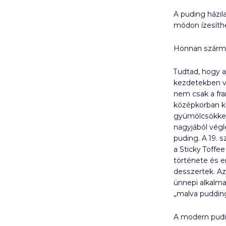
A puding házila
módon ízesíthe
Honnan szárma
Tudtad, hogy a 
kezdetekben vé
nem csak a fra
középkorban ke
gyümölcsökkel 
nagyjából végle
puding. A 19. 
a Sticky Toffe
története és e
desszertek. Az
ünnepi alkalma
„malva pudding
A modern pud