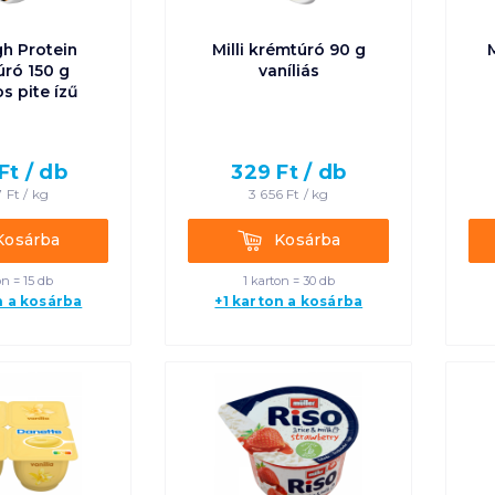
igh Protein
Milli krémtúró 90 g
M
ró 150 g
vaníliás
s pite ízű
Ft /
db
329
Ft /
db
7
Ft /
kg
3 656
Ft /
kg
rba
Kosárba
Kosárba
Kosárba
on = 15 db
1 karton = 30 db
n a kosárba
+1 karton a kosárba