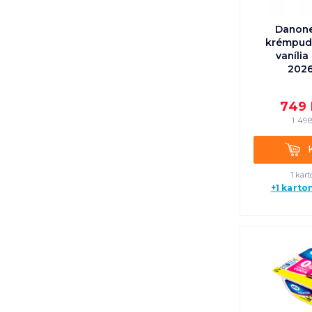
Danone
krémpudi
vanília
2026
749
1 49
Kosá
1 kart
+1 karto