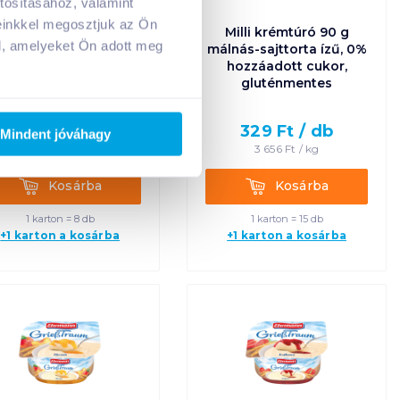
tosításához, valamint
A kosarad jelenleg üres.
einkkel megosztjuk az Ön
rmann Grand Dessert
Milli krémtúró 90 g
Adj hozzá termékeket!
l, amelyeket Ön adott meg
190 g pisztácia
málnás-sajttorta ízű, 0%
hozzáadott cukor,
gluténmentes
369
Ft /
db
329
Ft /
db
Mindent jóváhagy
1 942
Ft /
kg
3 656
Ft /
kg
Kosárba
Kosárba
Kosárba
Kosárba
1 karton = 8 db
1 karton = 15 db
+1 karton a kosárba
+1 karton a kosárba