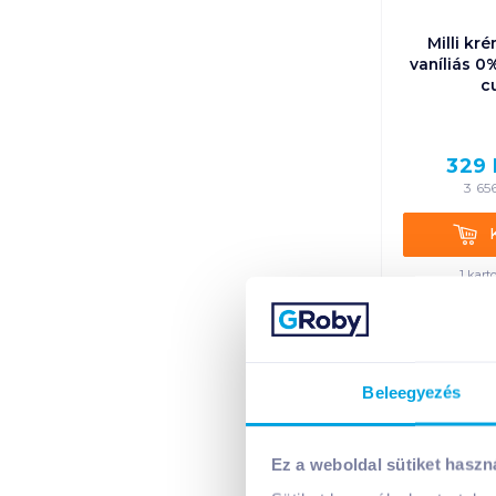
Milli kr
vaníliás 0
c
329
3 65
Kosá
1 kart
+1 karto
Beleegyezés
Ez a weboldal sütiket haszn