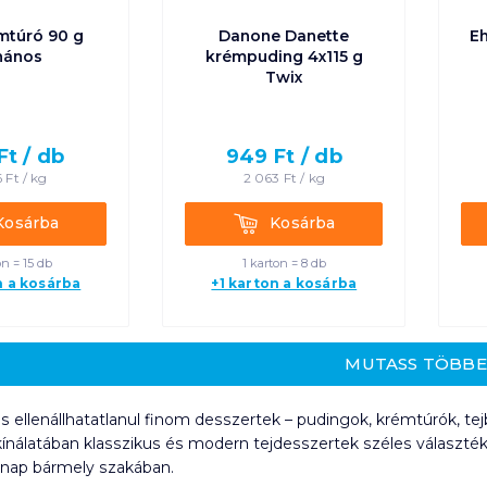
émtúró 90 g
Danone Danette
E
nános
krémpuding 4x115 g
Twix
Ft /
db
949
Ft /
db
6
Ft /
kg
2 063
Ft /
kg
rba
Kosárba
Kosárba
Kosárba
on = 15 db
1 karton = 8 db
n a kosárba
+1 karton a kosárba
MUTASS TÖBB
s ellenállhatatlanul finom desszertek – pudingok, krémtúrók, t
ínálatában klasszikus és modern tejdesszertek széles választéka
 nap bármely szakában.