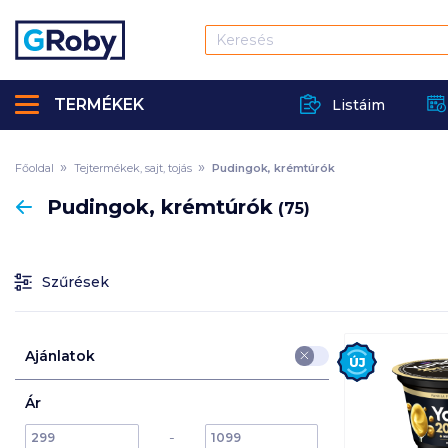
TERMÉKEK
Listáim
Főoldal
Tejtermékek, sajt, tojás
Pudingok, krémtúrók
Vissza
Pudingok, krémtúrók
(75)
Szűrések
Új
Ajánlatok
Ár
min
max
max
-