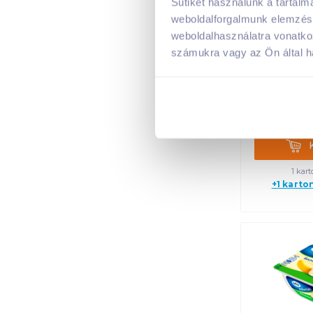
Sütiket használunk a tartal
weboldalforgalmunk elemzésé
Müller 
weboldalhasználatra vonatko
pudin
vaníli
számukra vagy az Ön által ha
899
1 99
Kosá
1 kart
+1 karto