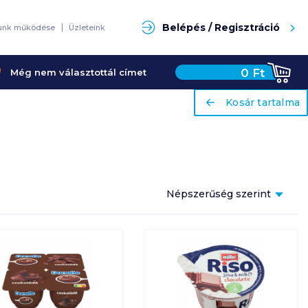
Keresés
Belépés / Regisztráció
unk működése
Üzleteink
0
Ft
Még nem választottál címet
ariaLabel
ariaLabel
Kosár tartalma
Kosár tartalma
Népszerűség szerint
Népszerűség szerint
Ár szerint növekvő
Ár szerint csökkenő