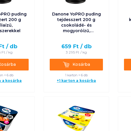
oPRO puding
Danone YoPRO puding
zert 200 g
tejdesszert 200 g
liaízű,
csokoládé- és
szerekkel
mogyoróízű,
édesítőszerekkel
Ft /
db
659
Ft /
db
5
Ft /
kg
3 295
Ft /
kg
rba
Kosárba
Kosárba
Kosárba
on = 6 db
1 karton = 6 db
n a kosárba
+1 karton a kosárba