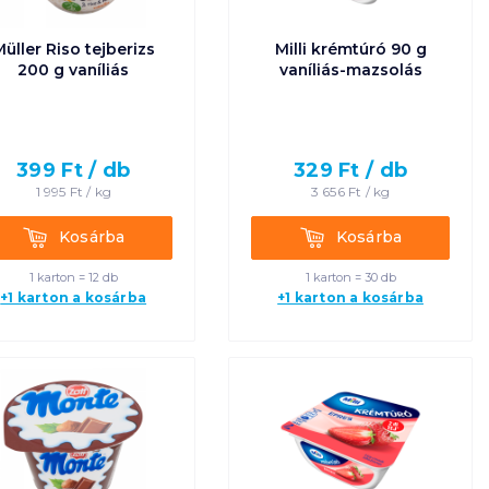
üller Riso tejberizs
Milli krémtúró 90 g
200 g vaníliás
vaníliás-mazsolás
399
Ft /
db
329
Ft /
db
1 995
Ft /
kg
3 656
Ft /
kg
Kosárba
Kosárba
Kosárba
Kosárba
1 karton = 12 db
1 karton = 30 db
+1 karton a kosárba
+1 karton a kosárba