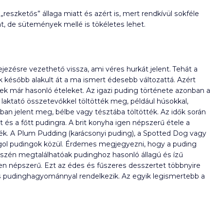
„reszketős” állaga miatt és azért is, mert rendkívül sokféle
t, de sütemények mellé is tökéletes lehet.
ejezésre vezethető vissza, ami véres hurkát jelent. Tehát a
 később alakult át a ma ismert édesebb változattá. Azért
tek már hasonló ételeket. Az igazi puding története azonban a
laktató összetevőkkel töltötték meg, például húsokkal,
an jelent meg, bélbe vagy tésztába töltötték. Az idők során
t és a főtt pudingra. A brit konyha igen népszerű étele a
ték. A Plum Pudding (karácsonyi puding), a Spotted Dog vagy
ngol pudingok közül. Érdemes megjegyezni, hogy a puding
észén megtalálhatóak pudinghoz hasonló állagú és ízű
en népszerű. Ezt az édes és fűszeres desszertet többnyire
ntős pudinghagyománnyal rendelkezik. Az egyik legismertebb a