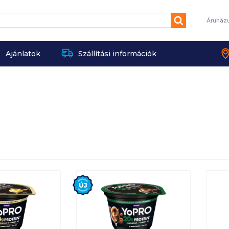
Keresés
Áruház
Ajánlatok
Szállítási információk
Új