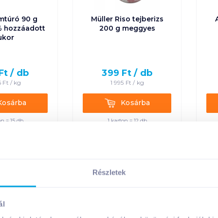
émtúró 90 g
Müller Riso tejberizs
% hozzáadott
200 g meggyes
ukor
Ft /
db
399
Ft /
db
6
Ft /
kg
1 995
Ft /
kg
rba
Kosárba
Kosárba
Kosárba
on = 15 db
1 karton = 12 db
n a kosárba
+1 karton a kosárba
laktózment
Részletek
ál