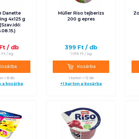
 Danette
Müller Riso tejberizs
Zo
ng 4x125 g
200 g epres
 (Szav.idő:
.08.15.)
Ft /
db
399
Ft /
db
8
Ft /
kg
1 995
Ft /
kg
rba
Kosárba
Kosárba
Kosárba
on = 8 db
1 karton = 12 db
n a kosárba
+1 karton a kosárba