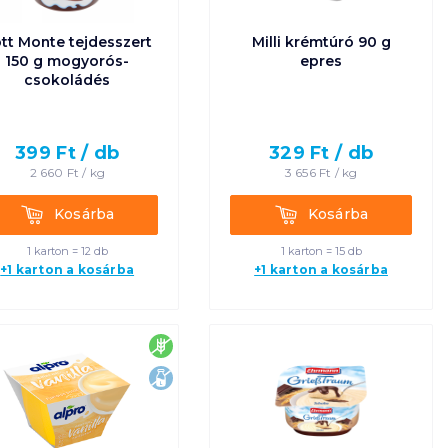
tt Monte tejdesszert
Milli krémtúró 90 g
150 g mogyorós-
epres
csokoládés
399
Ft /
db
329
Ft /
db
2 660
Ft /
kg
3 656
Ft /
kg
Kosárba
Kosárba
Kosárba
Kosárba
1 karton = 12 db
1 karton = 15 db
+1 karton a kosárba
+1 karton a kosárba
gluténmentes
laktózmentes