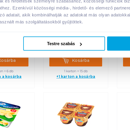
mak és hirdetések személyre szabásához, közösségi funkciók biz
hez. Ezenkívül közösségi média-, hirdető- és elemező partner
csokoládé
Milli krémtúró 90 g
Eh
zó adatait, akik kombinálhatják az adatokat más olyan adatokka
g 450 g
vaníliás, laktózmentes
aöntettel
sznált más szolgáltatásokból gyűjtöttek.
Ft /
db
329
Ft /
db
Testre szabás
8
Ft /
kg
3 656
Ft /
kg
rba
Kosárba
Kosárba
Kosárba
on = 6 db
1 karton = 15 db
n a kosárba
+1 karton a kosárba