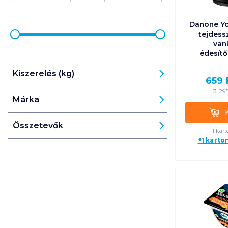
Danone Y
tejdess
vaní
édesítő
Kiszerelés (kg)
659
3 29
Márka
Kosá
Összetevők
1 kart
+1 karto