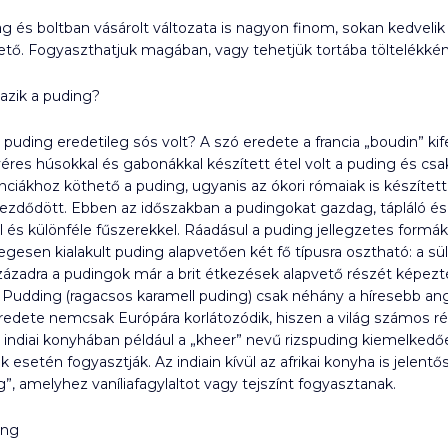
g és boltban vásárolt változata is nagyon finom, sokan kedvelik 
tő. Fogyaszthatjuk magában, vagy tehetjük tortába töltelékkén
zik a puding?
puding eredetileg sós volt? A szó eredete a francia „boudin” kif
res húsokkal és gabonákkal készített étel volt a puding és csak
nciákhoz köthető a puding, ugyanis az ókori rómaiak is készítet
zdődött. Ebben az időszakban a pudingokat gazdag, tápláló és 
és különféle fűszerekkel. Ráadásul a puding jellegzetes formákb
gesen kialakult puding alapvetően két fő típusra osztható: a sül
századra a pudingok már a brit étkezések alapvető részét képez
e Pudding (ragacsos karamell puding) csak néhány a híresebb a
redete nemcsak Európára korlátozódik, hiszen a világ számos r
 indiai konyhában például a „kheer” nevű rizspuding kiemelkedő
k esetén fogyasztják. Az indiain kívül az afrikai konyha is jele
”, amelyhez vaníliafagylaltot vagy tejszínt fogyasztanak.
ing