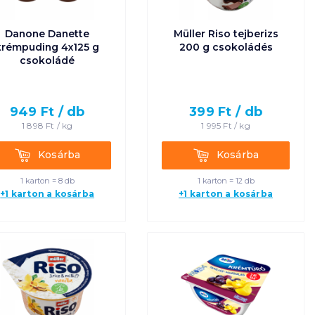
Egységár szerint
Danone Danette
Müller Riso tejberizs
növekvő
krémpuding 4x125 g
200 g csokoládés
csokoládé
Egységár szerint
csökkenő
949
Ft /
db
399
Ft /
db
1 898
Ft /
kg
1 995
Ft /
kg
Termék neve A-Z
Kosárba
Kosárba
Kosárba
Kosárba
Termék neve Z-A
1 karton = 8 db
1 karton = 12 db
+1 karton a kosárba
+1 karton a kosárba