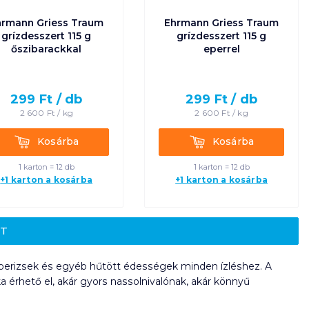
hrmann Griess Traum
Ehrmann Griess Traum
grízdesszert 115 g
grízdesszert 115 g
őszibarackkal
eperrel
299
Ft /
db
299
Ft /
db
2 600
Ft /
kg
2 600
Ft /
kg
Kosárba
Kosárba
Kosárba
Kosárba
1 karton = 12 db
1 karton = 12 db
+1 karton a kosárba
+1 karton a kosárba
ET
ejberizsek és egyéb hűtött édességek minden ízléshez. A
 érhető el, akár gyors nassolnivalónak, akár könnyű