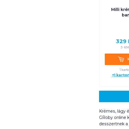
Milli kr
ba
329
3 65
Kosá
1 kart
+1 karto
Krémes, lágy é
GRoby online k
desszertnek a