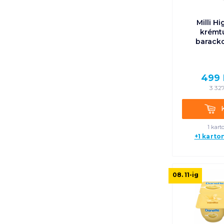
Milli H
krémtú
baracko
499
3 32
Kosá
1 kart
+1 karto
08. 11
-ig