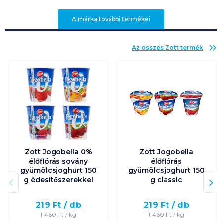
A márka további termékei
Az összes
Zott
termék
Zott Jogobella 0%
Zott Jogobella
élőflórás sovány
élőflórás
gyümölcsjoghurt 150
gyümölcsjoghurt 150
g édesítőszerekkel
g classic
219
Ft /
db
219
Ft /
db
1 460
Ft /
kg
1 460
Ft /
kg