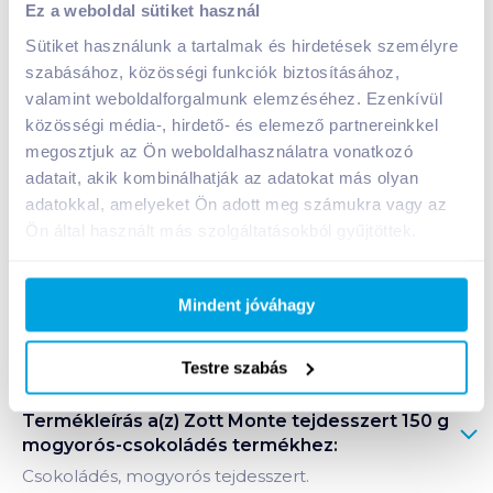
Ez a weboldal sütiket használ
399
Ft /
db
Sütiket használunk a tartalmak és hirdetések személyre
Egységár:
2 660
Ft /
kg
szabásához, közösségi funkciók biztosításához,
Nettó eladási ár:
338
Ft /
db
(
18
% áfa)
valamint weboldalforgalmunk elemzéséhez. Ezenkívül
közösségi média-, hirdető- és elemező partnereinkkel
megosztjuk az Ön weboldalhasználatra vonatkozó
Kosárba
Kosárba
adatait, akik kombinálhatják az adatokat más olyan
adatokkal, amelyeket Ön adott meg számukra vagy az
1 karton = 12 db
Ön által használt más szolgáltatásokból gyűjtöttek.
+1 karton a kosárba
Mindent jóváhagy
Bevásárlólistához adom
Értesíts, ha olcsóbb!
Testre szabás
Termékleírás a(z)
Zott Monte tejdesszert 150 g
mogyorós-csokoládés
termékhez:
Csokoládés, mogyorós tejdesszert.