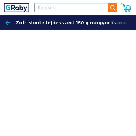
Keresés
Zott Monte tejdesszert 150 g mogyorós-csoko
Keres