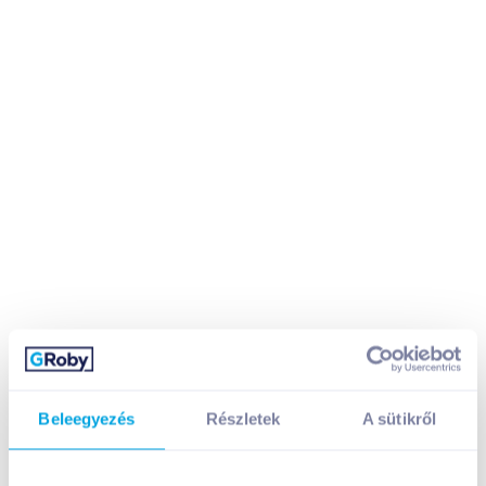
Beleegyezés
Részletek
A sütikről
Zott Monte tejdesszert 150 g mogyorós-csokoládés