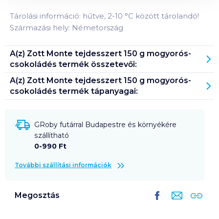
Tárolási információ: hűtve, 2-10 °C között tárolandó!
Származási hely: Németország
A(z)
Zott Monte tejdesszert 150 g mogyorós-
csokoládés
termék összetevői:
A(z)
Zott Monte tejdesszert 150 g mogyorós-
csokoládés
termék tápanyagai:
GRoby futárral Budapestre és környékére
szállítható
0-990 Ft
További szállítási információk
Megosztás