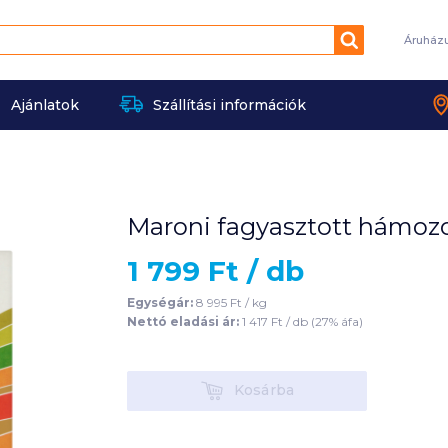
Keresés
Áruház
Ajánlatok
Szállítási információk
Maroni fagyasztott hámozo
1 799
Ft /
db
Egységár:
8 995
Ft /
kg
Nettó eladási ár:
1 417
Ft /
db
(
27
% áfa)
Kosárba
Kosárba