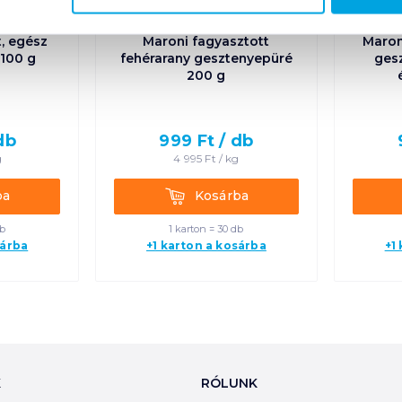
, egész
Maroni fagyasztott
Maron
 100 g
fehérarany gesztenyepüré
ges
200 g
db
999
Ft /
db
g
4 995
Ft /
kg
Kosárba
ba
Kosárba
db
1 karton = 30 db
sárba
+1 karton a kosárba
+1
K
RÓLUNK