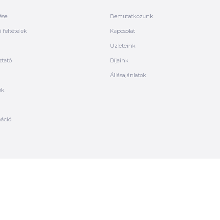
ése
Bemutatkozunk
 feltételek
Kapcsolat
Üzleteink
ztató
Díjaink
Állásajánlatok
ók
máció