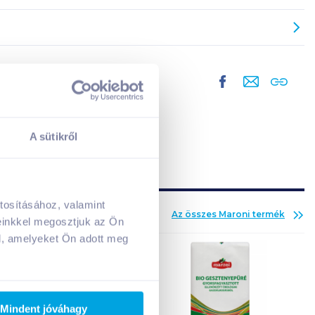
A sütikről
tosításához, valamint
Az összes
Maroni
termék
A kosarad jelenleg üres.
einkkel megosztjuk az Ön
Adj hozzá termékeket!
l, amelyeket Ön adott meg
Mindent jóváhagy