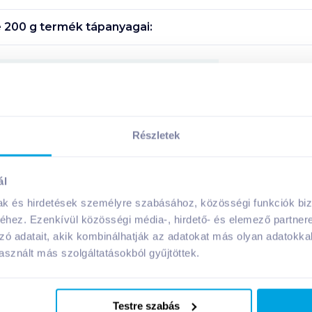
 200 g
termék tápanyagai:
Megosztás
Részletek
A márka további termékei
ál
mak és hirdetések személyre szabásához, közösségi funkciók biz
hez. Ezenkívül közösségi média-, hirdető- és elemező partner
zó adatait, akik kombinálhatják az adatokat más olyan adatokka
sznált más szolgáltatásokból gyűjtöttek.
Testre szabás