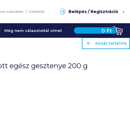
Keresés
Belépés / Regisztráció
unk működése
Üzleteink
0
Ft
Még nem választottál címet
ariaLabel
ariaLabel
Kosár tartalma
Kosár tartalma
tt egész gesztenye 200 g