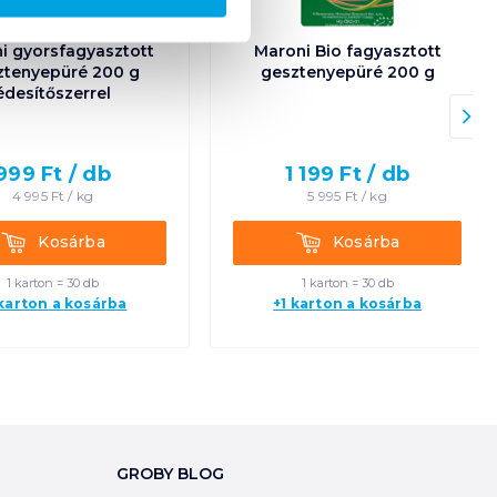
i gyorsfagyasztott
Maroni Bio fagyasztott
ztenyepüré 200 g
gesztenyepüré 200 g
édesítőszerrel
999
Ft /
db
1 199
Ft /
db
4 995
Ft /
kg
5 995
Ft /
kg
Kosárba
Kosárba
Kosárba
Kosárba
1 karton = 30 db
1 karton = 30 db
 karton a kosárba
+1 karton a kosárba
GROBY BLOG