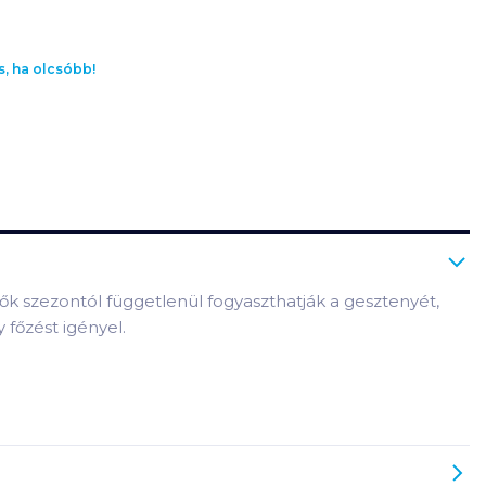
s, ha olcsóbb!
k szezontól függetlenül fogyaszthatják a gesztenyét,
 főzést igényel.