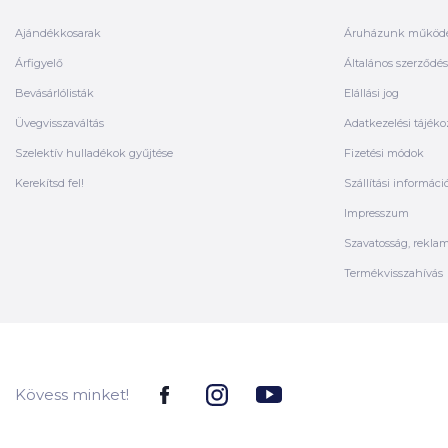
Ajándékkosarak
Áruházunk működ
Árfigyelő
Általános szerződési
Bevásárlólisták
Elállási jog
Üvegvisszaváltás
Adatkezelési tájéko
Szelektív hulladékok gyűjtése
Fizetési módok
Kerekítsd fel!
Szállítási informáci
Impresszum
Szavatosság, rekla
Termékvisszahívás
Kövess minket!