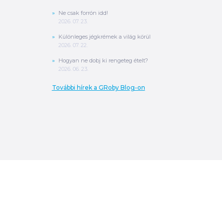
Ne csak forrón idd!
2026. 07. 23.
Különleges jégkrémek a világ körül
2026. 07. 22.
Hogyan ne dobj ki rengeteg ételt?
2026. 06. 23.
További hírek a GRoby Blog-on
0
Ft
ÖSSZESEN
A végösszeg a szállítás költségét, illetve