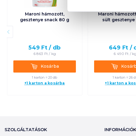
Maroni hámozott,
Maroni hámozott
gesztenye snack 80 g
sült gesztenye
549
Ft /
db
649
Ft /
6 863
Ft /
kg
6 490
Ft /
k
Kosárba
Kosárba
Kosárba
Kosár
1 karton = 20 db
1 karton = 26 
+1 karton a kosárba
+1 karton a ko
SZOLGÁLTATÁSOK
INFORMÁCIÓ