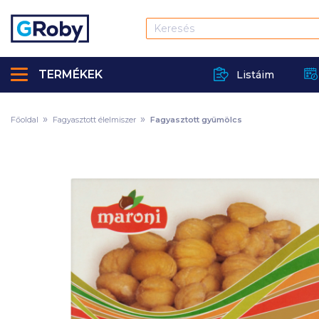
TERMÉKEK
Listáim
Főoldal
Fagyasztott élelmiszer
Fagyasztott gyümölcs