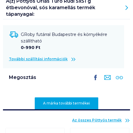
A(z)
Pöttyös Óriás Túró Rudi 5x51 g
étbevonóval, sós karamellás
termék
tápanyagai:
GRoby futárral Budapestre és környékére
szállítható
0-990 Ft
További szállítási információk
Megosztás
A márka további termékei
Az összes
Pöttyös
termék