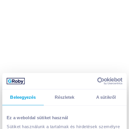
Beleegyezés
Részletek
A sütikről
Pöttyös Óriás Túró Rudi 5x51 g étbevonóval, sós
Ez a weboldal sütiket használ
karamellás
Sütiket használunk a tartalmak és hirdetések személyre