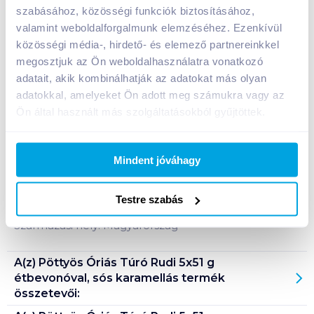
szabásához, közösségi funkciók biztosításához,
A termék jelenleg nem elérhető
valamint weboldalforgalmunk elemzéséhez. Ezenkívül
közösségi média-, hirdető- és elemező partnereinkkel
megosztjuk az Ön weboldalhasználatra vonatkozó
Bevásárlólistához adom
Értesíts, ha olcsóbb!
adatait, akik kombinálhatják az adatokat más olyan
adatokkal, amelyeket Ön adott meg számukra vagy az
Ön által használt más szolgáltatásokból gyűjtöttek.
Termékleírás a(z)
Pöttyös Óriás Túró Rudi 5x51
g étbevonóval, sós karamellás
termékhez:
Túródesszert kakaós étbevonattal, sós karamellás
Mindent jóváhagy
töltelékkel.
Testre szabás
Tárolási információ: hűtve, 2-10°C között tárolandó!
Származási hely: Magyarország
A(z)
Pöttyös Óriás Túró Rudi 5x51 g
étbevonóval, sós karamellás
termék
összetevői: