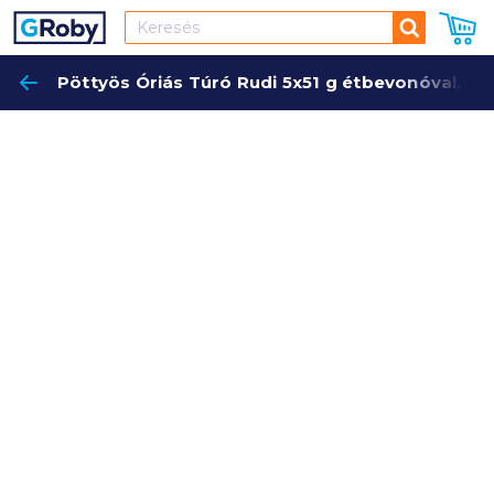
Keresés
Pöttyös Óriás Túró Rudi 5x51 g étbevonóval, só
Keres