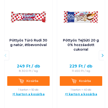
Pöttyös Túró Rudi 30
Pöttyös TejSüti 20 g
g natúr, étbevonóval
0% hozzáadott
cukorral
249
Ft /
db
229
Ft /
db
8 300
Ft /
kg
11 450
Ft /
kg
Kosárba
Kosárba
Kosárba
Kosárba
1 karton = 50 db
1 karton = 40 db
+1 karton a kosárba
+1 karton a kosárba