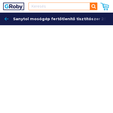
Keresés
Sanytol mosógép fertőtlenítő tisztítószer 250 
Keres