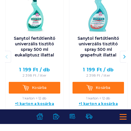
Sanytol fertőtlenítő
Sanytol fertőtlenítő
univerzális tisztító
univerzális tisztító
spray 500 ml
spray 500 ml
eukaliptusz illattal
grapefruit illattal
1 199
Ft /
db
1 199
Ft /
db
2 398
Ft /
liter
2 398
Ft /
liter
Kosárba
Kosárba
Kosárba
Kosárba
1 karton = 12 db
1 karton = 12 db
+1 karton a kosárba
+1 karton a kosárba