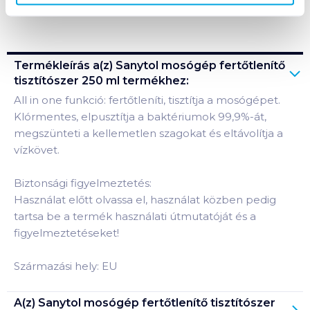
Bevásárlólistához adom
Értesíts, ha olcsóbb!
Termékleírás a(z)
Sanytol mosógép fertőtlenítő
tisztítószer 250 ml
termékhez:
All in one funkció: fertőtleníti, tisztítja a mosógépet.
Klórmentes, elpusztítja a baktériumok 99,9%-át,
megszünteti a kellemetlen szagokat és eltávolítja a
vízkövet.
Biztonsági figyelmeztetés:
Használat előtt olvassa el, használat közben pedig
tartsa be a termék használati útmutatóját és a
figyelmeztetéseket!
Származási hely: EU
A(z)
Sanytol mosógép fertőtlenítő tisztítószer