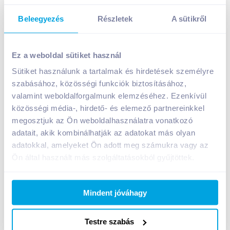
Beleegyezés
Részletek
A sütikről
Ez a weboldal sütiket használ
Sütiket használunk a tartalmak és hirdetések személyre
Sanytol mosógép fertőtlenítő tisztítószer 250 ml
szabásához, közösségi funkciók biztosításához,
valamint weboldalforgalmunk elemzéséhez. Ezenkívül
1 599
Ft /
db
közösségi média-, hirdető- és elemező partnereinkkel
Egységár:
6 396
Ft /
liter
megosztjuk az Ön weboldalhasználatra vonatkozó
Nettó eladási ár:
1 259
Ft /
db
(
27
% áfa)
adatait, akik kombinálhatják az adatokat más olyan
adatokkal, amelyeket Ön adott meg számukra vagy az
Kosárba
Ön által használt más szolgáltatásokból gyűjtöttek.
Kosárba
1 karton = 6 db
Mindent jóváhagy
+1 karton a kosárba
Testre szabás