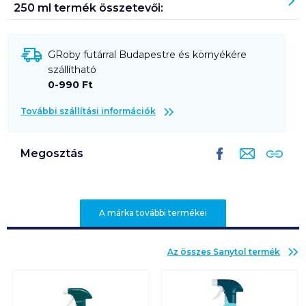
250 ml
termék összetevői:
GRoby futárral Budapestre és környékére
szállítható
0-990 Ft
További szállítási információk
Megosztás
A márka további termékei
Az összes
Sanytol
termék