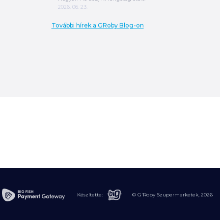
2026. 06. 23.
További hírek a GRoby Blog-on
0
Ft
ÖSSZESEN
A végösszeg a szállítás költségét, illetve
MPL szállítás esetén a csomagolási
költséget nem tartalmazza.
További
információ
Készítette:
© G'Roby Szupermarketek,
2026
MEGRENDELÉS