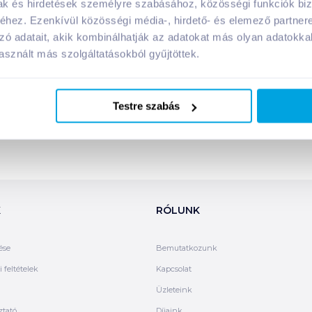
mak és hirdetések személyre szabásához, közösségi funkciók biz
Megosztás
hez. Ezenkívül közösségi média-, hirdető- és elemező partner
zó adatait, akik kombinálhatják az adatokat más olyan adatokka
!
sznált más szolgáltatásokból gyűjtöttek.
Testre szabás
K
RÓLUNK
ése
Bemutatkozunk
 feltételek
Kapcsolat
Üzleteink
ztató
Díjaink