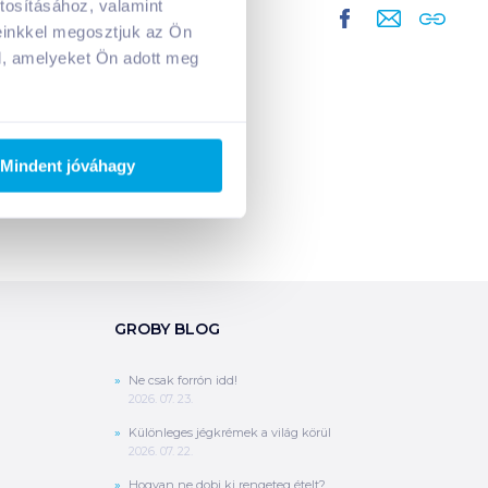
tosításához, valamint
A kosarad jelenleg üres.
einkkel megosztjuk az Ön
Adj hozzá termékeket!
l, amelyeket Ön adott meg
Mindent jóváhagy
GROBY BLOG
Ne csak forrón idd!
2026. 07. 23.
Különleges jégkrémek a világ körül
2026. 07. 22.
Hogyan ne dobj ki rengeteg ételt?