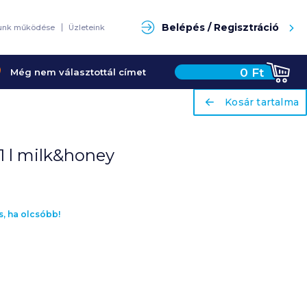
Keresés
Belépés / Regisztráció
unk működése
Üzleteink
0
Ft
Még nem választottál címet
ariaLabel
ariaLabel
Kosár tartalma
Kosár tartalma
1 l milk&honey
s, ha olcsóbb!