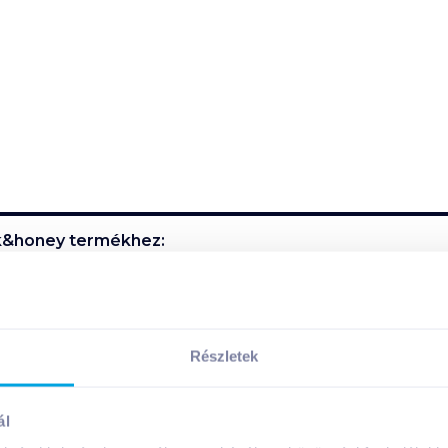
lk&honey
termékhez:
etően kíméletesen tisztítja bőrét és hosszantartó üde illa
Részletek
k összetevői:
ál