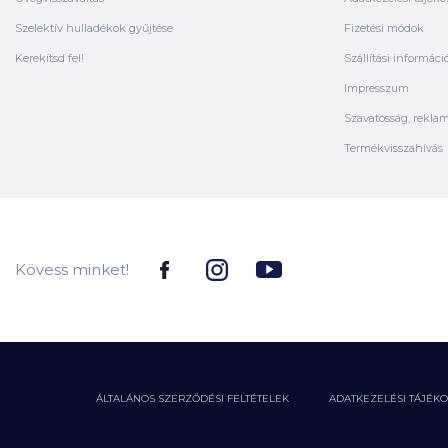
Szelektív hulladékok gyűjtése
Fizetési módok
Kerekítsd fel!
Szállítási informáci
Impresszum
Szavatosság, rekla
Termékvisszahívás
Kövess minket!
ÁLTALÁNOS SZERZŐDÉSI FELTÉTELEK
ADATKEZELÉSI TÁJÉK