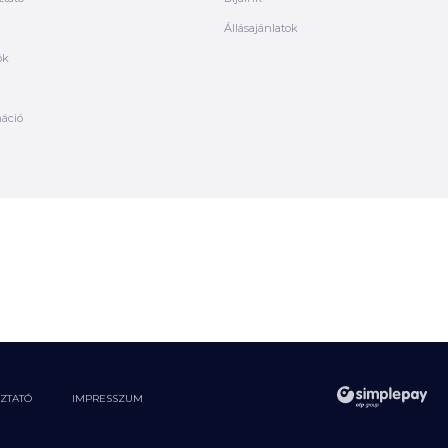
Állásajánlatok
ók
máció
OZTATÓ
IMPRESSZUM