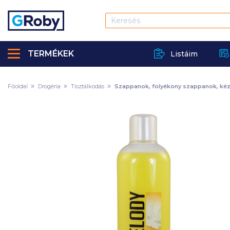
TERMÉKEK
Listáim
Főoldal
Drogéria
Tisztálkodás
Szappanok, folyékony szappanok, kézf