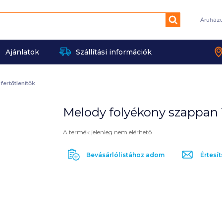
Keresés
Áruház
Ajánlatok
Szállítási információk
ertőtlenítők
Melody folyékony szappan 
A termék jelenleg nem elérhető
Bevásárlólistához adom
Értesít