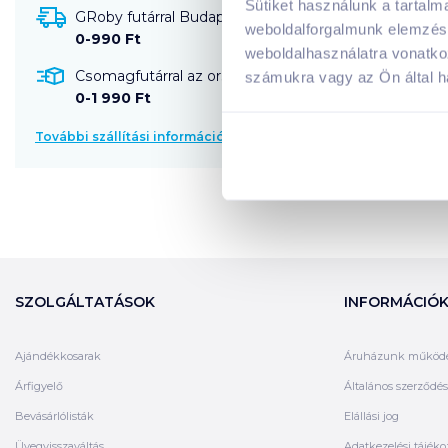
Sütiket használunk a tartal
GRoby futárral Budapestre és környékére szállítható
weboldalforgalmunk elemzésé
0-990 Ft
weboldalhasználatra vonatko
Csomagfutárral az ország egész területére szállítható
számukra vagy az Ön által ha
0-1 990 Ft
További szállítási információk
SZOLGÁLTATÁSOK
INFORMÁCIÓ
Ajándékkosarak
Áruházunk működ
Árfigyelő
Általános szerződési
Bevásárlólisták
Elállási jog
Üvegvisszaváltás
Adatkezelési tájéko