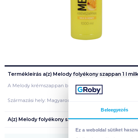
Termékleírás a(z)
Melody folyékony szappan 1 l mi
A Melody krémszappan bőrtápláló összetételének köszönh
Származási hely: Magyarország
Beleegyezés
A(z)
Melody folyékony szappan 1 l milk&honey
termé
Ez a weboldal sütiket haszn