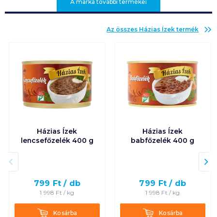
A márka további termékei
Az összes
Házias Ízek
termék
Házias Ízek
Házias Ízek
lencsefőzelék 400 g
babfőzelék 400 g
799
Ft /
db
799
Ft /
db
1 998
Ft /
kg
1 998
Ft /
kg
Kosárba
Kosárba
Kosárba
Kosárba