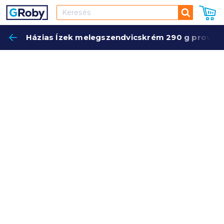
Keresés
Házias Ízek melegszendvicskrém 290 g provans
Keres