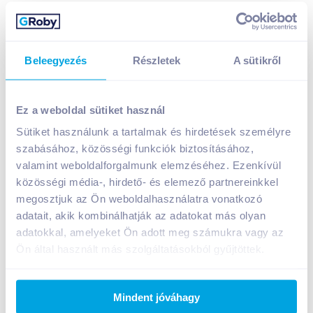
Beleegyezés
Részletek
A sütikről
Házias Ízek melegszendvicskrém 290 g provanszi
899
Ft /
db
Ez a weboldal sütiket használ
Egységár:
3 100
Ft /
kg
Sütiket használunk a tartalmak és hirdetések személyre
Nettó eladási ár:
708
Ft /
db
(
27
% áfa)
szabásához, közösségi funkciók biztosításához,
valamint weboldalforgalmunk elemzéséhez. Ezenkívül
Kosárba
közösségi média-, hirdető- és elemező partnereinkkel
Kosárba
megosztjuk az Ön weboldalhasználatra vonatkozó
adatait, akik kombinálhatják az adatokat más olyan
1 karton = 6 db
adatokkal, amelyeket Ön adott meg számukra vagy az
+1 karton a kosárba
Ön által használt más szolgáltatásokból gyűjtöttek.
Bevásárlólistához adom
Értesíts, ha olcsóbb!
Mindent jóváhagy