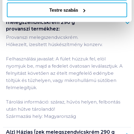
Testre szabás
Termékleírás a(z)
Házias Ízek
melegszendvicskrém 290 g
provanszi
termékhez:
Provanszi melegszendvicskrém.
Hőkezelt, ízesített húskészítmény konzerv.
Felhasználási javaslat: A fület húzzuk fel, elöl
nyomjuk be, majd a fedelet óvatosan leválasztjuk. A
felnyitást követően az ételt megfelelő edénybe
töltjük és tűzhelyen, vagy mikrohullámú sütőben
felmelegítjük.
Tárolási információ: száraz, hűvös helyen, felbontás
után hűtve tárolandó!
Származási hely: Magyarország
A(z)
Házias Ízek melegszendvicskrém 290 g