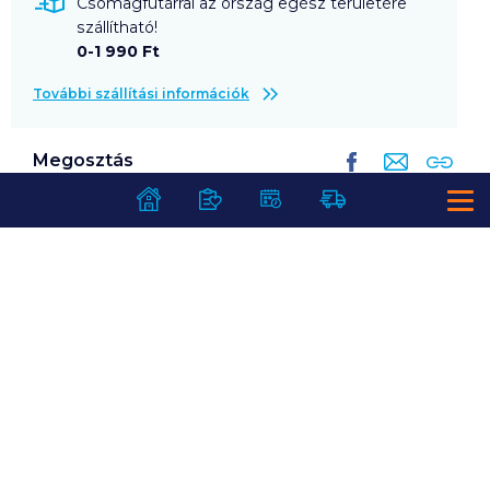
Csomagfutárral az ország egész területére
szállítható!
0-1 990 Ft
További szállítási információk
Megosztás
A márka további termékei
Az összes
Café Tasse
termék
SZOLGÁLTATÁSOK
Ajándékkosarak