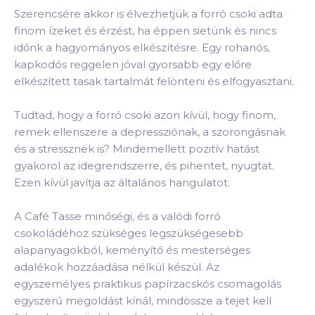
Szerencsére akkor is élvezhetjük a forró csoki adta
finom ízeket és érzést, ha éppen sietünk és nincs
időnk a hagyományos elkészítésre. Egy rohanós,
kapkodós reggelen jóval gyorsabb egy előre
elkészített tasak tartalmát felönteni és elfogyasztani.
Tudtad, hogy a forró csoki azon kívül, hogy finom,
remek ellenszere a depressziónak, a szorongásnak
és a stressznek is? Mindemellett pozitív hatást
gyakorol az idegrendszerre, és pihentet, nyugtat.
Ezen kívül javítja az általános hangulatot.
A Café Tasse minőségi, és a valódi forró
csokoládéhoz szükséges legszükségesebb
alapanyagokból, keményítő és mesterséges
adalékok hozzáadása nélkül készül. Az
egyszemélyes praktikus papírzacskós csomagolás
egyszerű megoldást kínál, mindössze a tejet kell