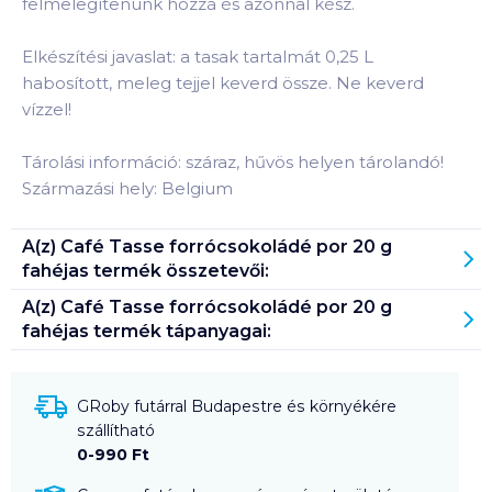
felmelegítenünk hozzá és azonnal kész.
Elkészítési javaslat: a tasak tartalmát 0,25 L
habosított, meleg tejjel keverd össze. Ne keverd
vízzel!
Tárolási információ: száraz, hűvös helyen tárolandó!
Származási hely: Belgium
A(z)
Café Tasse forrócsokoládé por 20 g
fahéjas
termék összetevői:
A(z)
Café Tasse forrócsokoládé por 20 g
fahéjas
termék tápanyagai:
GRoby futárral Budapestre és környékére
szállítható
0-990 Ft