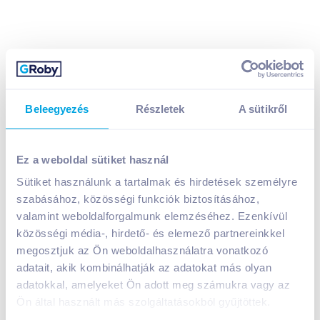
Beleegyezés
Részletek
A sütikről
Café Tasse forrócsokoládé por 20 g fahéjas
419
Ft /
db
Ez a weboldal sütiket használ
Egységár:
20 950
Ft /
kg
Nettó eladási ár:
330
Ft /
db
(
27
% áfa)
Sütiket használunk a tartalmak és hirdetések személyre
szabásához, közösségi funkciók biztosításához,
valamint weboldalforgalmunk elemzéséhez. Ezenkívül
Kosárba
Kosárba
közösségi média-, hirdető- és elemező partnereinkkel
megosztjuk az Ön weboldalhasználatra vonatkozó
adatait, akik kombinálhatják az adatokat más olyan
1 karton = 100 db
+1 karton a kosárba
adatokkal, amelyeket Ön adott meg számukra vagy az
Ön által használt más szolgáltatásokból gyűjtöttek.