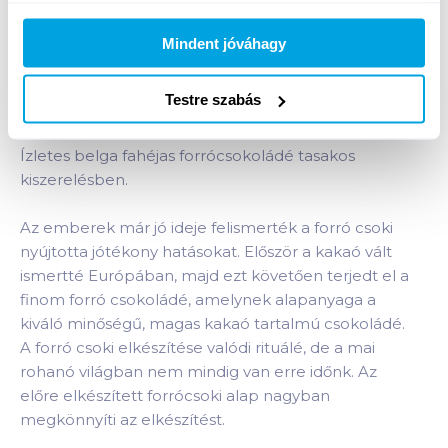
Bevásárlólistához adom
Értesíts, ha olcsóbb!
Mindent jóváhagy
Testre szabás
Termékleírás a(z)
Café Tasse forrócsokoládé
por 20 g fahéjas
termékhez:
Ízletes belga fahéjas forrócsokoládé tasakos
kiszerelésben.
Az emberek már jó ideje felismerték a forró csoki
nyújtotta jótékony hatásokat. Először a kakaó vált
ismertté Európában, majd ezt követően terjedt el a
finom forró csokoládé, amelynek alapanyaga a
kiváló minőségű, magas kakaó tartalmú csokoládé.
A forró csoki elkészítése valódi rituálé, de a mai
rohanó világban nem mindig van erre időnk. Az
előre elkészített forrócsoki alap nagyban
megkönnyíti az elkészítést.