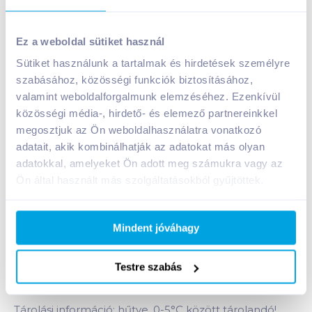
Ez a weboldal sütiket használ
Sütiket használunk a tartalmak és hirdetések személyre
szabásához, közösségi funkciók biztosításához,
House Salad tabáni saláta 200 g édesítőszerrel
valamint weboldalforgalmunk elemzéséhez. Ezenkívül
közösségi média-, hirdető- és elemező partnereinkkel
A termék megszűnt
megosztjuk az Ön weboldalhasználatra vonatkozó
adatait, akik kombinálhatják az adatokat más olyan
adatokkal, amelyeket Ön adott meg számukra vagy az
Bevásárlólistához adom
Értesíts, ha olcsóbb!
Ön által használt más szolgáltatásokból gyűjtöttek.
Termékleírás a(z)
House Salad tabáni saláta
Mindent jóváhagy
200 g édesítőszerrel
termékhez:
Majonézes saláta sonkával, kemény tojással,
Testre szabás
zöldségekkel, édesítőszerrel.
Tárolási információ: hűtve, 0-5°C között tárolandó!