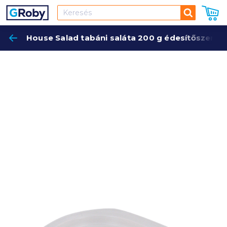
Keresés
House Salad tabáni saláta 200 g édesítőszerrel
Keres