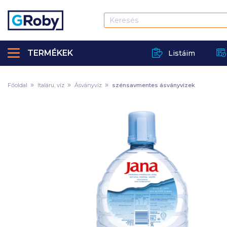
TERMÉKEK
Listáim
Főoldal
Italáru, víz
Ásványvíz
szénsavmentes ásványvizek