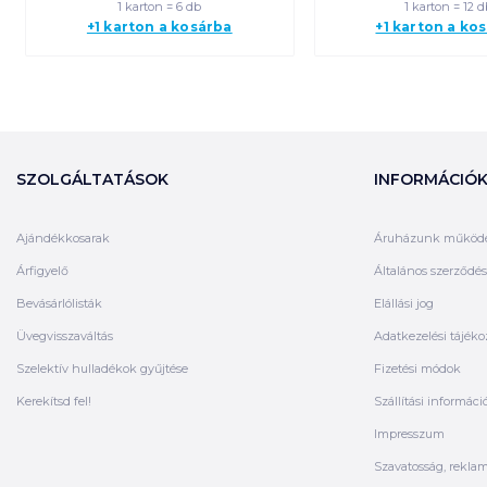
1 karton = 6 db
1 karton = 12 d
+1 karton a kosárba
+1 karton a ko
SZOLGÁLTATÁSOK
INFORMÁCIÓ
Ajándékkosarak
Áruházunk működ
Árfigyelő
Általános szerződési
Bevásárlólisták
Elállási jog
Üvegvisszaváltás
Adatkezelési tájéko
Szelektív hulladékok gyűjtése
Fizetési módok
Kerekítsd fel!
Szállítási informáci
Impresszum
Szavatosság, rekla