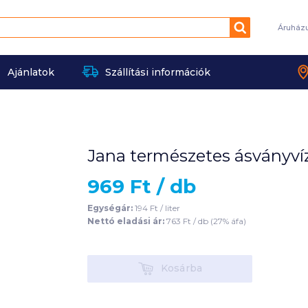
Keresés
Áruház
Ajánlatok
Szállítási információk
Jana természetes ásványvíz
969
Ft /
db
Egységár:
194
Ft /
liter
Nettó eladási ár:
763
Ft /
db
(
27
% áfa)
Kosárba
Kosárba