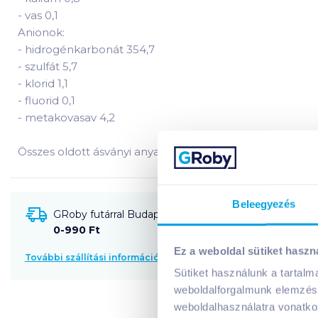
-
vas 0,1
Anionok:
-
hidrogénkarbonát 354,7
-
szulfát 5,7
-
klorid 1,1
-
fluorid 0,1
-
metakovasav 4,2
Összes oldott ásványi anyag: 464,4 mg/l.
Beleegyezés
GRoby futárral Budapestre és környékére szállítható
0-990 Ft
Ez a weboldal sütiket haszn
További szállítási információk
Sütiket használunk a tartal
weboldalforgalmunk elemzésé
weboldalhasználatra vonatko