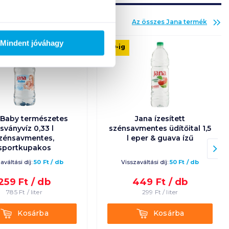
Az összes
Jana
termék
Mindent jóváhagy
08. 19
-ig
 Baby természetes
Jana ízesített
sványvíz 0,33 l
szénsavmentes üdítőital 1,5
zénsavmentes,
l eper & guava ízű
sportkupakos
aváltási díj:
50
Ft
/
db
Visszaváltási díj:
50
Ft
/
db
259
Ft /
db
449
Ft /
db
785
Ft /
liter
299
Ft /
liter
Kosárba
Kosárba
Kosárba
Kosárba