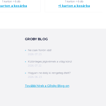
1 karton = 6 db
1 karton = 6 db
 karton a kosárba
+1 karton a kosárba
GROBY BLOG
Ne csak forrón idd!
2026. 07. 23.
Különleges jégkrémek a világ körül
2026. 07. 22.
Hogyan ne dobj ki rengeteg ételt?
2026. 06. 23.
További hírek a GRoby Blog-on