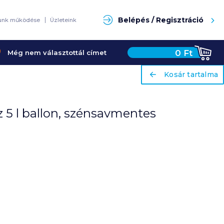
Keresés
Belépés / Regisztráció
unk működése
Üzleteink
0
Ft
Még nem választottál címet
ariaLabel
ariaLabel
Kosár tartalma
Kosár tartalma
 5 l ballon, szénsavmentes