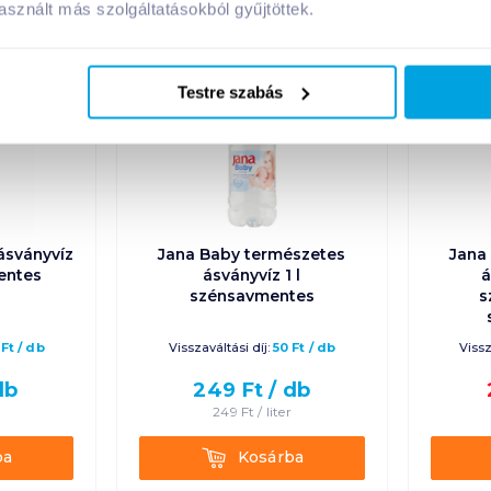
sznált más szolgáltatásokból gyűjtöttek.
Testre szabás
ásványvíz
Jana Baby természetes
Jana
entes
ásványvíz 1 l
á
szénsavmentes
s
Ft
/
db
Visszaváltási díj:
50
Ft
/
db
Vissz
db
249
Ft /
db
r
249
Ft /
liter
Kosárba
ba
Kosárba