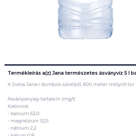
Termékleírás a(z)
Jana természetes ásványvíz 5 l b
A Sveta Jana-i dombok szívéből, 800 méter mélyről tör 
Ásványianyag-tartalom (mg/l)
Kationok:
-
kalcium 63,0
-
magnézium 32,5
-
nátrium 2,2
-
kálium 0,8