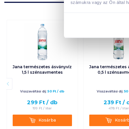
számukra vagy az Ön által ha
Jana természetes ásványvíz
Jana természetes 
1,5 l szénsavmentes
0,5 l szénsavm
Visszaváltási díj:
50
Ft
/
db
Visszaváltási díj:
50
299
Ft /
db
239
Ft /
199
Ft /
liter
478
Ft /
lite
Kosárba
Kosárba
Kosárba
Kosár