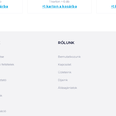
b
1 karton = 6 db
sárba
+1 karton a kosárba
+1
K
RÓLUNK
ése
Bemutatkozunk
 feltételek
Kapcsolat
Üzleteink
ztató
Díjaink
Állásajánlatok
ók
máció