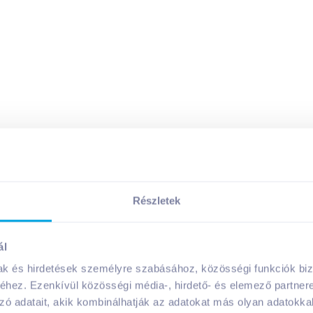
Részletek
Megosztás
ál
mak és hirdetések személyre szabásához, közösségi funkciók biz
hez. Ezenkívül közösségi média-, hirdető- és elemező partner
zó adatait, akik kombinálhatják az adatokat más olyan adatokka
A márka további termékei