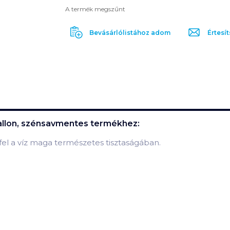
A termék megszűnt
Bevásárlólistához adom
Értesít
allon, szénsavmentes
termékhez:
fel a víz maga természetes tisztaságában.