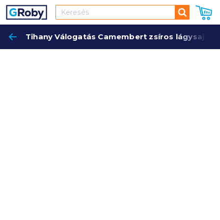
Keresés
Tihany Válogatás Camembert zsíros lágysajt 12
Keres