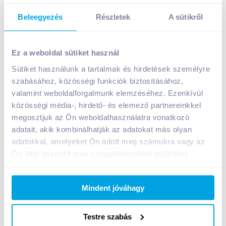
Beleegyezés
Részletek
A sütikről
Tihany Válogatás Camembert zsíros lágysajt 120 g
natúr
Ez a weboldal sütiket használ
799
Ft /
db
Sütiket használunk a tartalmak és hirdetések személyre
Egységár:
6 658
Ft /
kg
szabásához, közösségi funkciók biztosításához,
Nettó eladási ár:
677
Ft /
db
(
18
% áfa)
valamint weboldalforgalmunk elemzéséhez. Ezenkívül
közösségi média-, hirdető- és elemező partnereinkkel
megosztjuk az Ön weboldalhasználatra vonatkozó
Kosárba
Kosárba
adatait, akik kombinálhatják az adatokat más olyan
adatokkal, amelyeket Ön adott meg számukra vagy az
Ön által használt más szolgáltatásokból gyűjtöttek.
A termék megszűnt
Mindent jóváhagy
Bevásárlólistához adom
Értesíts, ha olcsóbb!
Testre szabás