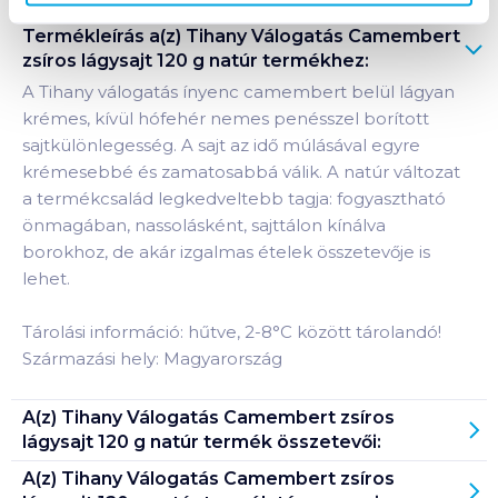
Termékleírás a(z)
Tihany Válogatás Camembert
zsíros lágysajt 120 g natúr
termékhez:
A Tihany válogatás ínyenc camembert belül lágyan
krémes, kívül hófehér nemes penésszel borított
sajtkülönlegesség. A sajt az idő múlásával egyre
krémesebbé és zamatosabbá válik. A natúr változat
a termékcsalád legkedveltebb tagja: fogyasztható
önmagában, nassolásként, sajttálon kínálva
borokhoz, de akár izgalmas ételek összetevője is
lehet.
Tárolási információ: hűtve, 2-8°C között tárolandó!
Származási hely: Magyarország
A(z)
Tihany Válogatás Camembert zsíros
lágysajt 120 g natúr
termék összetevői:
A(z)
Tihany Válogatás Camembert zsíros