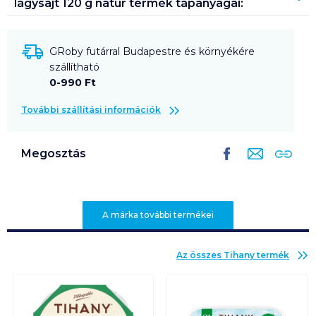
lágysajt 120 g natúr
termék tápanyagai:
GRoby futárral Budapestre és környékére
szállítható
0-990 Ft
További szállítási információk
Megosztás
A márka további termékei
Az összes
Tihany
termék