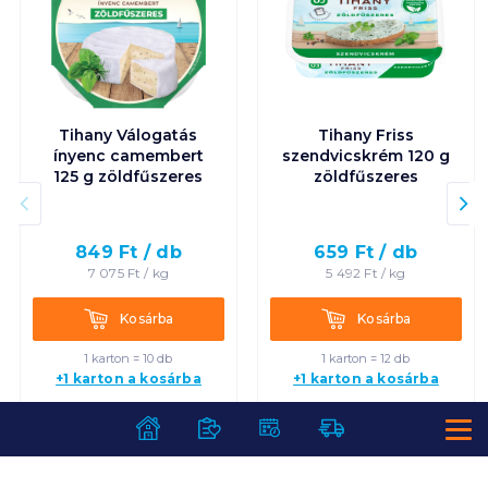
Tihany Válogatás
Tihany Friss
ínyenc camembert
szendvicskrém 120 g
125 g zöldfűszeres
zöldfűszeres
849
Ft /
db
659
Ft /
db
7 075
Ft /
kg
5 492
Ft /
kg
Kosárba
Kosárba
Kosárba
Kosárba
1 karton = 10 db
1 karton = 12 db
+1 karton a kosárba
+1 karton a kosárba