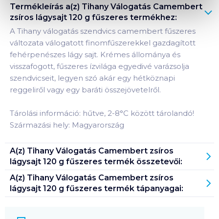
Termékleírás a(z)
Tihany Válogatás Camembert
zsíros lágysajt 120 g fűszeres
termékhez:
A Tihany válogatás szendvics camembert fűszeres
változata válogatott finomfűszerekkel gazdagított
fehérpenészes lágy sajt. Krémes állománya és
visszafogott, fűszeres ízvilága egyedivé varázsolja
szendvicseit, legyen szó akár egy hétköznapi
reggeliről vagy egy baráti összejövetelről.
Tárolási információ: hűtve, 2-8°C között tárolandó!
Származási hely: Magyarország
A(z)
Tihany Válogatás Camembert zsíros
lágysajt 120 g fűszeres
termék összetevői:
A(z)
Tihany Válogatás Camembert zsíros
lágysajt 120 g fűszeres
termék tápanyagai: