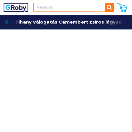
Keresés
Tihany Válogatás Camembert zsíros lágysajt 12
Keres