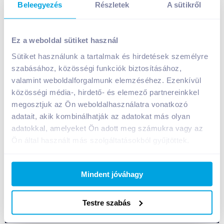
Beleegyezés
Részletek
A sütikről
Tihany Válogatás Camembert zsíros lágysajt 120 g
fűszeres
Ez a weboldal sütiket használ
799
Ft /
db
Sütiket használunk a tartalmak és hirdetések személyre
szabásához, közösségi funkciók biztosításához,
Egységár:
6 658
Ft /
kg
Nettó eladási ár:
677
Ft /
db
(
18
% áfa)
valamint weboldalforgalmunk elemzéséhez. Ezenkívül
közösségi média-, hirdető- és elemező partnereinkkel
megosztjuk az Ön weboldalhasználatra vonatkozó
Kosárba
Kosárba
adatait, akik kombinálhatják az adatokat más olyan
adatokkal, amelyeket Ön adott meg számukra vagy az
Ön által használt más szolgáltatásokból gyűjtöttek.
A termék megszűnt
Mindent jóváhagy
Bevásárlólistához adom
Értesíts, ha olcsóbb!
Testre szabás