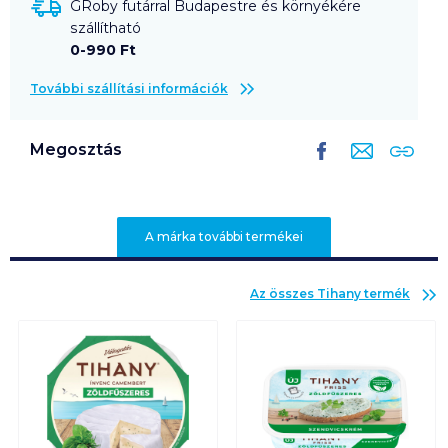
GRoby futárral Budapestre és környékére
szállítható
0-990 Ft
További szállítási információk
Megosztás
A márka további termékei
Az összes
Tihany
termék