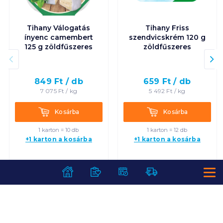
Tihany Válogatás
Tihany Friss
ínyenc camembert
szendvicskrém 120 g
125 g zöldfűszeres
zöldfűszeres
849
Ft /
db
659
Ft /
db
7 075
Ft /
kg
5 492
Ft /
kg
Kosárba
Kosárba
Kosárba
Kosárba
1 karton = 10 db
1 karton = 12 db
+1 karton a kosárba
+1 karton a kosárba