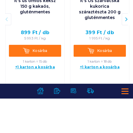
It's us omlós keksz
It's Us szarvacska
150 g kakaós,
kukorica
gluténmentes
száraztészta 200 g
gluténmentes
899
Ft /
db
399
Ft /
db
5 993
Ft /
kg
1 995
Ft /
kg
Kosárba
Kosárba
Kosárba
Kosárba
1 karton = 15 db
1 karton = 18 db
+1 karton a kosárba
+1 karton a kosárba
SZOLGÁLTATÁSOK
Ajándékkosarak