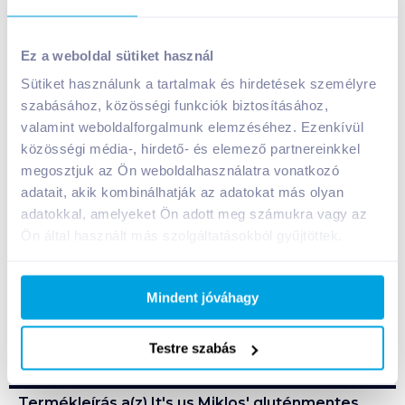
It's us Miklos' gluténmentes univerzális lisztkeverék 1
kg
Ez a weboldal sütiket használ
1 690
Ft /
db
Sütiket használunk a tartalmak és hirdetések személyre
szabásához, közösségi funkciók biztosításához,
Egységár:
1 690
Ft /
kg
valamint weboldalforgalmunk elemzéséhez. Ezenkívül
Nettó eladási ár:
1 432
Ft /
db
(
18
% áfa)
közösségi média-, hirdető- és elemező partnereinkkel
megosztjuk az Ön weboldalhasználatra vonatkozó
Kosárba
Kosárba
adatait, akik kombinálhatják az adatokat más olyan
adatokkal, amelyeket Ön adott meg számukra vagy az
Ön által használt más szolgáltatásokból gyűjtöttek.
1 karton = 10 db
+1 karton a kosárba
Mindent jóváhagy
Bevásárlólistához adom
Értesíts, ha olcsóbb!
Testre szabás
Termékleírás a(z)
It's us Miklos' gluténmentes