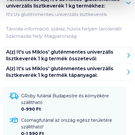
univerzális lisztkeverék 1 kg
termékhez:
It's Us gluténmentes univerzális lisztkeverék.
Tárolási információ: száraz, hűvös helyen tárolandó!
Származási hely: Magyarország
A(z)
It's us Miklos' gluténmentes univerzális
lisztkeverék 1 kg
termék összetevői:
A(z)
It's us Miklos' gluténmentes univerzális
lisztkeverék 1 kg
termék tápanyagai:
GRoby futárral Budapestre és környékére
szállítható
0-990 Ft
Csomagfutárral az ország egész területére
szállítható!
0-1 990 Ft