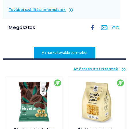
További szállítási információk
Megosztás
A márka további termékei
Az összes
It's Us
termék
gluténmentes
glu