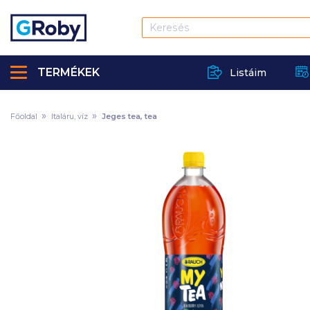
TERMÉKEK
Listáim
Főoldal
Italáru, víz
Jeges tea, tea