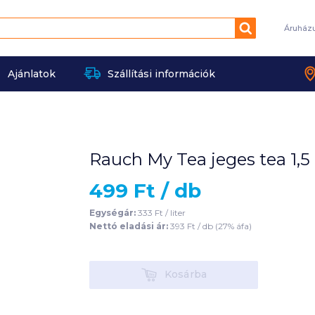
Keresés
Áruház
Ajánlatok
Szállítási információk
Rauch My Tea jeges tea 1,5 
499
Ft /
db
Egységár:
333
Ft /
liter
Nettó eladási ár:
393
Ft /
db
(
27
% áfa)
Kosárba
Kosárba