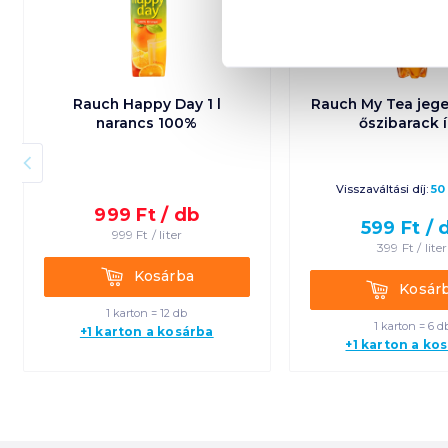
Rauch Happy Day 1 l
Rauch My Tea jeges
narancs 100%
őszibarack 
Visszaváltási díj:
50
999
Ft /
db
599
Ft /
999
Ft /
liter
399
Ft /
liter
Kosárba
Kosárba
Kosárba
Kosár
1 karton = 12 db
1 karton = 6 d
+1 karton a kosárba
+1 karton a ko