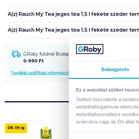
A(z)
Rauch My Tea jeges tea 1,5 l fekete szeder
ter
A(z)
Rauch My Tea jeges tea 1,5 l fekete szeder
ter
GRoby futárral Budapestre és környékére szállítható
0-990 Ft
Beleegyezés
További szállítási információk
Ez a weboldal sütiket haszn
Sütiket használunk a tartal
weboldalforgalmunk elemzésé
weboldalhasználatra vonatko
számukra vagy az Ön által ha
08. 19
-ig