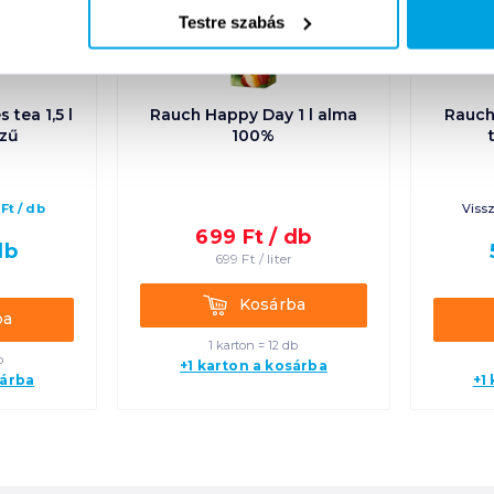
Testre szabás
 tea 1,5 l
Rauch Happy Day 1 l alma
Rauch
ízű
100%
Ft
/
db
Vissz
699
Ft /
db
db
699
Ft /
liter
Kosárba
Kosárba
ba
1 karton = 12 db
b
+1 karton a kosárba
sárba
+1