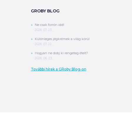
GROBY BLOG
Ne csak forrón idd!
2026. 07. 23.
Különleges jégkrémek a világ körül
2026. 07. 22.
Hogyan ne dobj ki rengeteg ételt?
2026. 06. 23.
További hírek a GRoby Blog-on
0
Ft
ÖSSZESEN