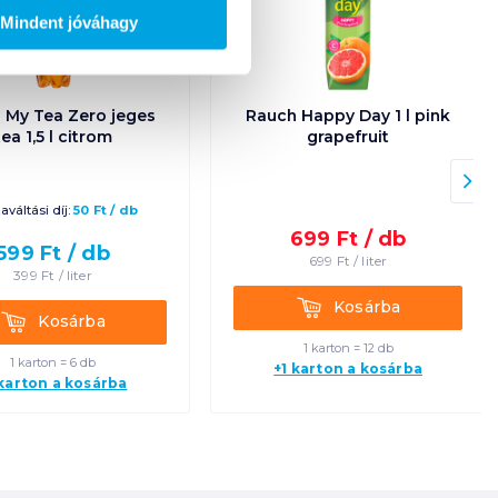
Mindent jóváhagy
 My Tea Zero jeges
Rauch Happy Day 1 l pink
tea 1,5 l citrom
grapefruit
aváltási díj:
50
Ft
/
db
699
Ft /
db
599
Ft /
db
699
Ft /
liter
399
Ft /
liter
Kosárba
Kosárba
Kosárba
Kosárba
1 karton = 12 db
1 karton = 6 db
+1 karton a kosárba
 karton a kosárba