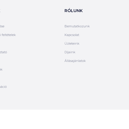
K
RÓLUNK
ése
Bemutatkozunk
 feltételek
Kapcsolat
Üzleteink
ztató
Díjaink
Állásajánlatok
ók
máció