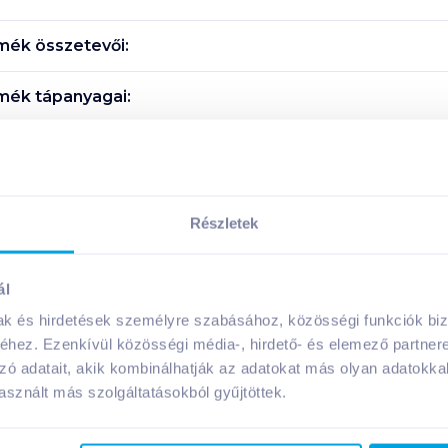
mék összetevői:
mék tápanyagai:
Megosztás
Részletek
ál
A márka további termékei
mak és hirdetések személyre szabásához, közösségi funkciók biz
hez. Ezenkívül közösségi média-, hirdető- és elemező partner
zó adatait, akik kombinálhatják az adatokat más olyan adatokka
sznált más szolgáltatásokból gyűjtöttek.
08. 19
-ig