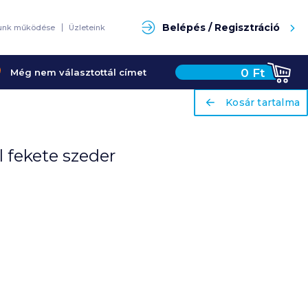
Keresés
Belépés / Regisztráció
unk működése
Üzleteink
0
Ft
Még nem választottál címet
ariaLabel
ariaLabel
Kosár tartalma
Kosár tartalma
l fekete szeder