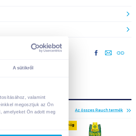
A sütikről
tosításához, valamint
A kosarad jelenleg üres.
einkkel megosztjuk az Ön
Adj hozzá termékeket!
Az összes
Rauch
termék
l, amelyeket Ön adott meg
cukormentes
08. 19
-ig