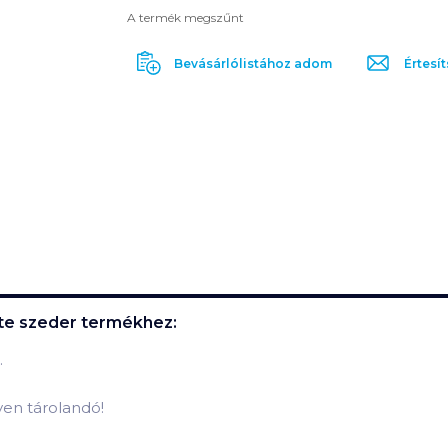
A termék megszűnt
Bevásárlólistához adom
Értesít
ete szeder
termékhez:
.
lyen tárolandó!