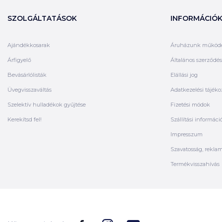
SZOLGÁLTATÁSOK
INFORMÁCIÓ
Ajándékkosarak
Áruházunk működ
Árfigyelő
Általános szerződési
Bevásárlólisták
Elállási jog
Üvegvisszaváltás
Adatkezelési tájéko
Szelektív hulladékok gyűjtése
Fizetési módok
Kerekítsd fel!
Szállítási informáci
Impresszum
Szavatosság, rekla
Termékvisszahívás