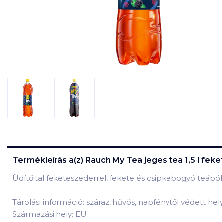
Termékleírás a(z)
Rauch My Tea jeges tea 1,5 l fek
Üdítőital feketeszederrel, fekete és csipkebogyó teából
Tárolási információ: száraz, hűvös, napfénytől védett he
Származási hely: EU