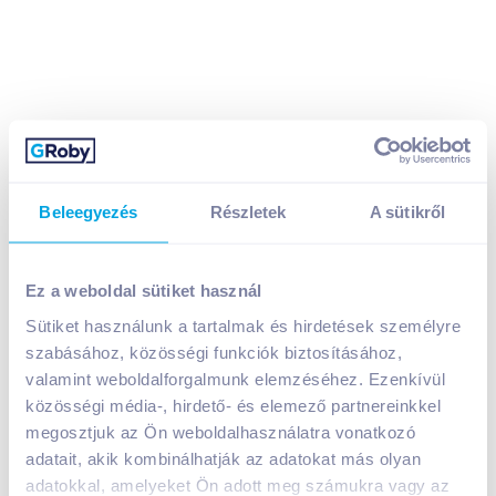
Beleegyezés
Részletek
A sütikről
Sir Morton Garzon fekete tea 20 filteres
499
Ft /
db
Egységár:
16 633
Ft /
kg
Ez a weboldal sütiket használ
Nettó eladási ár:
393
Ft /
db
(
27
% áfa)
Sütiket használunk a tartalmak és hirdetések személyre
szabásához, közösségi funkciók biztosításához,
valamint weboldalforgalmunk elemzéséhez. Ezenkívül
Kosárba
Kosárba
közösségi média-, hirdető- és elemező partnereinkkel
megosztjuk az Ön weboldalhasználatra vonatkozó
adatait, akik kombinálhatják az adatokat más olyan
A termék megszűnt
adatokkal, amelyeket Ön adott meg számukra vagy az