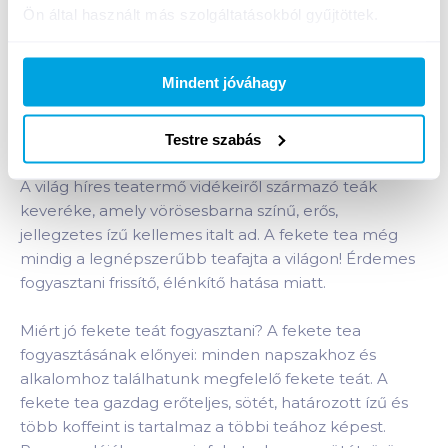
Ön által használt más szolgáltatásokból gyűjtöttek.
Bevásárlólistához adom
Értesíts, ha olcsóbb!
Mindent jóváhagy
Termékleírás a(z)
Sir Morton Garzon fekete tea
Testre szabás
20 filteres
termékhez:
A világ híres teatermő vidékeiről származó teák
keveréke, amely vörösesbarna színű, erős,
jellegzetes ízű kellemes italt ad. A fekete tea még
mindig a legnépszerűbb teafajta a világon! Érdemes
fogyasztani frissítő, élénkítő hatása miatt.
Miért jó fekete teát fogyasztani? A fekete tea
fogyasztásának előnyei: minden napszakhoz és
alkalomhoz találhatunk megfelelő fekete teát. A
fekete tea gazdag erőteljes, sötét, határozott ízű és
több koffeint is tartalmaz a többi teához képest.