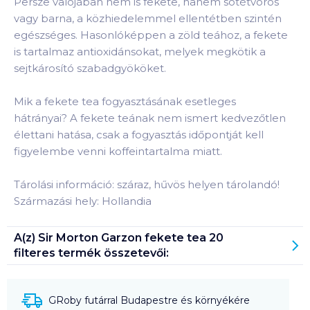
Persze valójában nem is fekete, hanem sötétvörös
vagy barna, a közhiedelemmel ellentétben szintén
egészséges. Hasonlóképpen a zöld teához, a fekete
is tartalmaz antioxidánsokat, melyek megkötik a
sejtkárosító szabadgyököket.
Mik a fekete tea fogyasztásának esetleges
hátrányai? A fekete teának nem ismert kedvezőtlen
élettani hatása, csak a fogyasztás időpontját kell
figyelembe venni koffeintartalma miatt.
Tárolási információ: száraz, hűvös helyen tárolandó!
Származási hely: Hollandia
A(z)
Sir Morton Garzon fekete tea 20
filteres
termék összetevői:
GRoby futárral Budapestre és környékére