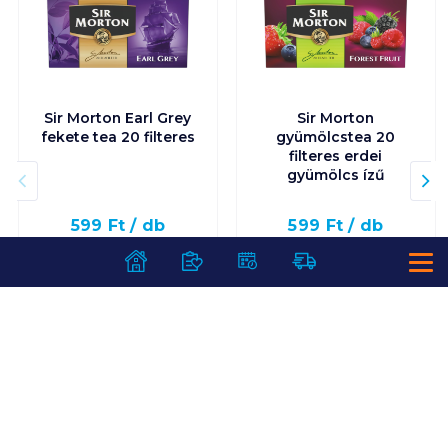
Sir Morton Earl Grey
Sir Morton
fekete tea 20 filteres
gyümölcstea 20
filteres erdei
gyümölcs ízű
599
Ft /
db
599
Ft /
db
19 967
Ft /
kg
17 114
Ft /
kg
Kosárba
Kosárba
Kosárba
Kosárba
1 karton = 12 db
1 karton = 12 db
+1 karton a kosárba
+1 karton a kosárba