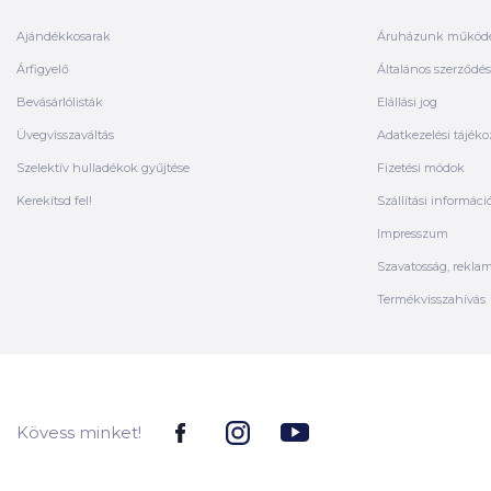
Ajándékkosarak
Áruházunk működ
Árfigyelő
Általános szerződési
Bevásárlólisták
Elállási jog
Üvegvisszaváltás
Adatkezelési tájéko
Szelektív hulladékok gyűjtése
Fizetési módok
Kerekítsd fel!
Szállítási informáci
Impresszum
Szavatosság, rekla
Termékvisszahívás
Kövess minket!