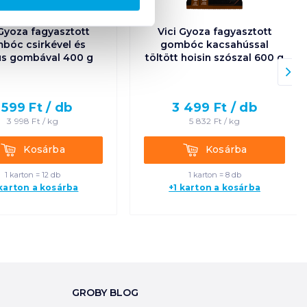
 Gyoza fagyasztott
Vici Gyoza fagyasztott
bóc csirkével és
gombóc kacsahússal
us gombával 400 g
töltött hoisin szószal 600 g
 599
Ft /
db
3 499
Ft /
db
3 998
Ft /
kg
5 832
Ft /
kg
Kosárba
Kosárba
Kosárba
Kosárba
1 karton = 12 db
1 karton = 8 db
 karton a kosárba
+1 karton a kosárba
GROBY BLOG