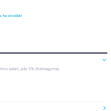
s, ha olcsóbb!
lmo salar), pác 5% (fokhagyma).