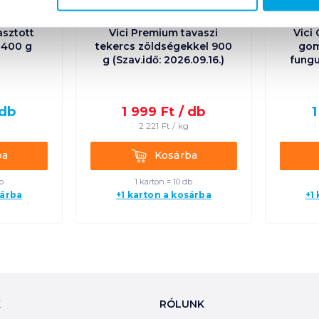
asztott
Vici Premium tavaszi
Vici
 400 g
tekercs zöldségekkel 900
gom
g (Szav.idő: 2026.09.16.)
fung
db
1 999
Ft /
db
1
g
2 221
Ft /
kg
Kosárba
ba
Kosárba
b
1 karton = 10 db
sárba
+1 karton a kosárba
+1
K
RÓLUNK