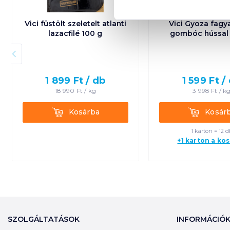
Vici füstölt szeletelt atlanti
Vici Gyoza fagy
lazacfilé 100 g
gombóc hússal
1 899
Ft /
db
1 599
Ft /
18 990
Ft /
kg
3 998
Ft /
k
Kosárba
Kosárba
Kosárba
Kosár
1 karton = 12 d
+1 karton a ko
SZOLGÁLTATÁSOK
INFORMÁCIÓ