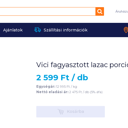
Keresés
Áruház
Ajánlatok
Szállítási információk
Vici fagyasztott lazac por
2 599
Ft /
db
Egységár:
12 995
Ft /
kg
Nettó eladási ár:
2 475
Ft /
db
(
5
% áfa)
Kosárba
Kosárba