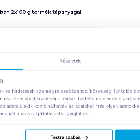
cban 2x100 g
termék tápanyagai:
Megosztás
Részletek
A márka további termékei
ál
mak és hirdetések személyre szabásához, közösségi funkciók biz
hez. Ezenkívül közösségi média-, hirdető- és elemező partner
zó adatait, akik kombinálhatják az adatokat más olyan adatokka
09. 12
-ig
sznált más szolgáltatásokból gyűjtöttek.
Testre szabás