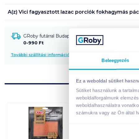
A(z)
Vici fagyasztott lazac porciók fokhagymás pá
GRoby futárral Budapestre és környékére szállítható
0-990 Ft
További szállítási információk
Beleegyezés
Ez a weboldal sütiket haszn
Sütiket használunk a tartal
weboldalforgalmunk elemzésé
weboldalhasználatra vonatko
számukra vagy az Ön által ha