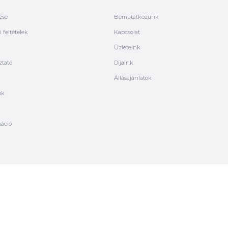
ése
Bemutatkozunk
 feltételek
Kapcsolat
Üzleteink
ztató
Díjaink
Állásajánlatok
ók
máció