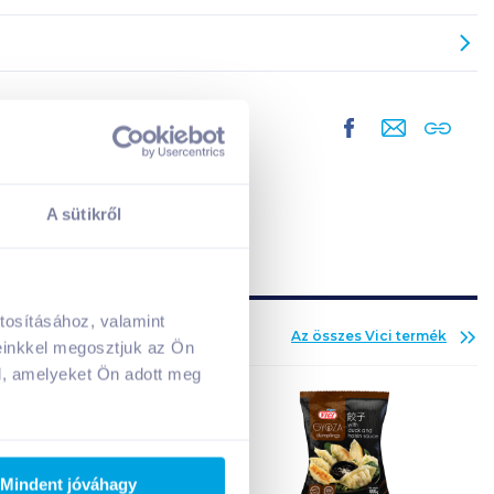
A sütikről
tosításához, valamint
Az összes
Vici
termék
A kosarad jelenleg üres.
einkkel megosztjuk az Ön
Adj hozzá termékeket!
l, amelyeket Ön adott meg
Mindent jóváhagy