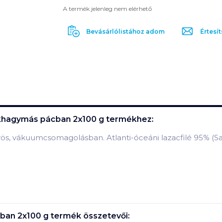
A termék jelenleg nem elérhető
Bevásárlólistához adom
Értesít
fokhagymás pácban 2x100 g
termékhez:
ös, vákuumcsomagolásban. Atlanti-óceáni lazacfilé 95% (Sa
cban 2x100 g
termék összetevői: