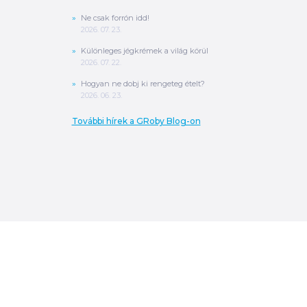
Ne csak forrón idd!
2026. 07. 23.
Különleges jégkrémek a világ körül
2026. 07. 22.
Hogyan ne dobj ki rengeteg ételt?
2026. 06. 23.
További hírek a GRoby Blog-on
0
Ft
ÖSSZESEN
A végösszeg a szállítás költségét, illetve