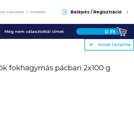
Keresés
Belépés / Regisztráció
unk működése
Üzleteink
0
Ft
Még nem választottál címet
ariaLabel
ariaLabel
Kosár tartalma
Kosár tartalma
ciók fokhagymás pácban 2x100 g