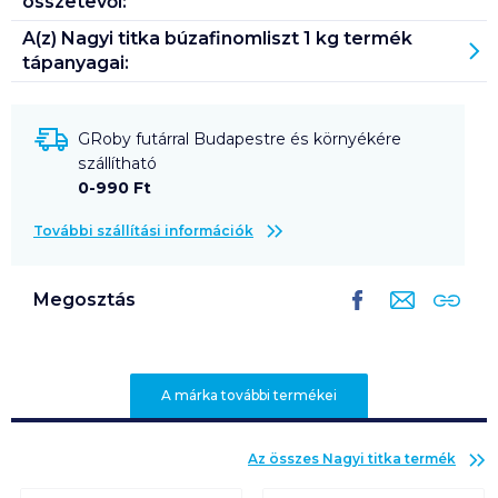
összetevői:
A(z)
Nagyi titka búzafinomliszt 1 kg
termék
tápanyagai:
GRoby futárral Budapestre és környékére
szállítható
0-990 Ft
További szállítási információk
Megosztás
A márka további termékei
Az összes
Nagyi titka
termék