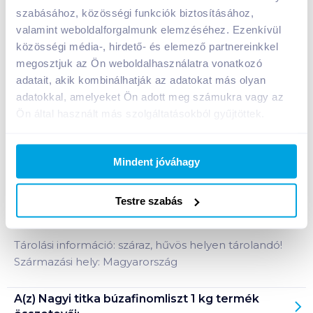
szabásához, közösségi funkciók biztosításához,
valamint weboldalforgalmunk elemzéséhez. Ezenkívül
közösségi média-, hirdető- és elemező partnereinkkel
Bevásárlólistához adom
Értesíts, ha olcsóbb!
megosztjuk az Ön weboldalhasználatra vonatkozó
adatait, akik kombinálhatják az adatokat más olyan
adatokkal, amelyeket Ön adott meg számukra vagy az
Termékleírás a(z)
Nagyi titka búzafinomliszt 1
Ön által használt más szolgáltatásokból gyűjtöttek.
kg
termékhez:
A Nagyi titka BL 55 búzafinomliszt.
Folyamatosan ellenőrzött, megbízható minőség.
Mindent jóváhagy
Gondosan válogatott, alaposan megtisztított
búzából. Jól nyújtható és könnyen dagasztható
Testre szabás
tészta.
Tárolási információ: száraz, hűvös helyen tárolandó!
Származási hely: Magyarország
A(z)
Nagyi titka búzafinomliszt 1 kg
termék