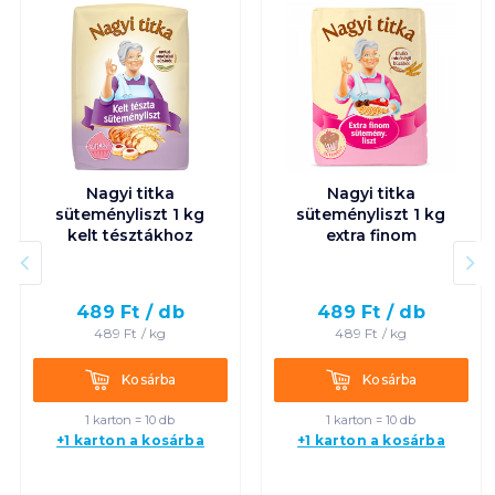
Nagyi titka
Nagyi titka
süteményliszt 1 kg
süteményliszt 1 kg
kelt tésztákhoz
extra finom
489
Ft /
db
489
Ft /
db
489
Ft /
kg
489
Ft /
kg
Kosárba
Kosárba
Kosárba
Kosárba
1 karton = 10 db
1 karton = 10 db
+1 karton a kosárba
+1 karton a kosárba