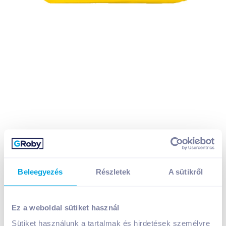
Beleegyezés
Részletek
A sütikről
Nagyi titka búzafinomliszt 1 kg
Ez a weboldal sütiket használ
Sütiket használunk a tartalmak és hirdetések személyre
A termék jelenleg nem elérhető