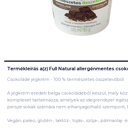
Termékleírás a(z)
Full Natural allergénmentes cso
Csokoládé jégkrém - 100 % természetes összetevőből.
A jégkrém eredeti belga csokoládéból készül, mely közt
komplexet tartalmazza, amelyek az idegrendszer egész
persze sokak számára nem elhanyagolható szempont, h
Vegán, paleo, glutén-, laktóz-, tojás-, szója-, pálmaola