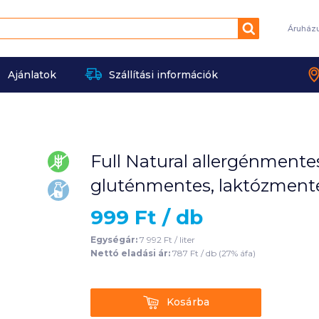
Keresés
Áruház
Ajánlatok
Szállítási információk
Full Natural allergénmente
gluténmentes
gluténmentes, laktózment
laktózmentes
999
Ft /
db
Egységár:
7 992
Ft /
liter
Nettó eladási ár:
787
Ft /
db
(
27
% áfa)
Kosárba
Kosárba