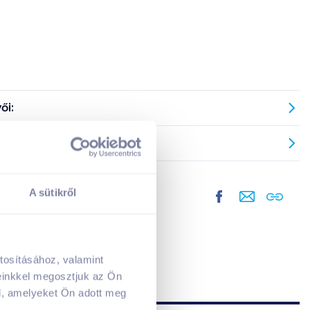
ői:
ai:
A sütikről
tosításához, valamint
A kosarad jelenleg üres.
einkkel megosztjuk az Ön
Adj hozzá termékeket!
l, amelyeket Ön adott meg