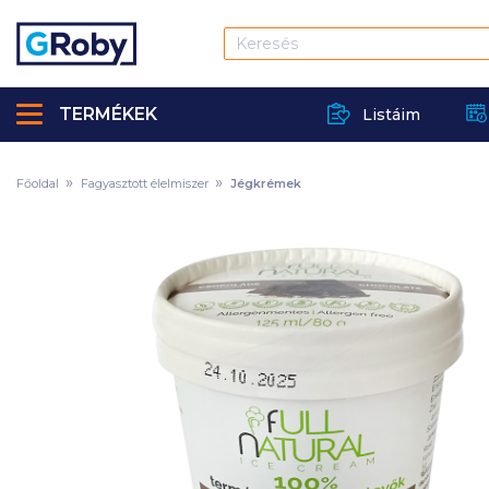
TERMÉKEK
Listáim
Főoldal
Fagyasztott élelmiszer
Jégkrémek