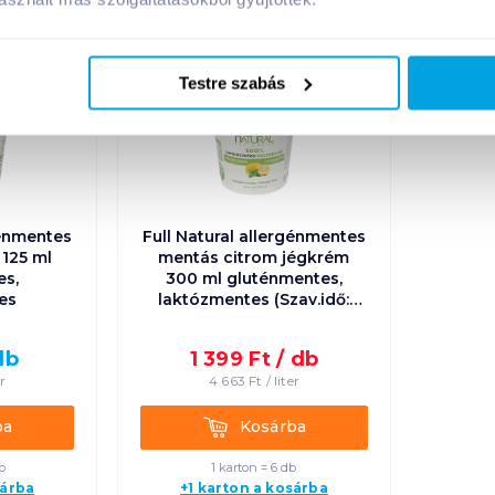
gluténmentes
gluténmentes
09. 11
-ig
Testre szabás
laktózmentes
laktózmentes
génmentes
Full Natural allergénmentes
125 ml
mentás citrom jégkrém
es,
300 ml gluténmentes,
es
laktózmentes (Szav.idő:
2026.09.15.)
db
1 399
Ft /
db
er
4 663
Ft /
liter
Kosárba
ba
Kosárba
b
1 karton = 6 db
sárba
+1 karton a kosárba