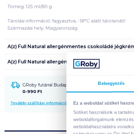
Tömeg: 125 ml/80 g
Tárolási információ: fagyasztva, -18°C alatt tárolandó!
Származási hely: Magyarország
A(z)
Full Natural allergénmentes csokoládé jégkré
A(z)
Full Natural allergénmentes csokoládé jégkré
Beleegyezés
GRoby futárral Budapestre és környékére szállítható
0-990 Ft
Ez a weboldal sütiket haszn
További szállítási információk
Sütiket használunk a tartal
weboldalforgalmunk elemzésé
weboldalhasználatra vonatko
számukra vagy az Ön által ha