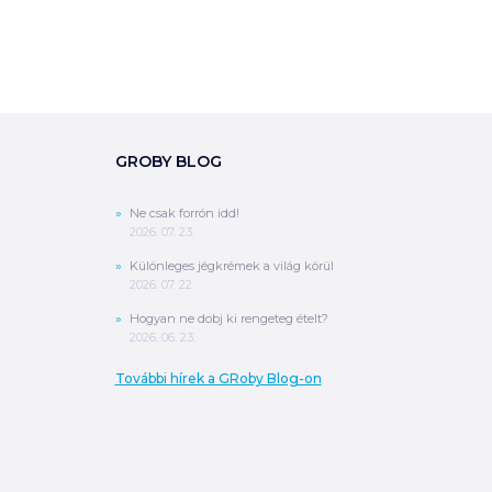
GROBY BLOG
Ne csak forrón idd!
2026. 07. 23.
Különleges jégkrémek a világ körül
2026. 07. 22.
Hogyan ne dobj ki rengeteg ételt?
2026. 06. 23.
További hírek a GRoby Blog-on