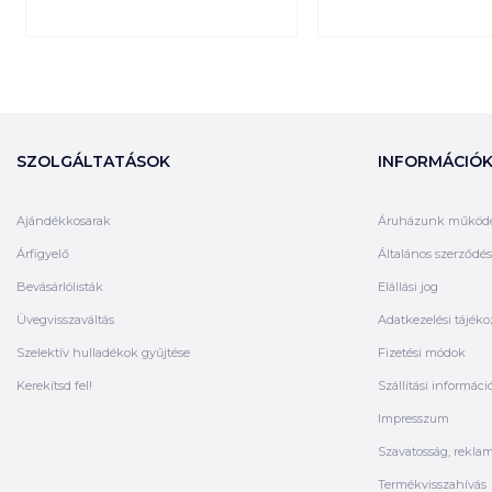
SZOLGÁLTATÁSOK
INFORMÁCIÓ
Ajándékkosarak
Áruházunk működ
Árfigyelő
Általános szerződési
Bevásárlólisták
Elállási jog
Üvegvisszaváltás
Adatkezelési tájéko
Szelektív hulladékok gyűjtése
Fizetési módok
Kerekítsd fel!
Szállítási informáci
Impresszum
Szavatosság, rekla
Termékvisszahívás