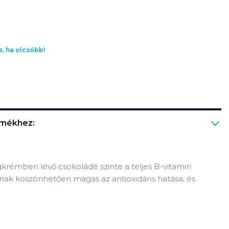
s, ha olcsóbb!
mékhez:
gkrémben lévő csokoládé szinte a teljes B-vitamin
nak köszönhetően magas az antioxidáns hatása, és