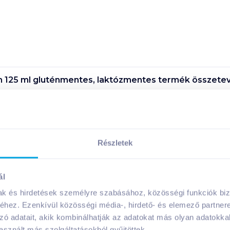
m 125 ml gluténmentes, laktózmentes
termék összetev
m 125 ml gluténmentes, laktózmentes
termék tápanyag
Részletek
Megosztás
ál
mak és hirdetések személyre szabásához, közösségi funkciók biz
hez. Ezenkívül közösségi média-, hirdető- és elemező partner
A márka további termékei
zó adatait, akik kombinálhatják az adatokat más olyan adatokka
sznált más szolgáltatásokból gyűjtöttek.