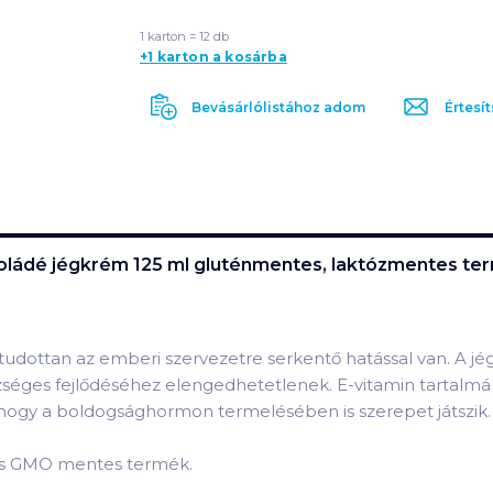
1 karton = 12 db
+1 karton a kosárba
Bevásárlólistához adom
Értesít
koládé jégkrém 125 ml gluténmentes, laktózmentes
ter
udottan az emberi szervezetre serkentő hatással van. A jé
séges fejlődéséhez elengedhetetlenek. E-vitamin tartalmá
ogy a boldogsághormon termelésében is szerepet játszik.
j- és GMO mentes termék.