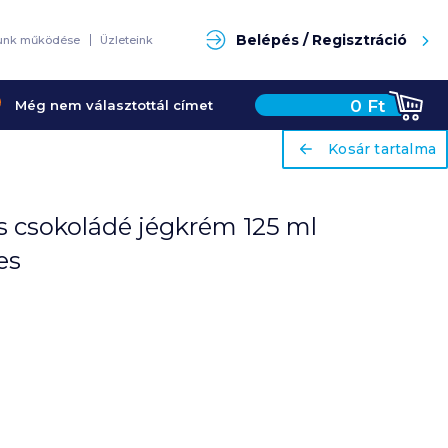
Keresés
Belépés / Regisztráció
unk működése
Üzleteink
0
Ft
Még nem választottál címet
ariaLabel
ariaLabel
Kosár tartalma
Kosár tartalma
s csokoládé jégkrém 125 ml
es