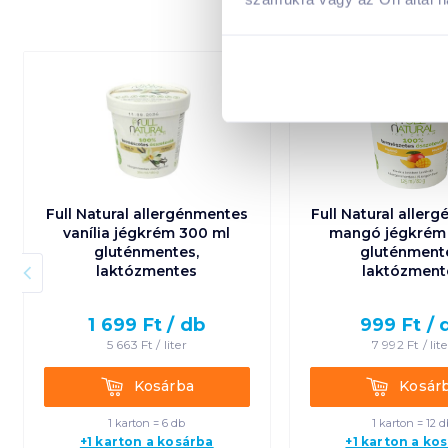
gluténmentes
laktózmentes
Full Natural allergénmentes
Full Natural aller
vanília jégkrém 300 ml
mangó jégkrém 
gluténmentes,
gluténment
laktózmentes
laktózment
1 699
Ft /
db
999
Ft /
5 663
Ft /
liter
7 992
Ft /
lit
Kosárba
Kosárba
Kosárba
Kosár
1 karton = 6 db
1 karton = 12 d
+1 karton a kosárba
+1 karton a ko