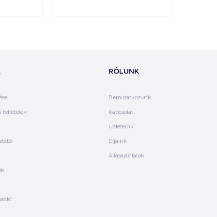
K
RÓLUNK
ése
Bemutatkozunk
 feltételek
Kapcsolat
Üzleteink
ztató
Díjaink
Állásajánlatok
ók
máció