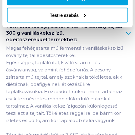
Bevásárlólistához adom
Értesíts, ha olcsóbb!
Testre szabás
Termékleírás a(z)
Danone YoPRO sovány tejital
300 g vaníliáskeksz ízű,
édeítőszerekkel
termékhez:
Magas fehérjetartalmú fermentált vaníliáskeksz-ízű
sovány tejital édesítőszerekkel.
Egészséges, tápláló ital, kiváló vitamin- és
ásványianyag, valamint fehérjeforrás. Alacsony
zsírtartalmú tejital, amely azoknak is tökéletes, akik
diétáznak, odafigyelnek étkezésükre
táplálkozásukra. Hozzáadott cukrot nem tartalmaz,
csak természetes módon előforduló cukrokat
tartalmaz. A vaníliás keksz íz igazán különlegessé
teszi ezt a tejitalt. Tökéletes reggelire, de bármikor
ízletes és üdítő, amikor táplálóbb italra vágyunk!
Tárolási információ: hűtve 2-6°C között tárolandó.