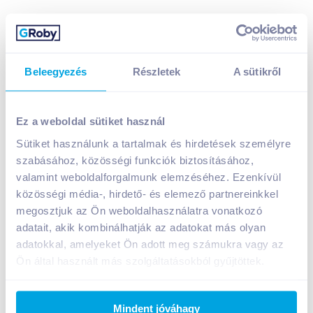
Beleegyezés
Részletek
A sütikről
Danone YoPRO sovány tejital 300 g vaníliáskeksz ízű,
édeítőszerekkel
Ez a weboldal sütiket használ
699
Ft /
db
Sütiket használunk a tartalmak és hirdetések személyre
Egységár:
2 330
Ft /
kg
szabásához, közösségi funkciók biztosításához,
Nettó eladási ár:
592
Ft /
db
(
18
% áfa)
valamint weboldalforgalmunk elemzéséhez. Ezenkívül
közösségi média-, hirdető- és elemező partnereinkkel
Kosárba
Kosárba
megosztjuk az Ön weboldalhasználatra vonatkozó
adatait, akik kombinálhatják az adatokat más olyan
adatokkal, amelyeket Ön adott meg számukra vagy az
1 karton = 6 db
Ön által használt más szolgáltatásokból gyűjtöttek.
+1 karton a kosárba
Mindent jóváhagy