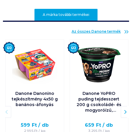
A márka további termékei
Az összes
Danone
termék
Új
Új
Danone Danonino
Danone YoPRO
tejkészítmény 4x50 g
puding tejdesszert
banános-áfonyás
200 g csokoládé- és
mogyoróízű,
édesítőszerekkel
599
Ft /
db
659
Ft /
db
2 995
Ft /
kg
3 295
Ft /
kg