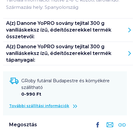
Származási hely: Spanyolország
A(z)
Danone YoPRO sovány tejital 300 g
vaníliáskeksz ízű, édeítőszerekkel
termék
összetevői:
A(z)
Danone YoPRO sovány tejital 300 g
vaníliáskeksz ízű, édeítőszerekkel
termék
tápanyagai:
GRoby futárral Budapestre és környékére
szállítható
0-990 Ft
További szállítási információk
Megosztás