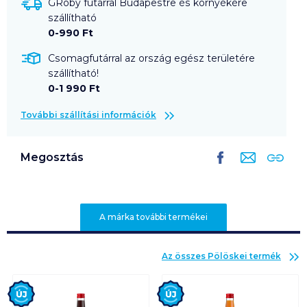
GRoby futárral Budapestre és környékére
szállítható
0-990 Ft
Csomagfutárral az ország egész területére
szállítható!
0-1 990 Ft
További szállítási információk
Megosztás
A márka további termékei
Az összes
Pölöskei
termék
Új
Új