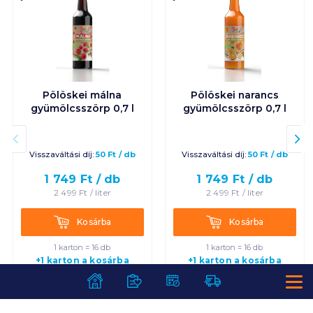
Pölöskei málna
Pölöskei narancs
gyümölcsszörp 0,7 l
gyümölcsszörp 0,7 l
Visszaváltási díj:
50
Ft
/
db
Visszaváltási díj:
50
Ft
/
db
1 749
Ft /
db
1 749
Ft /
db
2 499
Ft /
liter
2 499
Ft /
liter
Kosárba
Kosárba
Kosárba
Kosárba
1 karton = 16 db
1 karton = 16 db
+1 karton a kosárba
+1 karton a kosárba