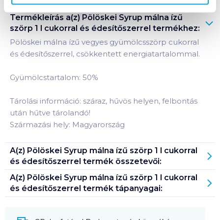
Termékleírás a(z)
Pölöskei Syrup málna ízű
szörp 1 l cukorral és édesítőszerrel
termékhez:
Pölöskei málna ízű vegyes gyümölcsszörp cukorral
és édesítőszerrel, csökkentett energiatartalommal.
Gyümölcstartalom: 50%
Tárolási információ: száraz, hűvös helyen, felbontás
után hűtve tárolandó!
Származási hely: Magyarország
A(z)
Pölöskei Syrup málna ízű szörp 1 l cukorral
és édesítőszerrel
termék összetevői:
A(z)
Pölöskei Syrup málna ízű szörp 1 l cukorral
és édesítőszerrel
termék tápanyagai: