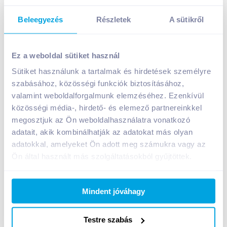
Beleegyezés
Részletek
A sütikről
Pölöskei Syrup málna ízű szörp 1 l cukorral és
édesítőszerrel
Ez a weboldal sütiket használ
799
Ft /
db
Sütiket használunk a tartalmak és hirdetések személyre
Egységár:
799
Ft /
liter
szabásához, közösségi funkciók biztosításához,
Nettó eladási ár:
629
Ft /
db
(
27
% áfa)
valamint weboldalforgalmunk elemzéséhez. Ezenkívül
közösségi média-, hirdető- és elemező partnereinkkel
megosztjuk az Ön weboldalhasználatra vonatkozó
Kosárba
Kosárba
adatait, akik kombinálhatják az adatokat más olyan
adatokkal, amelyeket Ön adott meg számukra vagy az
Ön által használt más szolgáltatásokból gyűjtöttek.
A termék megszűnt
Mindent jóváhagy
Bevásárlólistához adom
Értesíts, ha olcsóbb!
Testre szabás