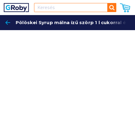
Keresés
Pölöskei Syrup málna ízű szörp 1 l cukorral és é
Keres