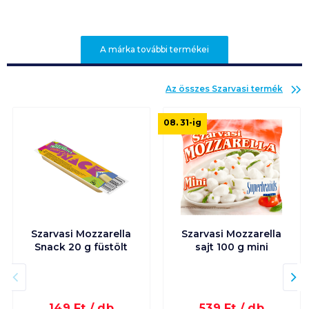
A márka további termékei
Az összes
Szarvasi
termék
08. 31
-ig
Szarvasi Mozzarella
Szarvasi Mozzarella
Snack 20 g füstölt
sajt 100 g mini
149
Ft /
db
539
Ft /
db