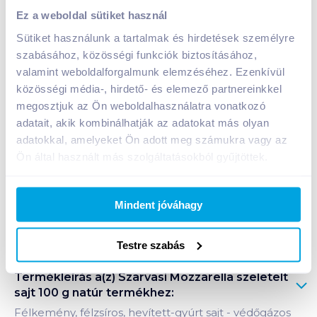
Szarvasi Mozzarella szeletelt sajt 100 g natúr
Ez a weboldal sütiket használ
669
Ft /
db
Sütiket használunk a tartalmak és hirdetések személyre
Egységár:
6 690
Ft /
kg
szabásához, közösségi funkciók biztosításához,
Nettó eladási ár:
567
Ft /
db
(
18
% áfa)
valamint weboldalforgalmunk elemzéséhez. Ezenkívül
közösségi média-, hirdető- és elemező partnereinkkel
megosztjuk az Ön weboldalhasználatra vonatkozó
Kosárba
Kosárba
adatait, akik kombinálhatják az adatokat más olyan
adatokkal, amelyeket Ön adott meg számukra vagy az
1 karton = 12 db
Ön által használt más szolgáltatásokból gyűjtöttek.
+1 karton a kosárba
Mindent jóváhagy
Bevásárlólistához adom
Értesíts, ha olcsóbb!
Testre szabás
Termékleírás a(z)
Szarvasi Mozzarella szeletelt
sajt 100 g natúr
termékhez:
Félkemény, félzsíros, hevített-gyúrt sajt - védőgázos