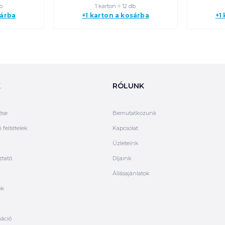
b
1 karton = 12 db
sárba
+1 karton a kosárba
+1
K
RÓLUNK
ése
Bemutatkozunk
 feltételek
Kapcsolat
Üzleteink
ztató
Díjaink
Állásajánlatok
ók
máció