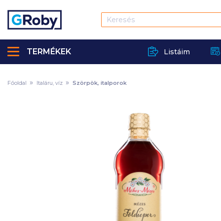
TERMÉKEK
Listáim
Főoldal
Italáru, víz
Szörpök, italporok