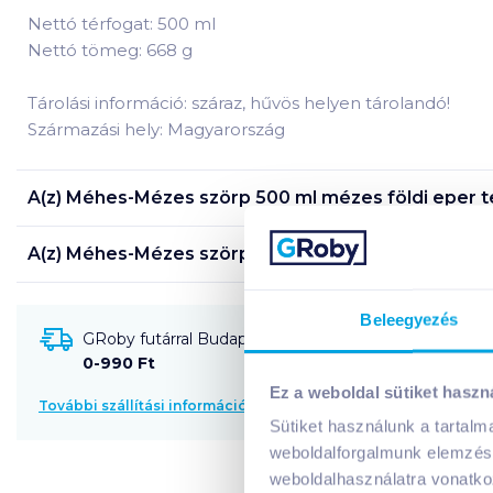
Nettó térfogat: 500 ml
Nettó tömeg: 668 g
Tárolási információ: száraz, hűvös helyen tárolandó!
Származási hely: Magyarország
A(z)
Méhes-Mézes szörp 500 ml mézes földi eper
t
A(z)
Méhes-Mézes szörp 500 ml mézes földi eper
t
Beleegyezés
GRoby futárral Budapestre és környékére szállítható
0-990 Ft
Ez a weboldal sütiket haszn
További szállítási információk
Sütiket használunk a tartal
weboldalforgalmunk elemzésé
weboldalhasználatra vonatko