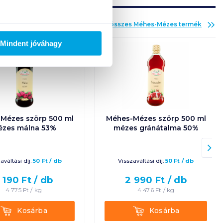
Az összes
Méhes-Mézes
termék
Mindent jóváhagy
Mézes szörp 500 ml
Méhes-Mézes szörp 500 ml
zes málna 53%
mézes gránátalma 50%
aváltási díj:
50
Ft
/
db
Visszaváltási díj:
50
Ft
/
db
 190
Ft /
db
2 990
Ft /
db
4 775
Ft /
kg
4 476
Ft /
kg
Kosárba
Kosárba
Kosárba
Kosárba