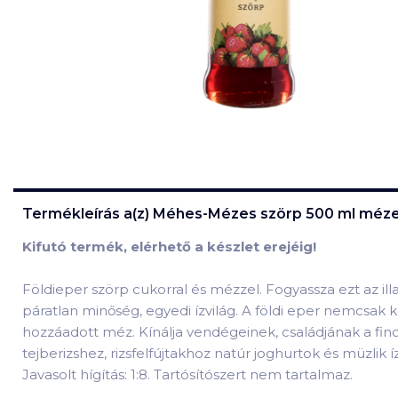
Termékleírás a(z)
Méhes-Mézes szörp 500 ml mézes
Kifutó termék, elérhető a készlet erejéig!
Földieper szörp cukorral és mézzel. Fogyassza ezt az
páratlan minőség, egyedi ízvilág. A földi eper nemcsak
hozzáadott méz. Kínálja vendégeinek, családjának a fino
tejberizshez, rizsfelfújtakhoz natúr joghurtok és müzli
Javasolt hígítás: 1:8. Tartósítószert nem tartalmaz.