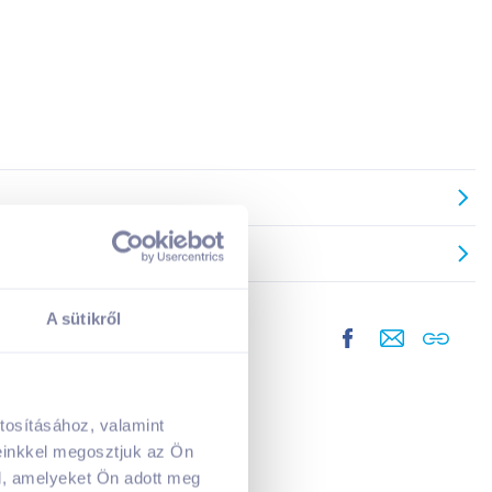
A sütikről
tosításához, valamint
A kosarad jelenleg üres.
einkkel megosztjuk az Ön
Adj hozzá termékeket!
l, amelyeket Ön adott meg