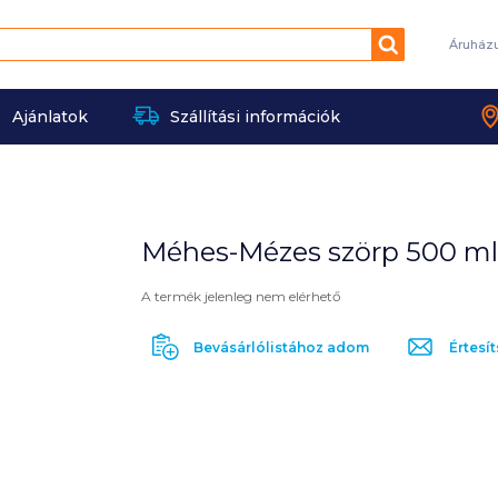
Keresés
Áruház
Ajánlatok
Szállítási információk
Méhes-Mézes szörp 500 ml 
A termék jelenleg nem elérhető
Bevásárlólistához adom
Értesít