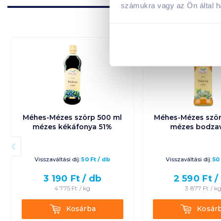
számukra vagy az Ön által ha
Méhes-Mézes szörp 500 ml
Méhes-Mézes ször
mézes kékáfonya 51%
mézes bodzav
Visszaváltási díj:
50
Ft
/
db
Visszaváltási díj:
50
3 190
Ft /
db
2 590
Ft /
4 775
Ft /
kg
3 877
Ft /
k
Kosárba
Kosárba
Kosárba
Kosár