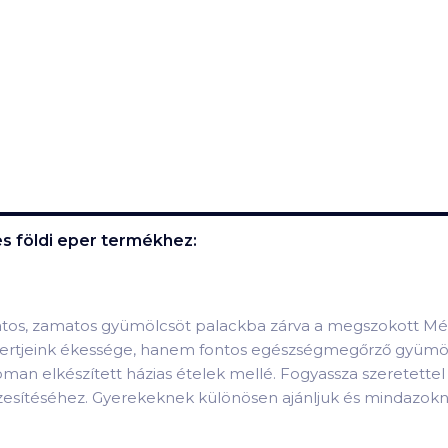
 földi eper
termékhez:
 illatos, zamatos gyümölcsöt palackba zárva a megszokott
 kertjeink ékessége, hanem fontos egészségmegőrző gyümölcs
man elkészített házias ételek mellé. Fogyassza szeretettel
k ízesítéséhez. Gyerekeknek különösen ajánljuk és mindazokn