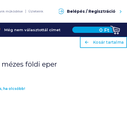
Keresés
Belépés / Regisztráció
unk működése
Üzleteink
0
Ft
Még nem választottál címet
ariaLabel
ariaLabel
Kosár tartalma
Kosár tartalma
mézes földi eper
s, ha olcsóbb!