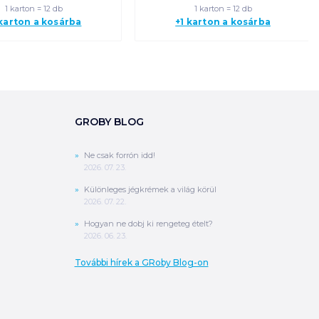
1 karton = 12 db
1 karton = 12 db
 karton a kosárba
+1 karton a kosárba
GROBY BLOG
Ne csak forrón idd!
2026. 07. 23.
Különleges jégkrémek a világ körül
2026. 07. 22.
Hogyan ne dobj ki rengeteg ételt?
2026. 06. 23.
További hírek a GRoby Blog-on