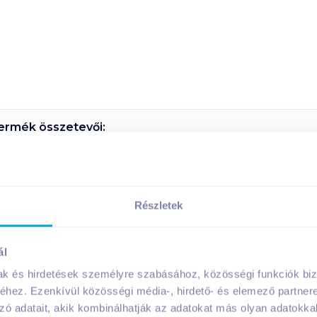
ermék összetevői:
ermék tápanyagai:
Részletek
Megosztás
ál
mak és hirdetések személyre szabásához, közösségi funkciók biz
hez. Ezenkívül közösségi média-, hirdető- és elemező partner
zó adatait, akik kombinálhatják az adatokat más olyan adatokka
A márka további termékei