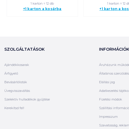
1 karton = 12 db
1 karton = 12 d
+1 karton a kosárba
+1 karton a ko
SZOLGÁLTATÁSOK
INFORMÁCIÓ
Ajándékkosarak
Áruházunk működ
Árfigyelő
Általános szerződési
Bevásárlólisták
Elállási jog
Üvegvisszaváltás
Adatkezelési tájéko
Szelektív hulladékok gyűjtése
Fizetési módok
Kerekítsd fel!
Szállítási informáci
Impresszum
Szavatosság, rekla