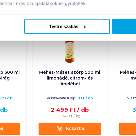
sznált más szolgáltatásokból gyűjtöttek.
Testre szabás
08. 31
-ig
p 500 ml
Méhes-Mézes szörp 500 ml
Méhes-
irág
limonádé, citrom- és
mé
limeléből
Ft
/
db
Visszaváltási díj:
50
Ft
/
db
Vissz
db
2 499
Ft /
db
3
g
3 741
Ft /
kg
Kosárba
ba
Kosárba