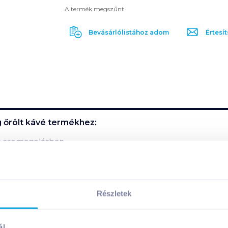
A termék megszűnt
Bevásárlólistához adom
Értesít
 őrölt kávé
termékhez:
s csomagolásban.
iával (alacsony savtartalom).
Részletek
rmék összetevői:
ál