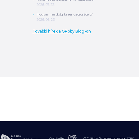
2026. 07. 22.
Hogyan ne dobj ki rengeteg ételt?
2026. 06. 23.
További hírek a GRoby Blog-on
0
Ft
ÖSSZESEN
A végösszeg a szállítás költségét, illetve
MPL szállítás esetén a csomagolási
költséget nem tartalmazza.
További
információ
Készítette:
© G'Roby Szupermarketek,
2026