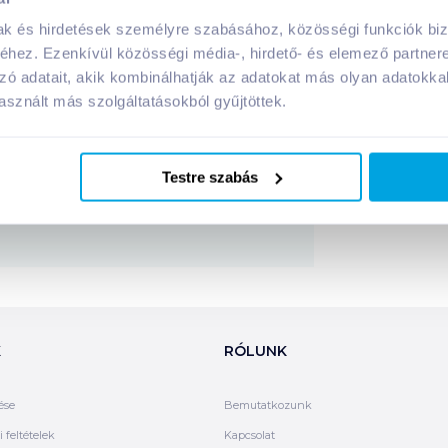
mak és hirdetések személyre szabásához, közösségi funkciók biz
rmék tápanyagai:
hez. Ezenkívül közösségi média-, hirdető- és elemező partner
zó adatait, akik kombinálhatják az adatokat más olyan adatokka
sznált más szolgáltatásokból gyűjtöttek.
Megosztás
!
Testre szabás
K
RÓLUNK
ése
Bemutatkozunk
 feltételek
Kapcsolat