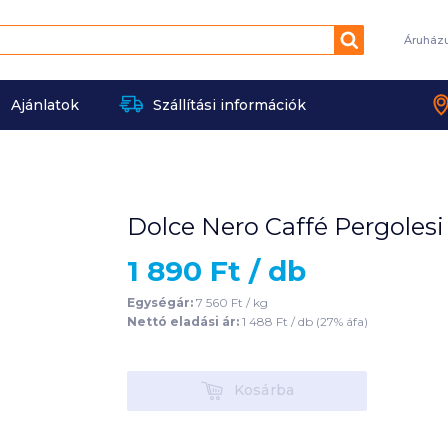
Keresés
Áruház
Ajánlatok
Szállítási információk
Dolce Nero Caffé Pergolesi 
1 890
Ft /
db
Egységár:
7 560
Ft /
kg
Nettó eladási ár:
1 488
Ft /
db
(
27
% áfa)
Kosárba
Kosárba