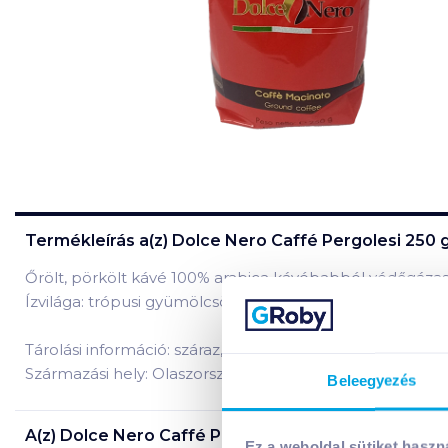
Termékleírás a(z)
Dolce Nero Caffé Pergolesi 250 g
Őrölt, pörkölt kávé 100% arabica kávébabból védőgáza
Ízvilága: trópusi gyümölcsös, pirított mandula illat, vaníl
Tárolási információ: száraz, hűvös helyen tárolandó!
Származási hely: Olaszország
Beleegyezés
A(z)
Dolce Nero Caffé Pergolesi 250 g őrölt kávé
te
Ez a weboldal sütiket haszn