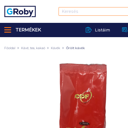
TERMÉKEK
Listáim
Főoldal
Kávé, tea, kakaó
Kávék
Őrölt kávék