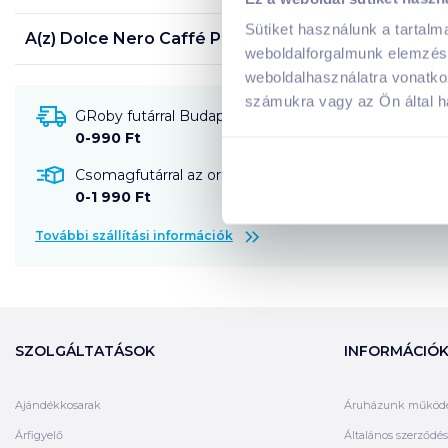
Sütiket használunk a tartal
A(z)
Dolce Nero Caffé Pergolesi 250 g őrölt kávé
te
weboldalforgalmunk elemzésé
weboldalhasználatra vonatko
számukra vagy az Ön által ha
GRoby futárral Budapestre és környékére szállítható
0-990 Ft
Csomagfutárral az ország egész területére szállítható
0-1 990 Ft
További szállítási információk
SZOLGÁLTATÁSOK
INFORMÁCIÓ
Ajándékkosarak
Áruházunk működ
Árfigyelő
Általános szerződési