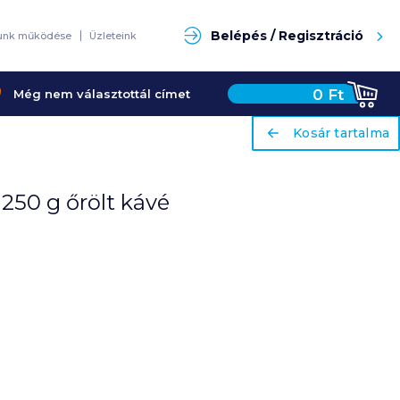
Keresés
Belépés / Regisztráció
unk működése
Üzleteink
0
Ft
Még nem választottál címet
ariaLabel
ariaLabel
Kosár tartalma
Kosár tartalma
250 g őrölt kávé