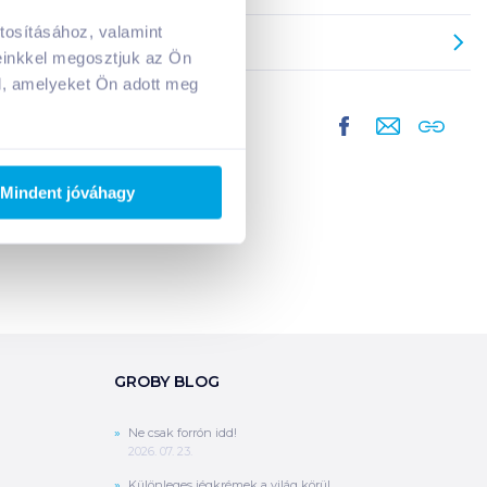
tosításához, valamint
A kosarad jelenleg üres.
einkkel megosztjuk az Ön
Adj hozzá termékeket!
l, amelyeket Ön adott meg
Mindent jóváhagy
GROBY BLOG
Ne csak forrón idd!
2026. 07. 23.
Különleges jégkrémek a világ körül