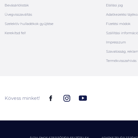
Bevásárlólisták
Elállási jog
Üvegvisszaváltás
Adatkezelési tájéko
Szelektív hulladékok gyűjtése
Fizetési módok
Kerekítsd fel!
Szállítási informáci
Impresszum
Szavatosság, rekla
Termékvisszahívás
Kövess minket!
ÁLTALÁNOS SZERZŐDÉSI FELTÉTELEK
ADATKEZELÉSI TÁJÉK