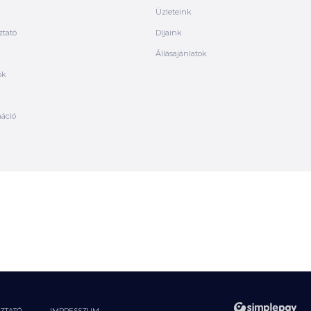
Üzleteink
ztató
Díjaink
Állásajánlatok
ók
máció
OZTATÓ
IMPRESSZUM