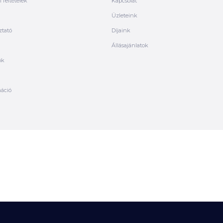
 feltételek
Kapcsolat
Üzleteink
ztató
Díjaink
Állásajánlatok
ók
máció