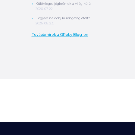
Különleges jégkrémek a világ körül
2026. 07. 22.
Hogyan ne dobj ki rengeteg ételt?
2026. 06. 23.
További hírek a GRoby Blog-on
0
Ft
ÖSSZESEN
A végösszeg a szállítás költségét, illetve
MPL szállítás esetén a csomagolási
költséget nem tartalmazza.
További
információ