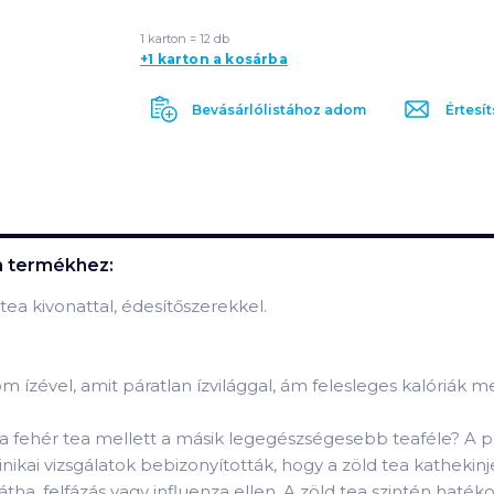
1 karton = 12 db
+1 karton a kosárba
Bevásárlólistához adom
Értesít
m
termékhez:
ea kivonattal, édesítőszerekkel.
m ízével, amit páratlan ízvilággal, ám felesleges kalóriák me
t a fehér tea mellett a másik legegészségesebb teaféle? A
nikai vizsgálatok bebizonyították, hogy a zöld tea kathekinje
felfázás vagy influenza ellen. A zöld tea szintén hatékony