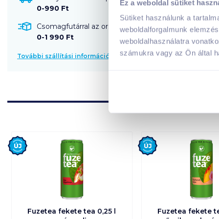
Ez a weboldal sütiket haszn
0-990 Ft
Sütiket használunk a tartal
Csomagfutárral az ország egész területére szállítható
weboldalforgalmunk elemzésé
0-1 990 Ft
weboldalhasználatra vonatko
számukra vagy az Ön által ha
További szállítási információk
Új
Új
Fuzetea fekete tea 0,25 l
Fuzetea fekete te