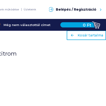
Keresés
Belépés / Regisztráció
unk működése
Üzleteink
0
Ft
Még nem választottál címet
ariaLabel
ariaLabel
Kosár tartalma
Kosár tartalma
 citrom