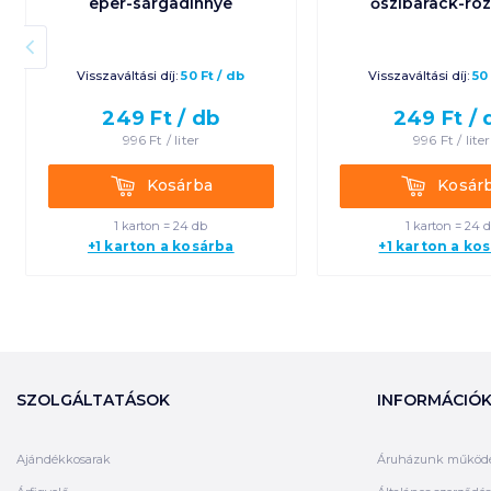
eper-sárgadinnye
őszibarack-róz
Visszaváltási díj:
50
Ft
/
db
Visszaváltási díj:
50
249
Ft /
db
249
Ft /
996
Ft /
liter
996
Ft /
liter
Kosárba
Kosárba
Kosárba
Kosár
1 karton = 24 db
1 karton = 24 
+1 karton a kosárba
+1 karton a ko
SZOLGÁLTATÁSOK
INFORMÁCIÓ
Ajándékkosarak
Áruházunk működ