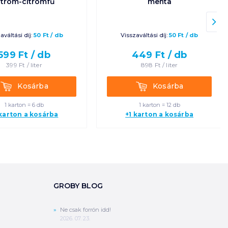
itrom-citromfű
menta
aváltási díj:
50
Ft
/
db
Visszaváltási díj:
50
Ft
/
db
599
Ft /
db
449
Ft /
db
399
Ft /
liter
898
Ft /
liter
Kosárba
Kosárba
Kosárba
Kosárba
1 karton = 6 db
1 karton = 12 db
 karton a kosárba
+1 karton a kosárba
GROBY BLOG
Ne csak forrón idd!
2026. 07. 23.