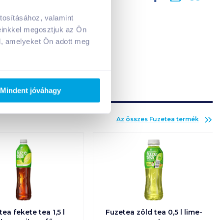
tosításához, valamint
A kosarad jelenleg üres.
einkkel megosztjuk az Ön
Adj hozzá termékeket!
l, amelyeket Ön adott meg
Mindent jóváhagy
Az összes
Fuzetea
termék
ea fekete tea 1,5 l
Fuzetea zöld tea 0,5 l lime-