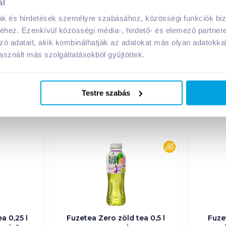
ál
mak és hirdetések személyre szabásához, közösségi funkciók biz
!
hez. Ezenkívül közösségi média-, hirdető- és elemező partner
zó adatait, akik kombinálhatják az adatokat más olyan adatokka
sznált más szolgáltatásokból gyűjtöttek.
Testre szabás
A márka további termékei
cukormentes
a 0,25 l
Fuzetea Zero zöld tea 0,5 l
Fuzet