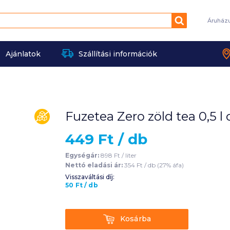
Keresés
Áruház
Ajánlatok
Szállítási információk
Fuzetea Zero zöld tea 0,5 l
cukormentes
449
Ft /
db
Egységár:
898
Ft /
liter
Nettó eladási ár:
354
Ft /
db
(
27
% áfa)
Visszaváltási díj:
50
Ft
/
db
Kosárba
Kosárba