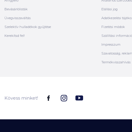
Árfigyelő
Általános szerződési
Bevásárlólisták
Elállási jog
Üvegvisszaváltás
Adatkezelési tájéko
Szelektív hulladékok gyűjtése
Fizetési módok
Kerekítsd fel!
Szállítási informáci
Impresszum
Szavatosság, rekla
Termékvisszahívás
Kövess minket!