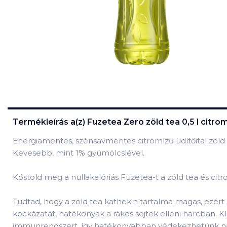
Termékleírás a(z)
Fuzetea Zero zöld tea 0,5 l citro
Energiamentes, szénsavmentes citromízű üdítőital zöld t
Kevesebb, mint 1% gyümölcslével.
Kóstold meg a nullakalóriás Fuzetea-t a zöld tea és citro
Tudtad, hogy a zöld tea kathekin tartalma magas, ezér
kockázatát, hatékonyak a rákos sejtek elleni harcban. Kli
immunrendszert, így hatékonyabban védekezhetünk nátha, 