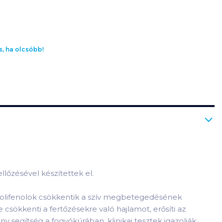
s, ha olcsóbb!
llőzésével készítettek el.
 polifenolok csökkentik a szív megbetegedésének
 csökkenti a fertőzésekre való hajlamot, erősíti az
 segítség a fogyókúrában, klinikai tesztek igazolják,