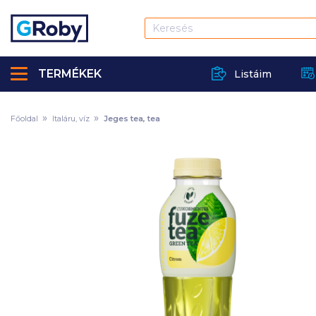
TERMÉKEK
Listáim
Főoldal
Italáru, víz
Jeges tea, tea