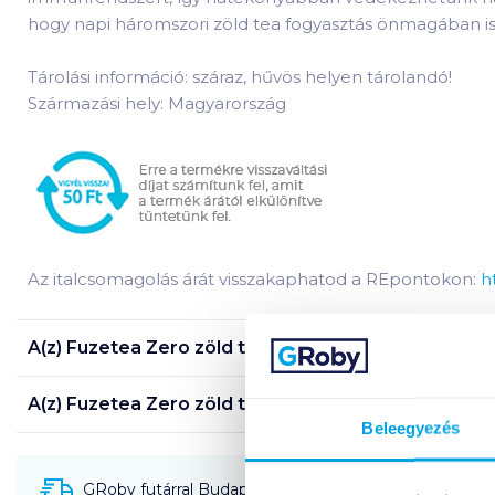
hogy napi háromszori zöld tea fogyasztás önmagában i
Tárolási információ: száraz, hűvös helyen tárolandó!
Származási hely: Magyarország
Az italcsomagolás árát visszakaphatod a REpontokon:
h
A(z)
Fuzetea Zero zöld tea 0,5 l citrom
termék össz
A(z)
Fuzetea Zero zöld tea 0,5 l citrom
termék tápa
Beleegyezés
GRoby futárral Budapestre és környékére szállítható