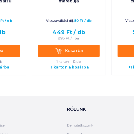
saízű
maracuja
c
Ft
/
db
Visszaváltási díj:
50
Ft
/
db
Vissz
db
449
Ft /
db
898
Ft /
liter
Kosárba
ba
Kosárba
db
1 karton = 12 db
sárba
+1 karton a kosárba
+1
K
RÓLUNK
ése
Bemutatkozunk