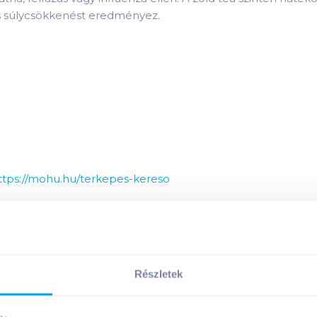
s súlycsökkenést eredményez.
ttps://mohu.hu/terkepes-kereso
etevői:
nyagai:
Részletek
Megosztás