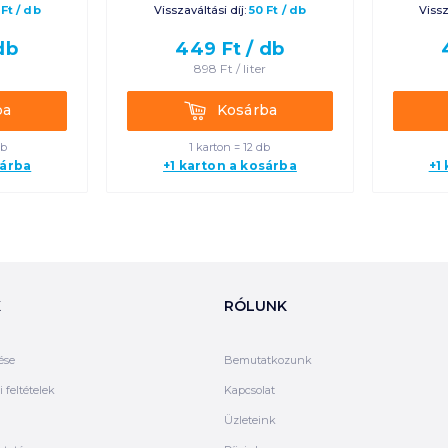
Ft
/
db
Visszaváltási díj:
50
Ft
/
db
Vissz
db
449
Ft /
db
898
Ft /
liter
Kosárba
ba
Kosárba
db
1 karton = 12 db
sárba
+1 karton a kosárba
+1
K
RÓLUNK
ése
Bemutatkozunk
 feltételek
Kapcsolat
Üzleteink