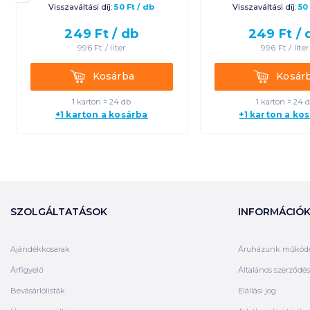
Visszaváltási díj:
50
Ft
/
db
Visszaváltási díj:
50
249
Ft /
db
249
Ft /
996
Ft /
liter
996
Ft /
liter
Kosárba
Kosárba
Kosárba
Kosár
1 karton = 24 db
1 karton = 24 
+1 karton a kosárba
+1 karton a ko
SZOLGÁLTATÁSOK
INFORMÁCIÓ
Ajándékkosarak
Áruházunk működ
Árfigyelő
Általános szerződési
Bevásárlólisták
Elállási jog