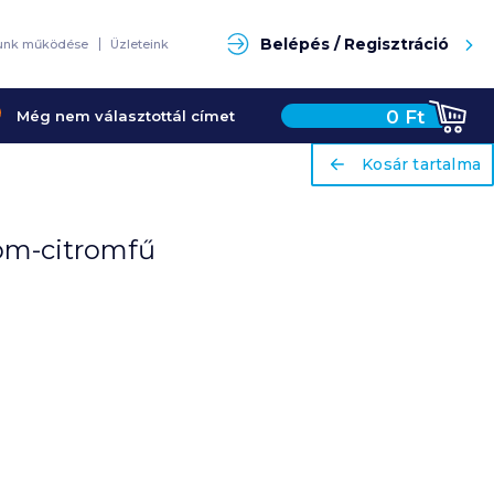
Keresés
Belépés / Regisztráció
unk működése
Üzleteink
0
Ft
Még nem választottál címet
ariaLabel
ariaLabel
Kosár tartalma
Kosár tartalma
trom-citromfű