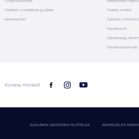
Üvegvisszaváltás
Adatkezelési tájéko
Szelektív hulladékok gyűjtése
Fizetési módok
Kerekítsd fel!
Szállítási informáci
Impresszum
Szavatosság, rekla
Termékvisszahívás
Kövess minket!
ÁLTALÁNOS SZERZŐDÉSI FELTÉTELEK
ADATKEZELÉSI TÁJÉK