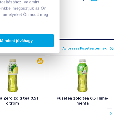
tosításához, valamint
A kosarad jelenleg üres.
einkkel megosztjuk az Ön
Adj hozzá termékeket!
l, amelyeket Ön adott meg
Mindent jóváhagy
Az összes
Fuzetea
termék
cukormentes
a Zero zöld tea 0,5 l
Fuzetea zöld tea 0,5 l lime-
citrom
menta