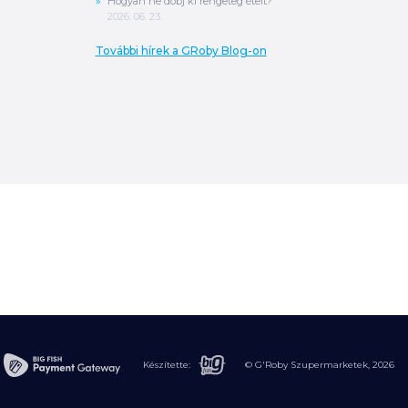
Hogyan ne dobj ki rengeteg ételt?
2026. 06. 23.
További hírek a GRoby Blog-on
0
Ft
ÖSSZESEN
A végösszeg a szállítás költségét, illetve
MPL szállítás esetén a csomagolási
költséget nem tartalmazza.
További
információ
Készítette:
© G'Roby Szupermarketek,
2026
MEGRENDELÉS