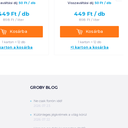
aváltási díj:
50
Ft
/
db
Visszaváltási díj:
50
Ft
/
db
449
Ft /
db
449
Ft /
db
898
Ft /
liter
898
Ft /
liter
Kosárba
Kosárba
Kosárba
Kosárba
1 karton = 12 db
1 karton = 12 db
 karton a kosárba
+1 karton a kosárba
GROBY BLOG
Ne csak forrón idd!
2026. 07. 23.
Különleges jégkrémek a világ körül
2026. 07. 22.