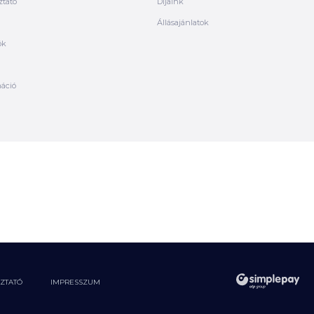
ztató
Díjaink
Állásajánlatok
ók
máció
OZTATÓ
IMPRESSZUM