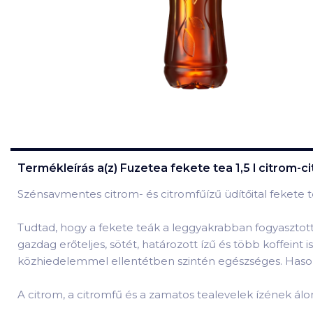
Termékleírás a(z)
Fuzetea fekete tea 1,5 l citrom-c
Szénsavmentes citrom- és citromfűízű üdítőital fekete 
Tudtad, hogy a fekete teák a leggyakrabban fogyasztot
gazdag erőteljes, sötét, határozott ízű és több koffeint
közhiedelemmel ellentétben szintén egészséges. Hasonl
A citrom, a citromfű és a zamatos tealevelek ízének álomsz