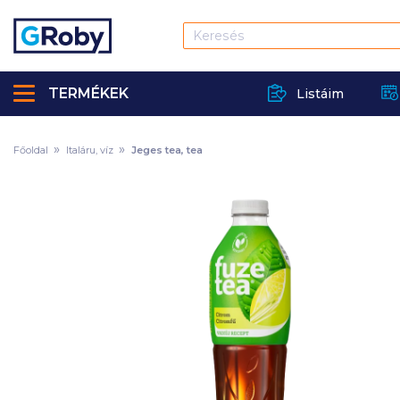
TERMÉKEK
Listáim
Főoldal
Italáru, víz
Jeges tea, tea