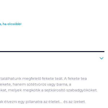
s, ha olcsóbb!
alálhatunk megfelelő fekete teát. A fekete tea
s fekete, hanem sötétvörös vagy barna, a
okat, melyek megkötik a sejtkárosító szabadgyököket.
élvezni egy pillanatra az életet.... és az ízeket.