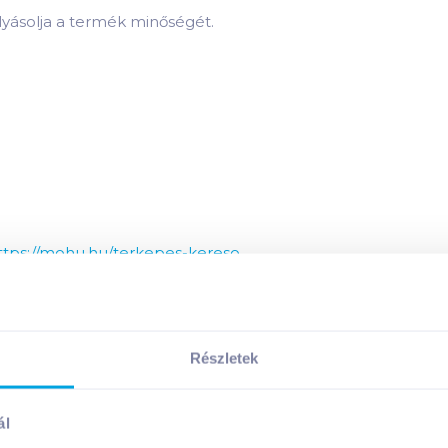
lyásolja a termék minőségét.
ttps://mohu.hu/terkepes-kereso
 összetevői:
Részletek
 tápanyagai:
ál
Megosztás