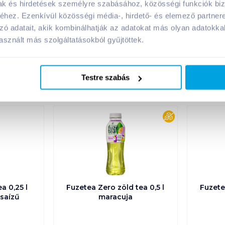
mak és hirdetések személyre szabásához, közösségi funkciók biz
hez. Ezenkívül közösségi média-, hirdető- és elemező partner
zó adatait, akik kombinálhatják az adatokat más olyan adatokka
sznált más szolgáltatásokból gyűjtöttek.
A márka további termékei
Testre szabás
cukormentes
a 0,25 l
Fuzetea Zero zöld tea 0,5 l
Fuzete
saízű
maracuja