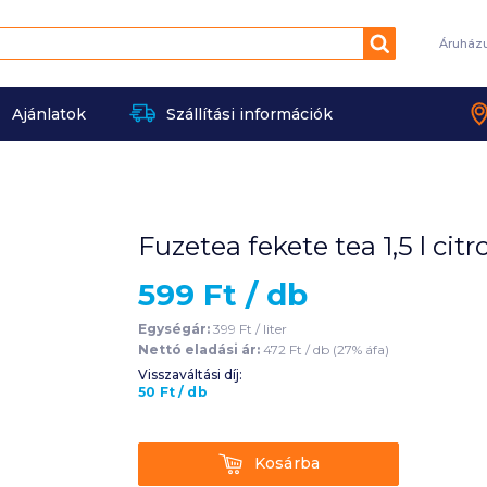
Keresés
Áruház
Ajánlatok
Szállítási információk
Fuzetea fekete tea 1,5 l ci
599
Ft /
db
Egységár:
399
Ft /
liter
Nettó eladási ár:
472
Ft /
db
(
27
% áfa)
Visszaváltási díj:
50
Ft
/
db
Kosárba
Kosárba