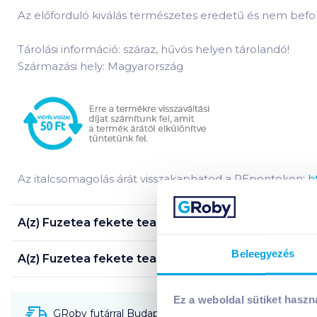
Az előforduló kiválás természetes eredetű és nem befo
Tárolási információ: száraz, hűvös helyen tárolandó!
Származási hely: Magyarország
Az italcsomagolás árát visszakaphatod a REpontokon:
h
A(z)
Fuzetea fekete tea 1,5 l citrom-citromfű
termék
Beleegyezés
A(z)
Fuzetea fekete tea 1,5 l citrom-citromfű
termék
Ez a weboldal sütiket haszn
GRoby futárral Budapestre és környékére szállítható