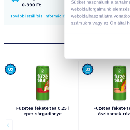
Sütiket használunk a tartal
0-990 Ft
weboldalforgalmunk elemzésé
weboldalhasználatra vonatko
További szállítási információk
számukra vagy az Ön által ha
Új
Új
Fuzetea fekete tea 0,25 l
Fuzetea fekete te
eper-sárgadinnye
őszibarack-róz