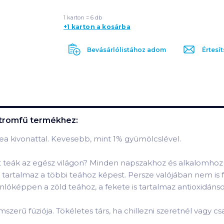
1 karton = 6 db
+1 karton a kosárba
Bevásárlólistához adom
Értesít
itromfű
termékhez:
tea kivonattal. Kevesebb, mint 1% gyümölcslével.
t teák az egész világon? Minden napszakhoz és alkalomhoz t
 is tartalmaz a többi teához képest. Persze valójában nem i
óképpen a zöld teához, a fekete is tartalmaz antioxidáns
erű fúziója. Tökéletes társ, ha chillezni szeretnél vagy csak 