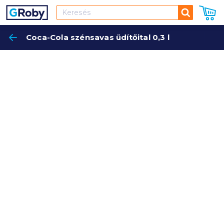
Keresés
Coca-Cola szénsavas üdítőital 0,3 l
Keres