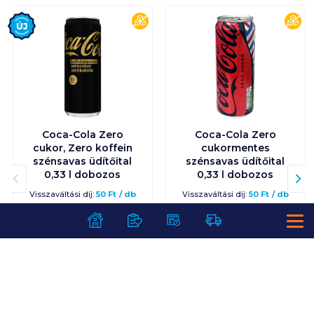
Új
cukormentes
cuk
Coca-Cola Zero
Coca-Cola Zero
cukor, Zero koffein
cukormentes
szénsavas üdítőital
szénsavas üdítőital
0,33 l dobozos
0,33 l dobozos
Visszaváltási díj:
50
Ft
/
db
Visszaváltási díj:
50
Ft
/
db
369
Ft /
db
369
Ft /
db
1 118
Ft /
liter
1 118
Ft /
liter
Kosárba
Kosárba
Kosárba
Kosárba
1 karton = 24 db
1 karton = 24 db
+1 karton a kosárba
+1 karton a kosárba