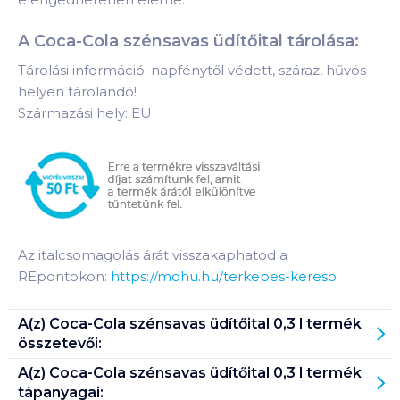
A Coca-Cola szénsavas üdítőital tárolása:
Tárolási információ: napfénytől védett, száraz, hűvös
helyen tárolandó!
Származási hely: EU
Az italcsomagolás árát visszakaphatod a
REpontokon:
https://mohu.hu/terkepes-kereso
A(z)
Coca-Cola szénsavas üdítőital 0,3 l
termék
összetevői:
A(z)
Coca-Cola szénsavas üdítőital 0,3 l
termék
tápanyagai: