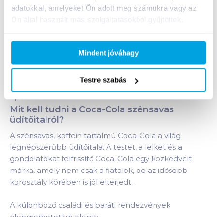
adatokkal, amelyeket Ön adott meg számukra vagy az
+1 karton a kosárba
Ön által használt más szolgáltatásokból gyűjtöttek.
Bevásárlólistához adom
Értesíts, ha olcsóbb!
Mindent jóváhagy
Testre szabás
Termékleírás a(z)
Coca-Cola szénsavas üdítőital
0,3 l
termékhez:
Mit kell tudni a Coca-Cola szénsavas
üdítőitalról?
A szénsavas, koffein tartalmú Coca-Cola a világ
legnépszerűbb üdítőitala. A testet, a lelket és a
gondolatokat felfrissítő Coca-Cola egy közkedvelt
márka, amely nem csak a fiatalok, de az idősebb
korosztály körében is jól elterjedt.
A különböző családi és baráti rendezvények
elengedhetetlen eleme.