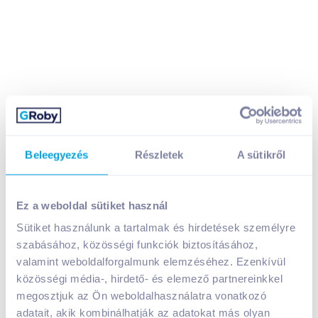
Beleegyezés
Részletek
A sütikről
Coca-Cola szénsavas üdítőital 0,3 l
249
Ft /
db
Egységár:
830
Ft /
liter
Ez a weboldal sütiket használ
Nettó eladási ár:
196
Ft /
db
(
27
% áfa)
Sütiket használunk a tartalmak és hirdetések személyre
Visszaváltási díj:
50
Ft
/
db
szabásához, közösségi funkciók biztosításához,
valamint weboldalforgalmunk elemzéséhez. Ezenkívül
Kosárba
Kosárba
közösségi média-, hirdető- és elemező partnereinkkel
megosztjuk az Ön weboldalhasználatra vonatkozó
adatait, akik kombinálhatják az adatokat más olyan
1 karton = 12 db