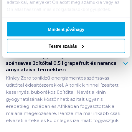
adatokkal, amelyeket Ön adott meg számukra vagy az
1 karton = 12 db
Ön által használt más szolgáltatásokból gyűjtöttek.
+1 karton a kosárba
Mindent jóváhagy
Bevásárlólistához adom
Értesíts, ha olcsóbb!
Testre szabás
Termékleírás a(z)
Kinley Tonic Zéro cukor
szénsavas üdítőital 0,5 l grapefruit és narancs
árnyalataival
termékhez:
Kinley Zero tonikízű energiamentes szénsavas
üdítőital édesítőszerekkel. A tonik kininnel ízesített,
kesernyés, buborékos üdítőital. Nevét a kinin
gyógyhatásának köszönheti: az italt ugyanis
eredetileg Indiában és Afrikában fogyasztották a
malária megelőzésére. Persze ma már inkább csak
élvezeti értéke és különleges íze miatt fogyasztjuk.