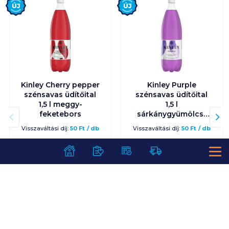
Új
Új
Kinley Cherry pepper
Kinley Purple
szénsavas üdítőital
szénsavas üdítőital
1,5 l meggy-
1,5 l
feketebors
sárkánygyümölcs-
feketeribizli
Visszaváltási díj:
50
Ft
/
db
Visszaváltási díj:
50
Ft
/
db
759
Ft /
db
759
Ft /
db
506
Ft /
liter
506
Ft /
liter
Kosárba
Kosárba
Kosárba
Kosárba
1 karton = 8 db
1 karton = 8 db
+1 karton a kosárba
+1 karton a kosárba