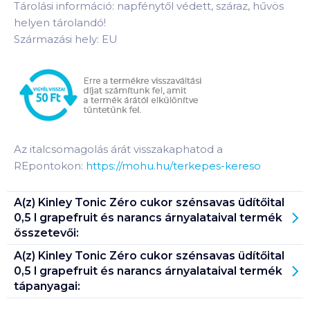
Tárolási információ: napfénytől védett, száraz, hűvös
helyen tárolandó!
Származási hely: EU
Az italcsomagolás árát visszakaphatod a
REpontokon:
https://mohu.hu/terkepes-kereso
A(z)
Kinley Tonic Zéro cukor szénsavas üdítőital
0,5 l grapefruit és narancs árnyalataival
termék
összetevői:
A(z)
Kinley Tonic Zéro cukor szénsavas üdítőital
0,5 l grapefruit és narancs árnyalataival
termék
tápanyagai: