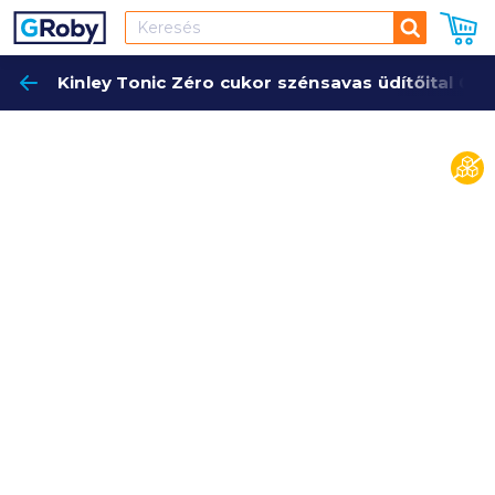
Keresés
Kinley Tonic Zéro cukor szénsavas üdítőital 0,5 
Keres
cuko