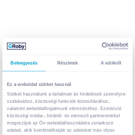
Beleegyezés
Részletek
A sütikről
Kinley Tonic Zéro cukor szénsavas üdítőital 0,5 l
grapefruit és narancs árnyalataival
449
Ft /
db
Ez a weboldal sütiket használ
Egységár:
898
Ft /
liter
Sütiket használunk a tartalmak és hirdetések személyre
Nettó eladási ár:
354
Ft /
db
(
27
% áfa)
szabásához, közösségi funkciók biztosításához,
Visszaváltási díj:
50
Ft
/
db
valamint weboldalforgalmunk elemzéséhez. Ezenkívül
közösségi média-, hirdető- és elemező partnereinkkel
Kosárba
Kosárba
megosztjuk az Ön weboldalhasználatra vonatkozó
adatait, akik kombinálhatják az adatokat más olyan