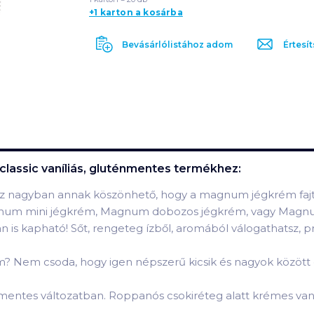
+1 karton a kosárba
Bevásárlólistához adom
Értesít
lassic vaníliás, gluténmentes
termékhez:
 nagyban annak köszönhető, hogy a magnum jégkrém fajtá
num mini jégkrém, Magnum dobozos jégkrém, vagy Magnum
s kapható! Sőt, rengeteg ízből, aromából válogathatsz, pr
? Nem csoda, hogy igen népszerű kicsik és nagyok között 
énmentes változatban. Roppanós csokiréteg alatt krémes van