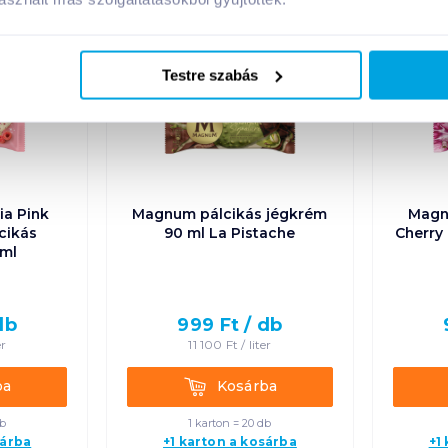
Testre szabás
a Pink
Magnum pálcikás jégkrém
Magn
cikás
90 ml La Pistache
Cherry
 ml
db
999
Ft /
db
er
11 100
Ft /
liter
Kosárba
ba
Kosárba
db
1 karton = 20 db
sárba
+1 karton a kosárba
+1