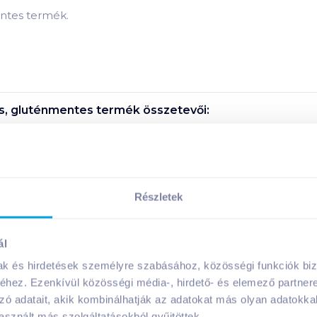
entes termék.
ás, gluténmentes
termék összetevői:
ás, gluténmentes
termék tápanyagai:
Részletek
Megosztás
ál
mak és hirdetések személyre szabásához, közösségi funkciók biz
hez. Ezenkívül közösségi média-, hirdető- és elemező partner
A márka további termékei
zó adatait, akik kombinálhatják az adatokat más olyan adatokka
sznált más szolgáltatásokból gyűjtöttek.