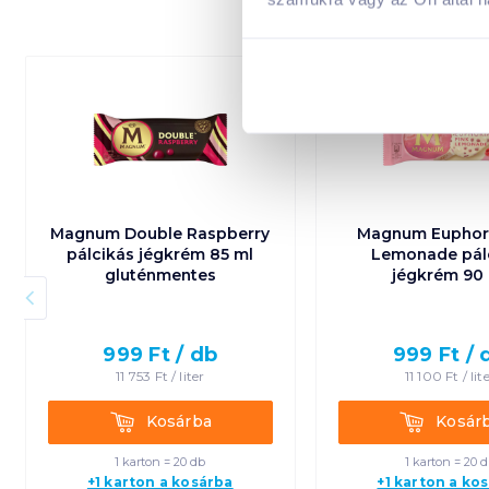
gluténmentes
Magnum Double Raspberry
Magnum Euphori
pálcikás jégkrém 85 ml
Lemonade pál
gluténmentes
jégkrém 90
999
Ft /
db
999
Ft /
11 753
Ft /
liter
11 100
Ft /
lit
Kosárba
Kosárba
Kosárba
Kosár
1 karton = 20 db
1 karton = 20 
+1 karton a kosárba
+1 karton a ko