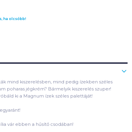
s, ha olcsóbb!
k mind kiszerelésben, mind pedig ízekben széles
 poharas jégkrém? Bármelyik kiszerelés szuper!
óbáld ki a Magnum ízek széles palettáját!
egyaránt!
ília vár ebben a hűsítő csodában!