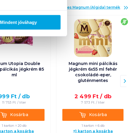
Az összes
Magnum (Algida)
termék
glu
Mindent jóváhagy
um Utopia Double
Magnum mini pálcikás
 pálcikás jégkrém 85
jégkrém 6x55 ml fehér
ml
csokoládé-eper,
gluténmentes
999
Ft /
db
2 499
Ft /
db
11 753
Ft /
liter
7 573
Ft /
liter
Kosárba
Kosárba
Kosárba
Kosárba
1 karton = 20 db
1 karton = 6 db
 karton a kosárba
+1 karton a kosárba