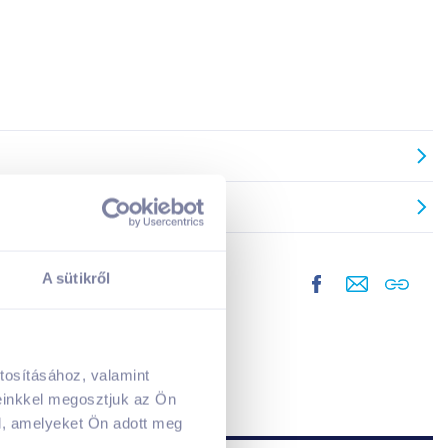
A sütikről
tosításához, valamint
A kosarad jelenleg üres.
einkkel megosztjuk az Ön
Adj hozzá termékeket!
l, amelyeket Ön adott meg