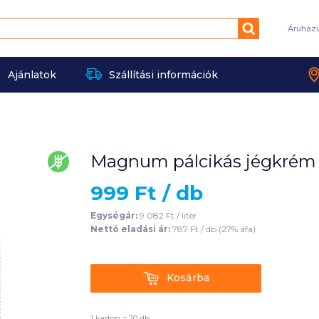
Keresés
Áruház
Ajánlatok
Szállítási információk
Magnum pálcikás jégkrém 11
gluténmentes
999
Ft /
db
Egységár:
9 082
Ft /
liter
Nettó eladási ár:
787
Ft /
db
(
27
% áfa)
Kosárba
Kosárba
1 karton = 20 db