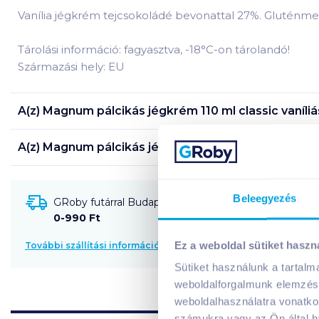
Vanília jégkrém tejcsokoládé bevonattal 27%. Gluténm
Tárolási információ: fagyasztva, -18°C-on tárolandó!
Származási hely: EU
A(z)
Magnum pálcikás jégkrém 110 ml classic vaníli
A(z)
Magnum pálcikás jégkrém 110 ml classic vaníli
Beleegyezés
GRoby futárral Budapestre és környékére szállítható
0-990 Ft
Ez a weboldal sütiket haszn
További szállítási információk
Sütiket használunk a tartal
weboldalforgalmunk elemzésé
weboldalhasználatra vonatko
számukra vagy az Ön által ha