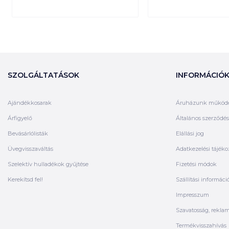
SZOLGÁLTATÁSOK
INFORMÁCIÓ
Ajándékkosarak
Áruházunk működ
Árfigyelő
Általános szerződési
Bevásárlólisták
Elállási jog
Üvegvisszaváltás
Adatkezelési tájéko
Szelektív hulladékok gyűjtése
Fizetési módok
Kerekítsd fel!
Szállítási informáci
Impresszum
Szavatosság, rekla
Termékvisszahívás