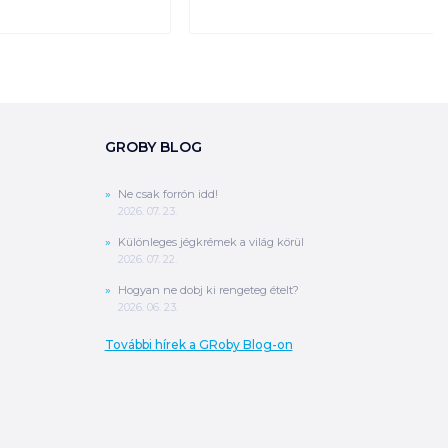
GROBY BLOG
Ne csak forrón idd!
2026. 07. 23.
Különleges jégkrémek a világ körül
2026. 07. 22.
Hogyan ne dobj ki rengeteg ételt?
2026. 06. 23.
További hírek a GRoby Blog-on