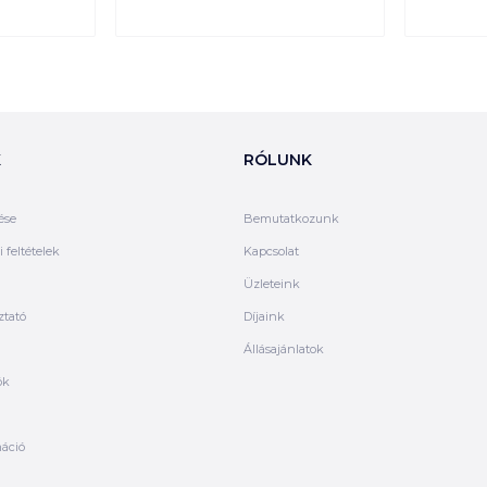
K
RÓLUNK
ése
Bemutatkozunk
 feltételek
Kapcsolat
Üzleteink
ztató
Díjaink
Állásajánlatok
ók
máció