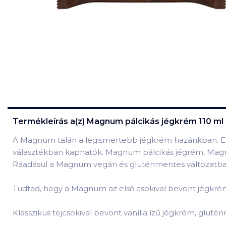
Termékleírás a(z)
Magnum pálcikás jégkrém 110 ml c
A Magnum talán a legismertebb jégkrém hazánkban. Ez
választékban kaphatók. Magnum pálcikás jégrém, Mag
Ráadásul a Magnum vegán és gluténmentes változatban i
Tudtad, hogy a Magnum az első csokival bevont jégkrém
Klasszikus tejcsokival bevont vanília ízű jégkrém, glut