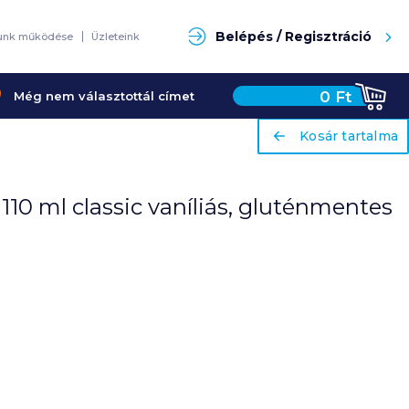
Keresés
Belépés / Regisztráció
unk működése
Üzleteink
0
Ft
Még nem választottál címet
ariaLabel
ariaLabel
Kosár tartalma
Kosár tartalma
0 ml classic vaníliás, gluténmentes